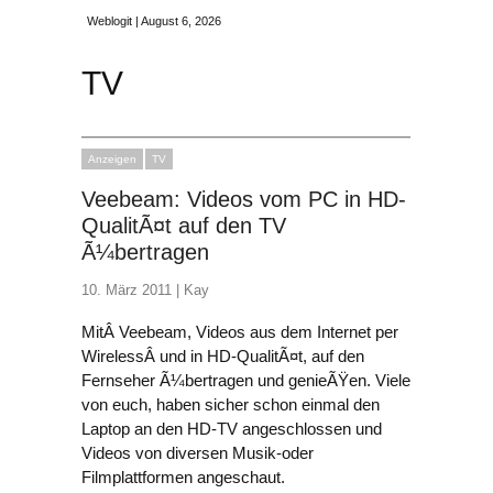
Weblogit | August 6, 2026
TV
Anzeigen
TV
Veebeam: Videos vom PC in HD-
QualitÃ¤t auf den TV
Ã¼bertragen
10. März 2011 |
Kay
MitÂ Veebeam, Videos aus dem Internet per
WirelessÂ und in HD-QualitÃ¤t, auf den
Fernseher Ã¼bertragen und genieÃŸen. Viele
von euch, haben sicher schon einmal den
Laptop an den HD-TV angeschlossen und
Videos von diversen Musik-oder
Filmplattformen angeschaut.