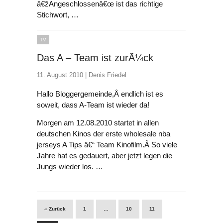
â€žAngeschlossenâ€œ ist das richtige
Stichwort, …
TV
Das A – Team ist zurÃ¼ck
11. August 2010 |
Denis Friedel
Hallo Bloggergemeinde,Â endlich ist es
soweit, dass A-Team ist wieder da!
Morgen am 12.08.2010 startet in allen
deutschen Kinos der erste wholesale nba
jerseys A Tips â€“ Team Kinofilm.Â So viele
Jahre hat es gedauert, aber jetzt legen die
Jungs wieder los. …
« Zurück
1
…
10
11