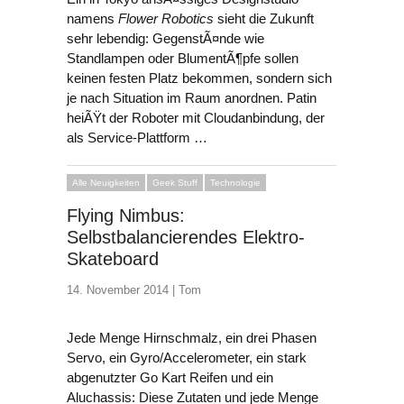
namens
Flower Robotics
sieht die Zukunft
sehr lebendig: GegenstÃ¤nde wie
Standlampen oder BlumentÃ¶pfe sollen
keinen festen Platz bekommen, sondern sich
je nach Situation im Raum anordnen. Patin
heiÃŸt der Roboter mit Cloudanbindung, der
als Service-Plattform …
Alle Neuigkeiten
Geek Stuff
Technologie
Flying Nimbus:
Selbstbalancierendes Elektro-
Skateboard
14. November 2014 |
Tom
Jede Menge Hirnschmalz, ein drei Phasen
Servo, ein Gyro/Accelerometer, ein stark
abgenutzter Go Kart Reifen und ein
Aluchassis: Diese Zutaten und jede Menge