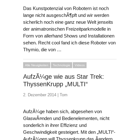
Das Kunstpotenzial von Robotern ist noch
lange nicht ausgeschÃ¶pft und wir werden
sicherlich noch eine ganz neue Welt jenseits
der animatronischen Freizeitparkmodelle in
Form von allerhand Shows und Installationen
sehen. Recht cool fand ich diese Roboter von
Thymio, die von …
Alle Neuigkeiten
Technologie
Videos
AufzÃ¼ge wie aus Star Trek:
ThyssenKrupp „MULTI“
2. Dezember 2014 |
Tom
AufzÃ¼ge haben sich, abgesehen von
GlaswÃ¤nden und Bedienelementen, nicht
sonderlich in ihrer Effizienz und
Geschwindigkeit gesteigert. Mit den „MULTI“-
AufzÃ¼gen will Thyssenkrupp das Ã¤ndern