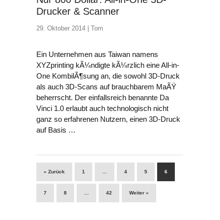
Drucker & Scanner
29. Oktober 2014 |
Tom
Ein Unternehmen aus Taiwan namens
XYZprinting kÃ¼ndigte kÃ¼rzlich eine All-in-
One KombilÃ¶sung an, die sowohl 3D-Druck
als auch 3D-Scans auf brauchbarem MaÃŸ
beherrscht. Der einfallsreich benannte Da
Vinci 1.0 erlaubt auch technologisch nicht
ganz so erfahrenen Nutzern, einen 3D-Druck
auf Basis …
« Zurück
1
…
4
5
6
7
8
…
42
Weiter »