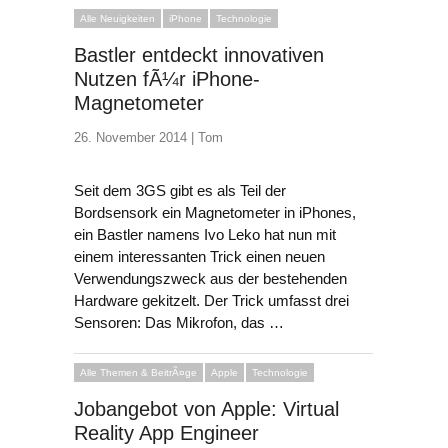
Alle Neuigkeiten
iPhone
Technologie
Bastler entdeckt innovativen
Nutzen fÃ¼r iPhone-
Magnetometer
26. November 2014 |
Tom
Seit dem 3GS gibt es als Teil der
Bordsensork ein Magnetometer in iPhones,
ein Bastler namens Ivo Leko hat nun mit
einem interessanten Trick einen neuen
Verwendungszweck aus der bestehenden
Hardware gekitzelt.
Der Trick umfasst drei
Sensoren:
Das Mikrofon, das …
Alle Themen & BeitrÃ¤ge
Apple
Technologie
Jobangebot von Apple: Virtual
Reality App Engineer