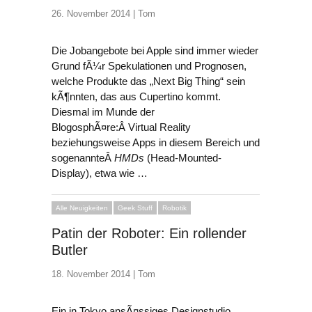
26. November 2014 |
Tom
Die Jobangebote bei Apple sind immer wieder
Grund fÃ¼r Spekulationen und Prognosen,
welche Produkte das „Next Big Thing“ sein
kÃ¶nnten, das aus Cupertino kommt.
Diesmal im Munde der
BlogosphÃ¤re:Â Virtual Reality
beziehungsweise Apps in diesem Bereich und
sogenannteÂ
HMDs
(Head-Mounted-
Display), etwa wie …
Alle Neuigkeiten
Geek Stuff
Robotik
Patin der Roboter: Ein rollender
Butler
18. November 2014 |
Tom
Ein in Tokyo ansÃ¤ssiges Designstudio