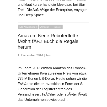
und klaut kurzerhand die Idee dazu bei Star
Trek. Die AufzÃ¼ge der Enterprise, Voyager
und Deep Space …
Alle Neuigkeiten
Amazon
Robotik
Amazon: Neue Roboterflotte
fÃ¤hrt fÃ¼r Euch die Regale
herum
1. Dezember 2014 |
Tom
Im Jahre 2012 erwarb Amazon das Robotik-
Unternehmen Kiva zu einem Preis von etwa
775 Millionen US-Dollar. Heute sehen wir die
FrÃ¼chte dieser Investition in Form der 8.
Generation der Logistikzentren des
Versandriesen. FrÃ¼her oder spÃ¤ter lÃ¤uft
das Unternehmen sowieso auf …