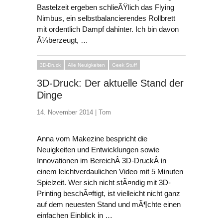
Bastelzeit ergeben schlieÃŸlich das Flying
Nimbus, ein selbstbalancierendes Rollbrett
mit ordentlich Dampf dahinter. Ich bin davon
Ã¼berzeugt, …
3D-Druck
Alle Neuigkeiten
Geek Stuff
3D-Druck: Der aktuelle Stand der
Dinge
14. November 2014 |
Tom
Anna vom Makezine bespricht die
Neuigkeiten und Entwicklungen sowie
Innovationen im BereichÂ
3D-Druck
Â in
einem leichtverdaulichen Video mit 5 Minuten
Spielzeit. Wer sich nicht stÃ¤ndig mit
3D-
Printing
beschÃ¤ftigt, ist vielleicht nicht ganz
auf dem neuesten Stand und mÃ¶chte einen
einfachen Einblick in …