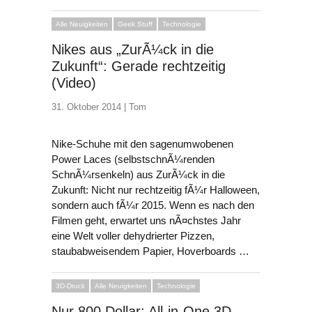
Alle Neuigkeiten
Geek Stuff
Technologie
Nikes aus „ZurÃ¼ck in die
Zukunft“: Gerade rechtzeitig
(Video)
31. Oktober 2014 |
Tom
Nike-Schuhe mit den sagenumwobenen
Power Laces (selbstschnÃ¼renden
SchnÃ¼rsenkeln) aus ZurÃ¼ck in die
Zukunft: Nicht nur rechtzeitig fÃ¼r Halloween,
sondern auch fÃ¼r 2015. Wenn es nach den
Filmen geht, erwartet uns nÃ¤chstes Jahr
eine Welt voller dehydrierter Pizzen,
staubabweisendem Papier, Hoverboards …
3D-Druck
Alle Neuigkeiten
Technologie
Nur 800 Dollar: All-in-One 3D-