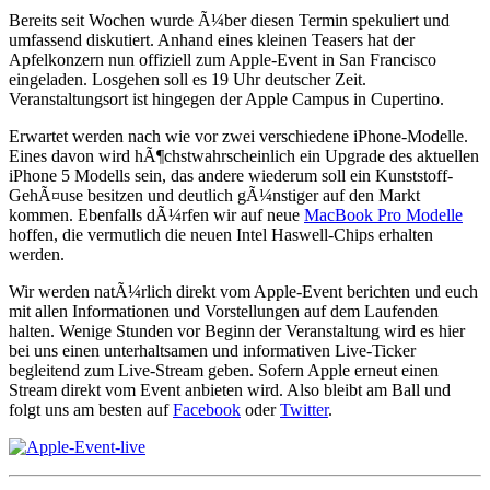
Bereits seit Wochen wurde Ã¼ber diesen Termin spekuliert und
umfassend diskutiert. Anhand eines kleinen Teasers hat der
Apfelkonzern nun offiziell zum Apple-Event in San Francisco
eingeladen. Losgehen soll es 19 Uhr deutscher Zeit.
Veranstaltungsort ist hingegen der Apple Campus in Cupertino.
Erwartet werden nach wie vor zwei verschiedene iPhone-Modelle.
Eines davon wird hÃ¶chstwahrscheinlich ein Upgrade des aktuellen
iPhone 5 Modells sein, das andere wiederum soll ein Kunststoff-
GehÃ¤use besitzen und deutlich gÃ¼nstiger auf den Markt
kommen. Ebenfalls dÃ¼rfen wir auf neue
MacBook Pro Modelle
hoffen, die vermutlich die neuen Intel Haswell-Chips erhalten
werden.
Wir werden natÃ¼rlich direkt vom Apple-Event berichten und euch
mit allen Informationen und Vorstellungen auf dem Laufenden
halten. Wenige Stunden vor Beginn der Veranstaltung wird es hier
bei uns einen unterhaltsamen und informativen Live-Ticker
begleitend zum Live-Stream geben. Sofern Apple erneut einen
Stream direkt vom Event anbieten wird. Also bleibt am Ball und
folgt uns am besten auf
Facebook
oder
Twitter
.