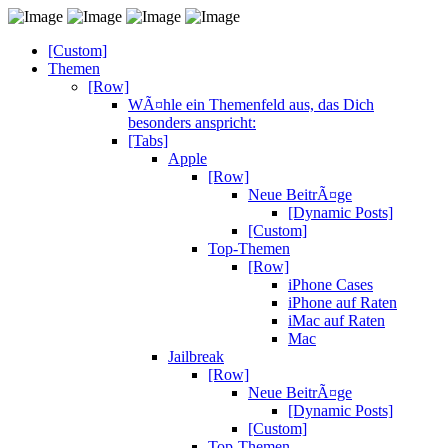
[Custom]
Themen
[Row]
WÃ¤hle ein Themenfeld aus, das Dich
besonders anspricht:
[Tabs]
Apple
[Row]
Neue BeitrÃ¤ge
[Dynamic Posts]
[Custom]
Top-Themen
[Row]
iPhone Cases
iPhone auf Raten
iMac auf Raten
Mac
Jailbreak
[Row]
Neue BeitrÃ¤ge
[Dynamic Posts]
[Custom]
Top-Themen