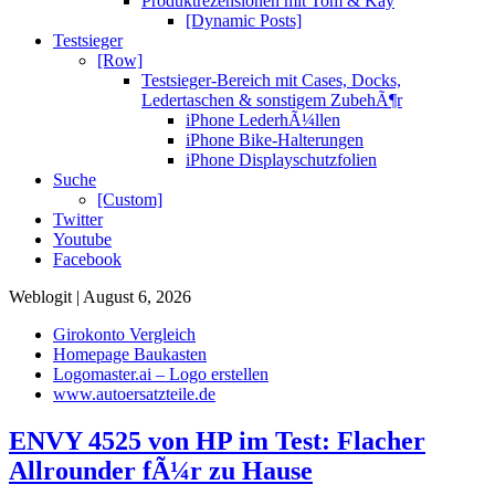
Produktrezensionen mit Tom & Kay
[Dynamic Posts]
Testsieger
[Row]
Testsieger-Bereich mit Cases, Docks,
Ledertaschen & sonstigem ZubehÃ¶r
iPhone LederhÃ¼llen
iPhone Bike-Halterungen
iPhone Displayschutzfolien
Suche
[Custom]
Twitter
Youtube
Facebook
Weblogit | August 6, 2026
Girokonto Vergleich
Homepage Baukasten
Logomaster.ai – Logo erstellen
www.autoersatzteile.de
ENVY 4525 von HP im Test: Flacher
Allrounder fÃ¼r zu Hause