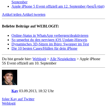
September
Apple iPhone 5 Event offiziell am 12. September (bestÃ¤tigt)
Artikel teilen
Artikel tweeten
Beliebte Beiträge auf WEBLOGIT:
Online-Status in WhatsApp verbergen/deaktivieren
So umgehst du den nervigen iOS Update-Hinweis
Dynamisches 3D-Sitzen im Büro: Swopper im Test
Die 10 besten Cases/Hüllen für dein iPhone
Du bist gerade hier:
Weblogit
>
Alle Neuigkeiten
>
Apple iPhone
5S Event offiziell am 10. September
Kay
03.09.2013, 18:32 Uhr
folge Kay auf Twitter
Weblogit