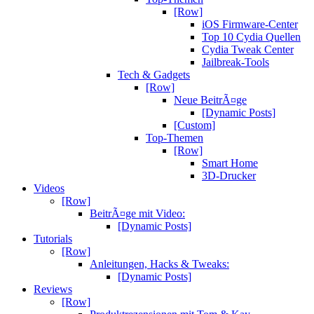
[Row]
iOS Firmware-Center
Top 10 Cydia Quellen
Cydia Tweak Center
Jailbreak-Tools
Tech & Gadgets
[Row]
Neue BeitrÃ¤ge
[Dynamic Posts]
[Custom]
Top-Themen
[Row]
Smart Home
3D-Drucker
Videos
[Row]
BeitrÃ¤ge mit Video:
[Dynamic Posts]
Tutorials
[Row]
Anleitungen, Hacks & Tweaks:
[Dynamic Posts]
Reviews
[Row]