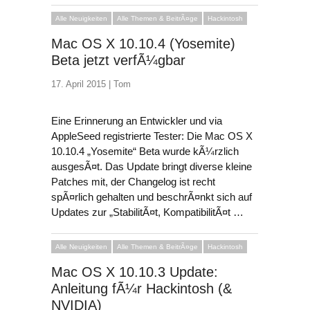
Alle Neuigkeiten
Alle Themen & BeitrÃ¤ge
Hackintosh
Mac OS X 10.10.4 (Yosemite)
Beta jetzt verfÃ¼gbar
17. April 2015 |
Tom
Eine Erinnerung an Entwickler und via
AppleSeed registrierte Tester: Die Mac OS X
10.10.4 „Yosemite“ Beta wurde kÃ¼rzlich
ausgesÃ¤t. Das Update bringt diverse kleine
Patches mit, der Changelog ist recht
spÃ¤rlich gehalten und beschrÃ¤nkt sich auf
Updates zur „StabilitÃ¤t, KompatibilitÃ¤t …
Alle Neuigkeiten
Alle Themen & BeitrÃ¤ge
Hackintosh
Mac OS X 10.10.3 Update:
Anleitung fÃ¼r Hackintosh (&
NVIDIA)