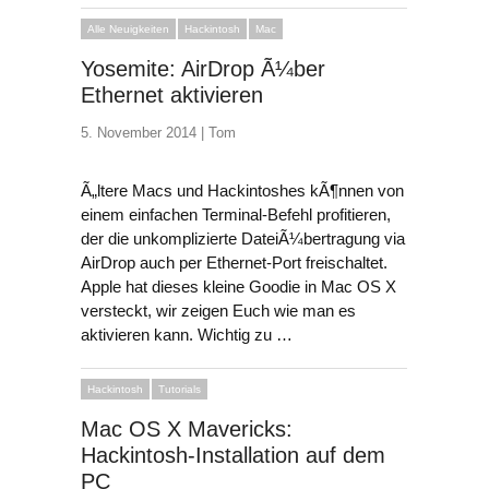
Alle Neuigkeiten
Hackintosh
Mac
Yosemite: AirDrop Ã¼ber
Ethernet aktivieren
5. November 2014 |
Tom
Ã„ltere Macs und Hackintoshes kÃ¶nnen von
einem einfachen Terminal-Befehl profitieren,
der die unkomplizierte DateiÃ¼bertragung via
AirDrop auch per Ethernet-Port freischaltet.
Apple hat dieses kleine Goodie in Mac OS X
versteckt, wir zeigen Euch wie man es
aktivieren kann.
Wichtig zu …
Hackintosh
Tutorials
Mac OS X Mavericks:
Hackintosh-Installation auf dem
PC