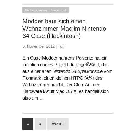
Alle Neuigkeiten
Hackintosh
Modder baut sich einen
Wohnzimmer-Mac im Nintendo
64 Case (Hackintosh)
3. November 2012 |
Tom
Ein Case-Modder namens Polvorito hat ein
ziemlich cooles Projekt durchgefÃ¼hrt, das
aus einer alten
Nintendo 64 Spielkonsole
vom
Flohmarkt einen kleinen HTPC fÃ¼r das
Wohnzimmer macht. Der Clou: Auf der
Hardware lÃ¤uft Mac OS X, es handelt sich
also um …
1
2
Weiter »