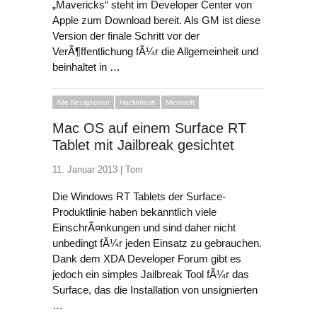
„Mavericks“ steht im Developer Center von
Apple zum Download bereit. Als GM ist diese
Version der finale Schritt vor der
VerÃ¶ffentlichung fÃ¼r die Allgemeinheit und
beinhaltet in …
Alle Neuigkeiten
Hackintosh
Microsoft
Mac OS auf einem Surface RT
Tablet mit Jailbreak gesichtet
11. Januar 2013 |
Tom
Die Windows RT Tablets der Surface-
Produktlinie haben bekanntlich viele
EinschrÃ¤nkungen und sind daher nicht
unbedingt fÃ¼r jeden Einsatz zu gebrauchen.
Dank dem
XDA Developer Forum
gibt es
jedoch ein simples Jailbreak Tool fÃ¼r das
Surface, das die Installation von unsignierten
…