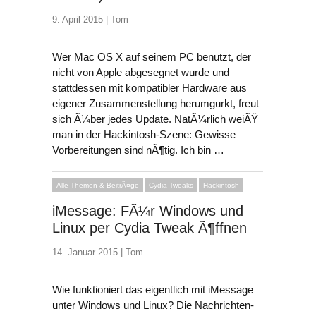
9. April 2015 |
Tom
Wer Mac OS X auf seinem PC benutzt, der
nicht von Apple abgesegnet wurde und
stattdessen mit kompatibler Hardware aus
eigener Zusammenstellung herumgurkt, freut
sich Ã¼ber jedes Update. NatÃ¼rlich weiÃŸ
man in der Hackintosh-Szene: Gewisse
Vorbereitungen sind nÃ¶tig. Ich bin …
Alle Themen & BeitrÃ¤ge
Cydia Tweaks
Hackintosh
iMessage: FÃ¼r Windows und
Linux per Cydia Tweak Ã¶ffnen
14. Januar 2015 |
Tom
Wie funktioniert das eigentlich mit iMessage
unter Windows und Linux? Die Nachrichten-