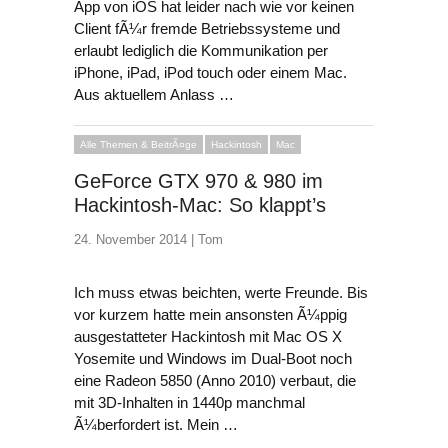
App von iOS hat leider nach wie vor keinen
Client fÃ¼r fremde Betriebssysteme und
erlaubt lediglich die Kommunikation per
iPhone, iPad, iPod touch oder einem Mac.
Aus aktuellem Anlass …
Alle Themen & BeitrÃ¤ge
Hackintosh
Mac
GeForce GTX 970 & 980 im
Hackintosh-Mac: So klappt’s
24. November 2014 |
Tom
Ich muss etwas beichten, werte Freunde. Bis
vor kurzem hatte mein ansonsten Ã¼ppig
ausgestatteter Hackintosh mit Mac OS X
Yosemite und Windows im Dual-Boot noch
eine Radeon 5850 (Anno 2010) verbaut, die
mit 3D-Inhalten in 1440p manchmal
Ã¼berfordert ist. Mein …