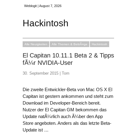
Weblogit | August 7, 2026
Hackintosh
Alle Neuigkeiten
Alle Themen & BeitrÃ¤ge
Hackintosh
El Capitan 10.11.1 Beta 2 & Tipps
fÃ¼r NVIDIA-User
30. September 2015 |
Tom
Die zweite Entwickler-Beta von Mac OS X El
Capitan ist gestern ankommen und steht zum
Download im Developer-Bereich bereit.
Nutzer der El Capitan GM bekommen das
Update natÃ¼rlich auch Ã¼ber den App
Store angeboten. Anders als das letzte Beta-
Update ist …