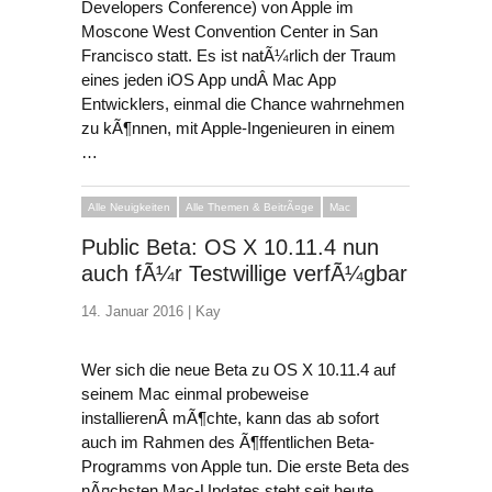
Developers Conference) von Apple im
Moscone West Convention Center in San
Francisco statt. Es ist natÃ¼rlich der Traum
eines jeden iOS App undÂ Mac App
Entwicklers, einmal die Chance wahrnehmen
zu kÃ¶nnen, mit Apple-Ingenieuren in einem
…
Alle Neuigkeiten
Alle Themen & BeitrÃ¤ge
Mac
Public Beta: OS X 10.11.4 nun
auch fÃ¼r Testwillige verfÃ¼gbar
14. Januar 2016 |
Kay
Wer sich die neue Beta zu OS X 10.11.4 auf
seinem Mac einmal probeweise
installierenÂ mÃ¶chte, kann das ab sofort
auch im Rahmen des Ã¶ffentlichen Beta-
Programms von Apple tun. Die erste Beta des
nÃ¤chsten Mac-Updates steht seit heute