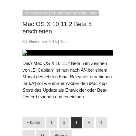
Alle Neuigkeiten
Alle Themen & BeitrÃ¤ge
Mac
Mac OS X 10.11.2 Beta 5
erschienen
30. November 2015 |
Tom
DieÂ Mac OS X 10.11.2 Beta 5 im Zeichen
von „El Capitan“ ist nun nach Ã¼ber einem
Monat des letzten Final-Releases erschienen.
Ihr kÃ¶nnt wie immer Ã¼ber den
Mac App
Store
das Update als Entwickler oder Beta-
Tester beziehen und es einfach …
« Zurück
1
2
3
4
5
…
38
Weiter »