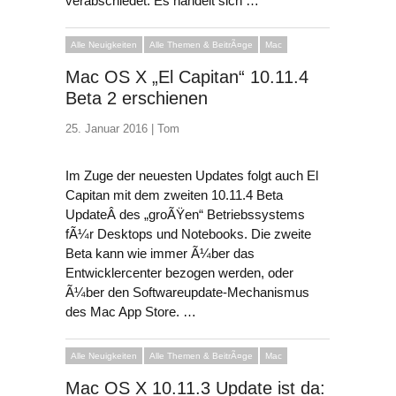
verabschiedet. Es handelt sich …
Alle Neuigkeiten
Alle Themen & BeitrÃ¤ge
Mac
Mac OS X „El Capitan“ 10.11.4
Beta 2 erschienen
25. Januar 2016 |
Tom
Im Zuge der neuesten Updates folgt auch El
Capitan mit dem zweiten 10.11.4 Beta
UpdateÂ des „groÃŸen“ Betriebssystems
fÃ¼r Desktops und Notebooks. Die zweite
Beta kann wie immer Ã¼ber das
Entwicklercenter bezogen werden, oder
Ã¼ber den Softwareupdate-Mechanismus
des Mac App Store. …
Alle Neuigkeiten
Alle Themen & BeitrÃ¤ge
Mac
Mac OS X 10.11.3 Update ist da: