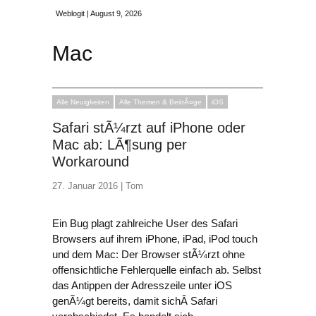
Weblogit | August 9, 2026
Mac
Alle Neuigkeiten
Alle Themen & BeitrÃ¤ge
iOS
Safari stÃ¼rzt auf iPhone oder
Mac ab: LÃ¶sung per
Workaround
27. Januar 2016 |
Tom
Ein Bug plagt zahlreiche User des Safari
Browsers auf ihrem iPhone, iPad, iPod touch
und dem Mac: Der Browser stÃ¼rzt ohne
offensichtliche Fehlerquelle einfach ab. Selbst
das Antippen der Adresszeile unter iOS
genÃ¼gt bereits, damit sichÂ Safari