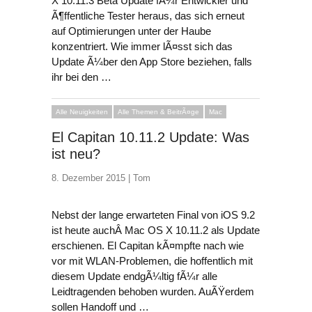
X 10.11.3 Beta Update fÃ¼r Entwickler und
Ã¶ffentliche Tester heraus, das sich erneut
auf Optimierungen unter der Haube
konzentriert. Wie immer lÃ¤sst sich das
Update Ã¼ber den App Store beziehen, falls
ihr bei den …
Alle Neuigkeiten
Alle Themen & BeitrÃ¤ge
Mac
El Capitan 10.11.2 Update: Was
ist neu?
8. Dezember 2015 |
Tom
Nebst der lange erwarteten Final von iOS 9.2
ist heute auchÂ Mac OS X 10.11.2 als Update
erschienen. El Capitan kÃ¤mpfte nach wie
vor mit WLAN-Problemen, die hoffentlich mit
diesem Update endgÃ¼ltig fÃ¼r alle
Leidtragenden behoben wurden. AuÃŸerdem
sollen Handoff und …