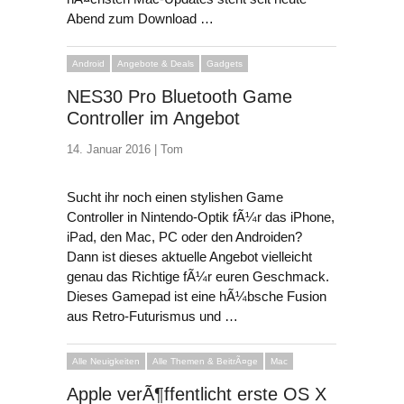
Abend zum Download …
Android
Angebote & Deals
Gadgets
NES30 Pro Bluetooth Game
Controller im Angebot
14. Januar 2016 |
Tom
Sucht ihr noch einen stylishen Game
Controller in Nintendo-Optik fÃ¼r das iPhone,
iPad, den Mac, PC oder den Androiden?
Dann ist dieses aktuelle Angebot vielleicht
genau das Richtige fÃ¼r euren Geschmack.
Dieses Gamepad ist eine hÃ¼bsche Fusion
aus Retro-Futurismus und …
Alle Neuigkeiten
Alle Themen & BeitrÃ¤ge
Mac
Apple verÃ¶ffentlicht erste OS X