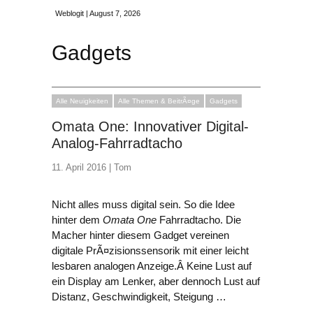
Weblogit | August 7, 2026
Gadgets
Alle Neuigkeiten
Alle Themen & BeitrÃ¤ge
Gadgets
Omata One: Innovativer Digital-
Analog-Fahrradtacho
11. April 2016 |
Tom
Nicht alles muss digital sein. So die Idee
hinter dem
Omata One
Fahrradtacho. Die
Macher hinter diesem Gadget vereinen
digitale PrÃ¤zisionssensorik mit einer leicht
lesbaren analogen Anzeige.Â Keine Lust auf
ein Display am Lenker, aber dennoch Lust auf
Distanz, Geschwindigkeit, Steigung …