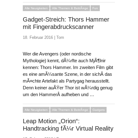
Alle Neuigkeiten
Alle Themen & BeitrÃ¤ge
Fun
Gadget-Streich: Thors Hammer
mit Fingerabdruckscanner
18. Februar 2016 |
Tom
Wer die Avengers (oder nordische
Mythologie) kennt, dÃ¼rfte auch MjÃ¶lnir
kennen: Thors Hammer. Im zweiten Film gibt
es eine amÃ¼sante Szene, in der sichÂ das
mÃ¤chte Artefakt als Partygag herausstellt.
Denn keiner auÃŸer Thor ist wÃ¼rdig genug
um den HammerÂ aufheben und …
Alle Neuigkeiten
Alle Themen & BeitrÃ¤ge
Gadgets
Leap Motion „Orion“:
Handtracking fÃ¼r Virtual Reality