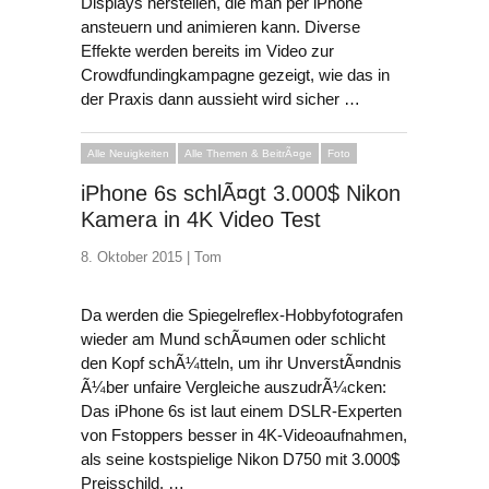
Displays herstellen, die man per iPhone
ansteuern und animieren kann. Diverse
Effekte werden bereits im Video zur
Crowdfundingkampagne gezeigt, wie das in
der Praxis dann aussieht wird sicher …
Alle Neuigkeiten
Alle Themen & BeitrÃ¤ge
Foto
iPhone 6s schlÃ¤gt 3.000$ Nikon
Kamera in 4K Video Test
8. Oktober 2015 |
Tom
Da werden die Spiegelreflex-Hobbyfotografen
wieder am Mund schÃ¤umen oder schlicht
den Kopf schÃ¼tteln, um ihr UnverstÃ¤ndnis
Ã¼ber unfaire Vergleiche auszudrÃ¼cken:
Das iPhone 6s ist laut einem DSLR-Experten
von Fstoppers besser in 4K-Videoaufnahmen,
als seine kostspielige Nikon D750 mit 3.000$
Preisschild. …