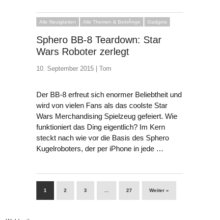
Alle Neuigkeiten
Alle Themen & BeitrÃ¤ge
Gadgets
Sphero BB-8 Teardown: Star
Wars Roboter zerlegt
10. September 2015 |
Tom
Der BB-8 erfreut sich enormer Beliebtheit und
wird von vielen Fans als das coolste Star
Wars Merchandising Spielzeug gefeiert. Wie
funktioniert das Ding eigentlich? Im Kern
steckt nach wie vor die Basis des Sphero
Kugelroboters, der per iPhone in jede …
1
2
3
…
27
Weiter »