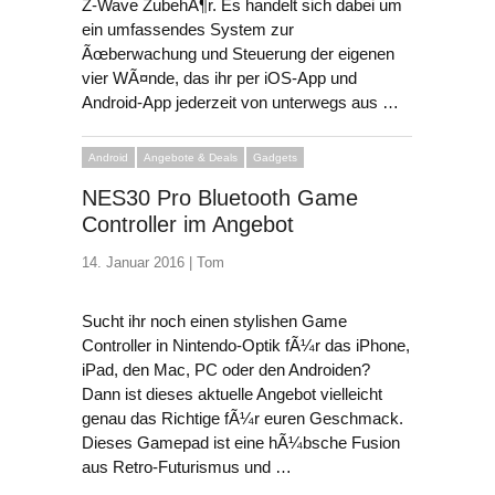
Z-Wave ZubehÃ¶r. Es handelt sich dabei um
ein umfassendes System zur
Ãœberwachung und Steuerung der eigenen
vier WÃ¤nde, das ihr per iOS-App und
Android-App jederzeit von unterwegs aus …
Android
Angebote & Deals
Gadgets
NES30 Pro Bluetooth Game
Controller im Angebot
14. Januar 2016 |
Tom
Sucht ihr noch einen stylishen Game
Controller in Nintendo-Optik fÃ¼r das iPhone,
iPad, den Mac, PC oder den Androiden?
Dann ist dieses aktuelle Angebot vielleicht
genau das Richtige fÃ¼r euren Geschmack.
Dieses Gamepad ist eine hÃ¼bsche Fusion
aus Retro-Futurismus und …