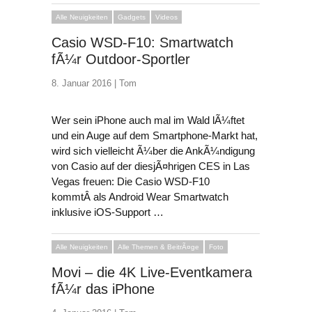
Alle Neuigkeiten
Gadgets
Videos
Casio WSD-F10: Smartwatch
fÃ¼r Outdoor-Sportler
8. Januar 2016 |
Tom
Wer sein iPhone auch mal im Wald lÃ¼ftet
und ein Auge auf dem Smartphone-Markt hat,
wird sich vielleicht Ã¼ber die AnkÃ¼ndigung
von Casio auf der diesjÃ¤hrigen CES in Las
Vegas freuen: Die Casio WSD-F10
kommtÂ als Android Wear Smartwatch
inklusive iOS-Support …
Alle Neuigkeiten
Alle Themen & BeitrÃ¤ge
Foto
Movi – die 4K Live-Eventkamera
fÃ¼r das iPhone