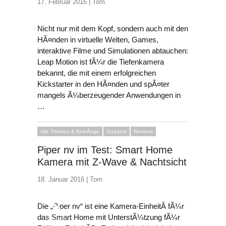
17. Februar 2016 |
Tom
Nicht nur mit dem Kopf, sondern auch mit den
HÃ¤nden in virtuelle Welten, Games,
interaktive Filme und Simulationen abtauchen:
Leap Motion ist fÃ¼r die Tiefenkamera
bekannt, die mit einem erfolgreichen
Kickstarter in den HÃ¤nden und spÃ¤ter
mangels Ã¼berzeugender Anwendungen in
…
Alle Themen & BeitrÃ¤ge
Gadgets
Reviews
Piper nv im Test: Smart Home
Kamera mit Z-Wave & Nachtsicht
18. Januar 2016 |
Tom
8
Die „Piper nv“ ist eine Kamera-EinheitÂ fÃ¼r
das Smart Home mit UnterstÃ¼tzung fÃ¼r
Gelungen