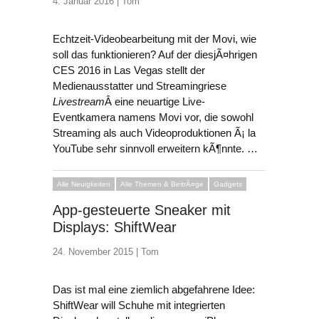
4. Januar 2016 |
Tom
Echtzeit-Videobearbeitung mit der Movi, wie
soll das funktionieren? Auf der diesjÃ¤hrigen
CES 2016 in Las Vegas stellt der
Medienausstatter und Streamingriese
Livestream
Â eine neuartige Live-
Eventkamera namens Movi vor, die sowohl
Streaming als auch Videoproduktionen Ã¡ la
YouTube sehr sinnvoll erweitern kÃ¶nnte. …
Alle Neuigkeiten
Alle Themen & BeitrÃ¤ge
Gadgets
App-gesteuerte Sneaker mit
Displays: ShiftWear
24. November 2015 |
Tom
Das ist mal eine ziemlich abgefahrene Idee:
ShiftWear will Schuhe mit integrierten