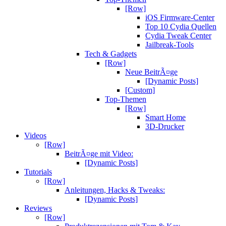
[Row]
iOS Firmware-Center
Top 10 Cydia Quellen
Cydia Tweak Center
Jailbreak-Tools
Tech & Gadgets
[Row]
Neue BeitrÃ¤ge
[Dynamic Posts]
[Custom]
Top-Themen
[Row]
Smart Home
3D-Drucker
Videos
[Row]
BeitrÃ¤ge mit Video:
[Dynamic Posts]
Tutorials
[Row]
Anleitungen, Hacks & Tweaks:
[Dynamic Posts]
Reviews
[Row]