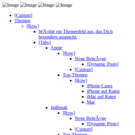
[Custom]
Themen
[Row]
WÃ¤hle ein Themenfeld aus, das Dich
besonders anspricht:
[Tabs]
Apple
[Row]
Neue BeitrÃ¤ge
[Dynamic Posts]
[Custom]
Top-Themen
[Row]
iPhone Cases
iPhone auf Raten
iMac auf Raten
Mac
Jailbreak
[Row]
Neue BeitrÃ¤ge
[Dynamic Posts]
[Custom]
Top-Themen