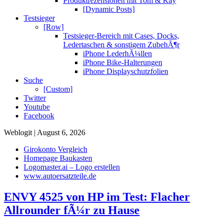
Produktrezensionen mit Tom & Kay
[Dynamic Posts]
Testsieger
[Row]
Testsieger-Bereich mit Cases, Docks,
Ledertaschen & sonstigem ZubehÃ¶r
iPhone LederhÃ¼llen
iPhone Bike-Halterungen
iPhone Displayschutzfolien
Suche
[Custom]
Twitter
Youtube
Facebook
Weblogit | August 6, 2026
Girokonto Vergleich
Homepage Baukasten
Logomaster.ai – Logo erstellen
www.autoersatzteile.de
ENVY 4525 von HP im Test: Flacher
Allrounder fÃ¼r zu Hause