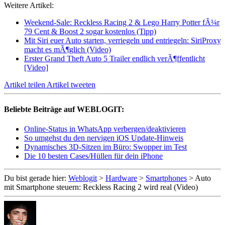
Weitere Artikel:
Weekend-Sale: Reckless Racing 2 & Lego Harry Potter fÃ¼r
79 Cent & Boost 2 sogar kostenlos (Tipp)
Mit Siri euer Auto starten, verriegeln und entriegeln: SiriProxy
macht es mÃ¶glich (Video)
Erster Grand Theft Auto 5 Trailer endlich verÃ¶ffentlicht
[Video]
Artikel teilen
Artikel tweeten
Beliebte Beiträge auf WEBLOGIT:
Online-Status in WhatsApp verbergen/deaktivieren
So umgehst du den nervigen iOS Update-Hinweis
Dynamisches 3D-Sitzen im Büro: Swopper im Test
Die 10 besten Cases/Hüllen für dein iPhone
Du bist gerade hier:
Weblogit
>
Hardware
>
Smartphones
>
Auto
mit Smartphone steuern: Reckless Racing 2 wird real (Video)