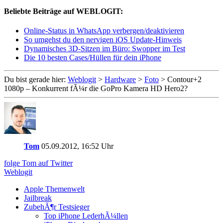
Beliebte Beiträge auf WEBLOGIT:
Online-Status in WhatsApp verbergen/deaktivieren
So umgehst du den nervigen iOS Update-Hinweis
Dynamisches 3D-Sitzen im Büro: Swopper im Test
Die 10 besten Cases/Hüllen für dein iPhone
Du bist gerade hier:
Weblogit
>
Hardware
>
Foto
>
Contour+2
1080p – Konkurrent fÃ¼r die GoPro Kamera HD Hero2?
Tom
05.09.2012, 16:52 Uhr
folge Tom auf Twitter
Weblogit
Apple Themenwelt
Jailbreak
ZubehÃ¶r Testsieger
Top iPhone LederhÃ¼llen