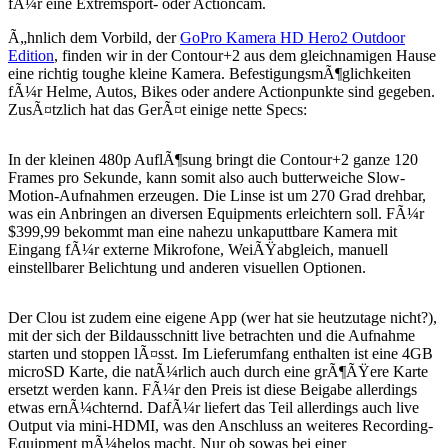
fÃ¼r eine Extremsport- oder Actioncam.
Ã„hnlich dem Vorbild, der
GoPro Kamera HD Hero2 Outdoor
Edition
, finden wir in der Contour+2 aus dem gleichnamigen Hause
eine richtig toughe kleine Kamera. BefestigungsmÃ¶glichkeiten
fÃ¼r Helme, Autos, Bikes oder andere Actionpunkte sind gegeben.
ZusÃ¤tzlich hat das GerÃ¤t einige nette Specs:
In der kleinen 480p AuflÃ¶sung bringt die Contour+2 ganze 120
Frames pro Sekunde, kann somit also auch butterweiche Slow-
Motion-Aufnahmen erzeugen. Die Linse ist um 270 Grad drehbar,
was ein Anbringen an diversen Equipments erleichtern soll. FÃ¼r
$399,99 bekommt man eine nahezu unkaputtbare Kamera mit
Eingang fÃ¼r externe Mikrofone, WeiÃŸabgleich, manuell
einstellbarer Belichtung und anderen visuellen Optionen.
Der Clou ist zudem eine eigene App (wer hat sie heutzutage nicht?),
mit der sich der Bildausschnitt live betrachten und die Aufnahme
starten und stoppen lÃ¤sst. Im Lieferumfang enthalten ist eine 4GB
microSD Karte, die natÃ¼rlich auch durch eine grÃ¶ÃŸere Karte
ersetzt werden kann. FÃ¼r den Preis ist diese Beigabe allerdings
etwas ernÃ¼chternd. DafÃ¼r liefert das Teil allerdings auch live
Output via mini-HDMI, was den Anschluss an weiteres Recording-
Equipment mÃ¼helos macht. Nur ob sowas bei einer