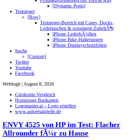
Produktrezensionen mit Tom & Kay
[Dynamic Posts]
Testsieger
[Row]
Testsieger-Bereich mit Cases, Docks,
Ledertaschen & sonstigem ZubehÃ¶r
iPhone LederhÃ¼llen
iPhone Bike-Halterungen
iPhone Displayschutzfolien
Suche
[Custom]
Twitter
Youtube
Facebook
Weblogit | August 8, 2026
Girokonto Vergleich
Homepage Baukasten
Logomaster.ai – Logo erstellen
www.autoersatzteile.de
ENVY 4525 von HP im Test: Flacher
Allrounder fÃ¼r zu Hause