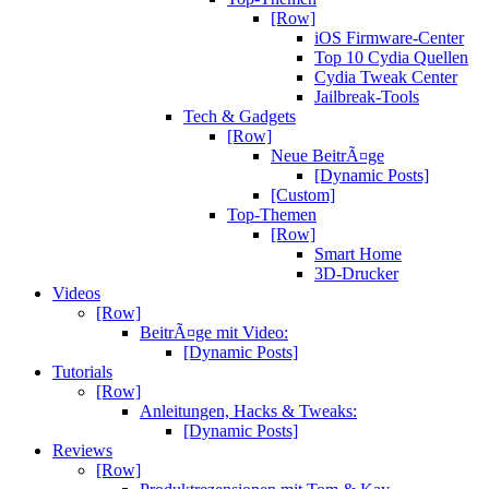
[Row]
iOS Firmware-Center
Top 10 Cydia Quellen
Cydia Tweak Center
Jailbreak-Tools
Tech & Gadgets
[Row]
Neue BeitrÃ¤ge
[Dynamic Posts]
[Custom]
Top-Themen
[Row]
Smart Home
3D-Drucker
Videos
[Row]
BeitrÃ¤ge mit Video:
[Dynamic Posts]
Tutorials
[Row]
Anleitungen, Hacks & Tweaks:
[Dynamic Posts]
Reviews
[Row]