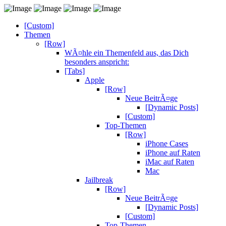
[Custom]
Themen
[Row]
WÃ¤hle ein Themenfeld aus, das Dich
besonders anspricht:
[Tabs]
Apple
[Row]
Neue BeitrÃ¤ge
[Dynamic Posts]
[Custom]
Top-Themen
[Row]
iPhone Cases
iPhone auf Raten
iMac auf Raten
Mac
Jailbreak
[Row]
Neue BeitrÃ¤ge
[Dynamic Posts]
[Custom]
Top-Themen