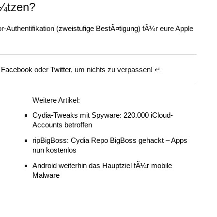
Ã¼tzen?
-Authentifikation (
zweistufige BestÃ¤tigung
) fÃ¼r eure Apple
f
Facebook
oder
Twitter
, um nichts zu verpassen! ↵
Weitere Artikel:
Cydia-Tweaks mit Spyware: 220.000 iCloud-
Accounts betroffen
ripBigBoss: Cydia Repo BigBoss gehackt – Apps
nun kostenlos
Android weiterhin das Hauptziel fÃ¼r mobile
Malware