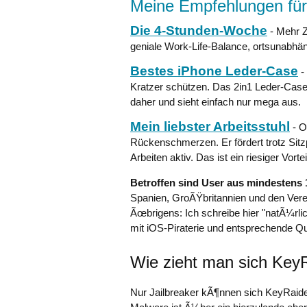
Meine Empfehlungen für
Die 4-Stunden-Woche
- Mehr Z
geniale Work-Life-Balance, ortsunabhän
Bestes iPhone Leder-Case
-
Kratzer schützen. Das 2in1 Leder-Case
daher und sieht einfach nur mega aus.
Mein liebster Arbeitsstuhl
- O
Rückenschmerzen. Er fördert trotz Sitz
Arbeiten aktiv. Das ist ein riesiger Vort
Betroffen sind User aus mindestens
Spanien, GroÃŸbritannien und den Vere
Ãœbrigens: Ich schreibe hier "natÃ¼rli
mit iOS-Piraterie und entsprechende Qu
Wie zieht man sich Key
Nur Jailbreaker kÃ¶nnen sich KeyRaider 