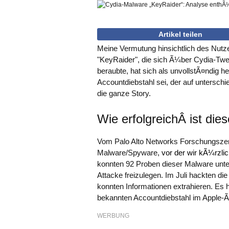
Artikel teilen
Meine Vermutung hinsichtlich des Nut
"KeyRaider", die sich Ã¼ber Cydia-Tw
beraubte, hat sich als unvollstÃ¤ndig h
Accountdiebstahl sei, der auf unterschi
die ganze Story.
Wie erfolgreichÂ ist di
Vom Palo Alto Networks Forschungsz
Malware/Spyware,
vor der wir kÃ¼rzli
konnten 92 Proben dieser Malware unte
Attacke freizulegen. Im Juli hackten di
konnten Informationen extrahieren. Es 
bekannten Accountdiebstahl im Apple-
WERBUNG