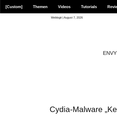
[Custom]
Themen
Videos
Tutorials
Revi
Weblogit | August 7, 2026
ENVY 
8.9
Cydia-Malware „Ke
Empfehlung