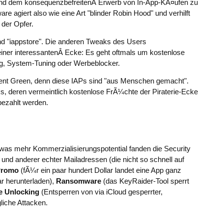
und dem konsequenzbefreitenÂ Erwerb von In-App-KÃ¤ufen zu
e agiert also wie eine Art "blinder Robin Hood" und verhilft
der Opfer.
nd "iappstore". Die anderen Tweaks des Users
er interessantenÂ Ecke: Es geht oftmals um kostenlose
g, System-Tuning oder Werbeblocker.
lent Green, denn diese IAPs sind "aus Menschen gemacht".
, deren vermeintlich kostenlose FrÃ¼chte der Piraterie-Ecke
bezahlt werden.
as mehr Kommerzialisierungspotential fanden die Security
 und anderer echter Mailadressen (die nicht so schnell auf
Promo
(fÃ¼r ein paar hundert Dollar landet eine App ganz
r herunterladen),
Ransomware
(das KeyRaider-Tool sperrt
e Unlocking
(Entsperren von via iCloud gesperrter,
iche Attacken.