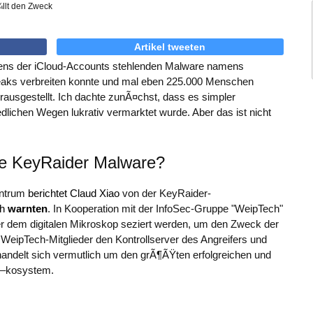
Artikel tweeten
zens der iCloud-Accounts stehlenden Malware namens
eaks verbreiten konnte und mal eben 225.000 Menschen
erausgestellt. Ich dachte zunÃ¤chst, dass es simpler
edlichen Wegen lukrativ vermarktet wurde. Aber das ist nicht
ese KeyRaider Malware?
entrum
berichtet Claud Xiao
von der KeyRaider-
ch
warnten
. In Kooperation mit der InfoSec-Gruppe "WeipTech"
r dem digitalen Mikroskop seziert werden, um den Zweck der
e WeipTech-Mitglieder den Kontrollserver des Angreifers und
handelt sich vermutlich um den grÃ¶ÃŸten erfolgreichen und
Ã–kosystem.