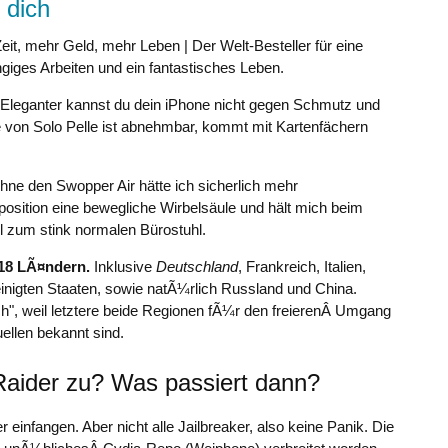
 dich
eit, mehr Geld, mehr Leben | Der Welt-Besteller für eine
giges Arbeiten und ein fantastisches Leben.
 Eleganter kannst du dein iPhone nicht gegen Schmutz und
 von Solo Pelle ist abnehmbar, kommt mit Kartenfächern
hne den Swopper Air hätte ich sicherlich mehr
position eine bewegliche Wirbelsäule und hält mich beim
eil zum stink normalen Bürostuhl.
 18 LÃ¤ndern.
Inklusive
Deutschland
, Frankreich, Italien,
inigten Staaten, sowie natÃ¼rlich Russland und China.
ch", weil letztere beide Regionen fÃ¼r den freierenÂ Umgang
ellen bekannt sind.
Raider zu? Was passiert dann?
einfangen. Aber nicht alle Jailbreaker, also keine Panik. Die