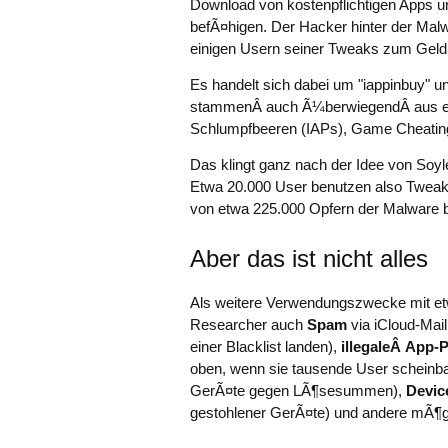
Download von kostenpflichtigen Apps 
befÃ¤higen. Der Hacker hinter der Malwar
einigen Usern seiner Tweaks zum Geld 
Es handelt sich dabei um "iappinbuy" u
stammenÂ auch Ã¼berwiegendÂ aus ein
Schlumpfbeeren (IAPs), Game Cheatin
Das klingt ganz nach der Idee von Soy
Etwa 20.000 User benutzen also Tweaks
von etwa 225.000 Opfern der Malware 
Aber das ist nicht alles
Als weitere Verwendungszwecke mit etw
Researcher auch
Spam
via iCloud-Mail
einer Blacklist landen),
illegaleÂ App-
oben, wenn sie tausende User scheinba
GerÃ¤te gegen LÃ¶sesummen),
Devic
gestohlener GerÃ¤te) und andere mÃ¶gl