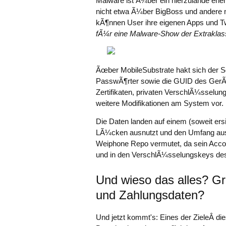
Malware ist Ã¼ber ein hierzulande ehe
nicht etwa Ã¼ber BigBoss und andere n
kÃ¶nnen User ihre eigenen Apps und T
fÃ¼r eine Malware-Show der Extraklas
Ãœber MobileSubstrate hakt sich der 
PasswÃ¶rter sowie die GUID des GerÃ¤
Zertifikaten, privaten VerschlÃ¼sselu
weitere Modifikationen am System vor.
Die Daten landen auf einem (soweit ersic
LÃ¼cken ausnutzt und den Umfang ausw
Weiphone Repo vermutet, da sein Acco
und in den VerschlÃ¼sselungskeys des
Und wieso das alles? G
und Zahlungsdaten?
Und jetzt kommt's: Eines der ZieleÂ di