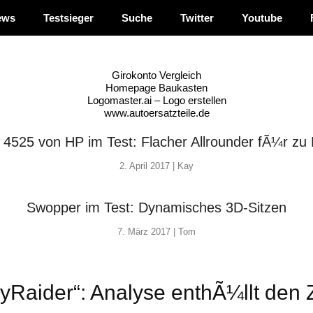
ews
Testsieger
Suche
Twitter
Youtube
Girokonto Vergleich
Homepage Baukasten
Logomaster.ai – Logo erstellen
www.autoersatzteile.de
4525 von HP im Test: Flacher Allrounder fÃ¼r zu
2. April 2017 |
Kay
Swopper im Test: Dynamisches 3D-Sitzen
7. März 2017 |
Tom
yRaider“: Analyse enthÃ¼llt den