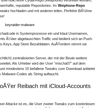
r unÃ¼blichesÂ Cydia-Repo (Weiphone) verbreitet worden,
amhafte, reputable Repositories. Im
Weiphone-Repo
weaks hochladen und mit anderen teilen.
Perfekte BÃ¼hne
se!
Schadcode in Systemprozesse ein und klaut Usernamen,
ts Ã¼ber abgelauschten Traffic und bedient sich an Push-
ngs-Keys, App Store Bezahldaten. AuÃŸerdem nimmt sie
htlich) zentralisierten Server, der mit der Beute weitere
eitet. Als Urheber wird der User "mischa07" auf dem
unt mindestens 15 befallene Tweaks zum Download anbietet
 Malware-Codes als String auftaucht.
roÃŸer Reibach mit iCloud-Accounts
eser Attacke ist es, die User zweier Tweaks zum kostenlosen