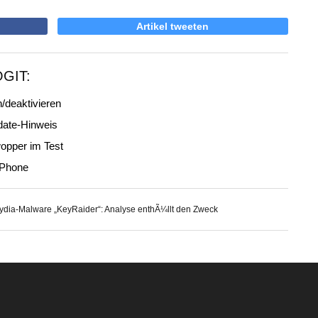
Artikel tweeten
OGIT:
/deaktivieren
date-Hinweis
opper im Test
iPhone
ydia-Malware „KeyRaider“: Analyse enthÃ¼llt den Zweck