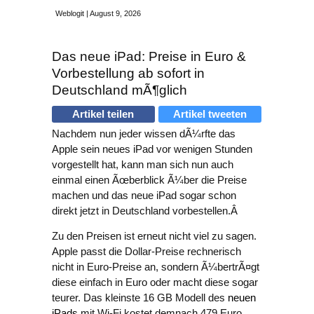
Weblogit | August 9, 2026
Das neue iPad: Preise in Euro &
Vorbestellung ab sofort in
Deutschland mÃ¶glich
Artikel teilen
Artikel tweeten
Nachdem nun jeder wissen dÃ¼rfte das
Apple sein neues iPad vor wenigen Stunden
vorgestellt hat, kann man sich nun auch
einmal einen Ãœberblick Ã¼ber die Preise
machen und das neue iPad sogar schon
direkt jetzt in Deutschland vorbestellen.Â
Zu den Preisen ist erneut nicht viel zu sagen.
Apple passt die Dollar-Preise rechnerisch
nicht in Euro-Preise an, sondern Ã¼bertrÃ¤gt
diese einfach in Euro oder macht diese sogar
teurer. Das kleinste 16 GB Modell des
neuen
iPads
mit Wi-Fi kostet demnach 479 Euro,