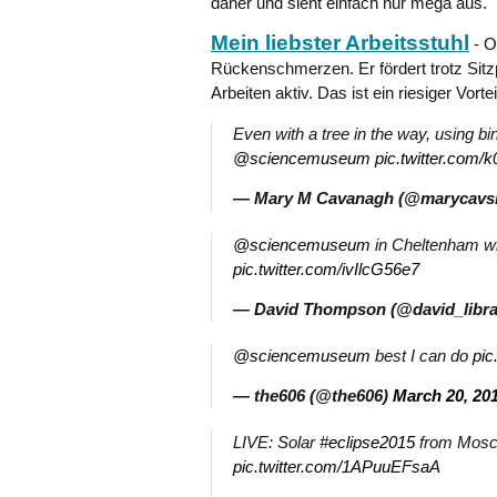
daher und sieht einfach nur mega aus.
Mein liebster Arbeitsstuhl
- O
Rückenschmerzen. Er fördert trotz Sitz
Arbeiten aktiv. Das ist ein riesiger Vort
Even with a tree in the way, using b
@sciencemuseum
pic.twitter.com
— Mary M Cavanagh (@marycavs
@sciencemuseum
in Cheltenham wi
pic.twitter.com/ivIlcG56e7
— David Thompson (@david_libra
@sciencemuseum
best I can do
pi
— the606 (@the606)
March 20, 20
LIVE: Solar
#eclipse2015
from Mosc
pic.twitter.com/1APuuEFsaA