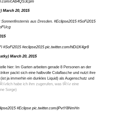
tter.com/cAb4QS3cpm
r)
March 20, 2015
er Sonnenfinsternis aus Dresden.
#Eclipse2015
#SoFi2015
3pFUcg
015
Fi
#SoFi2015
#eclipse2015
pic.twitter.com/hlDi1K4gr8
atky)
March 20, 2015
elle hier: Im Garten arbeiten gerade 8 Personen an der
iker packt sich eine halbvolle Colaflasche und nutzt ihre
ist ja immerhin ein dunkles Liquid) als Augenschutz und
Ã¼rlich habe ich ihm zugerufen, was fÃ¼r eine
ine Sorge)
lipse2015
#Eclipse
pic.twitter.com/jPvtY8NmHn