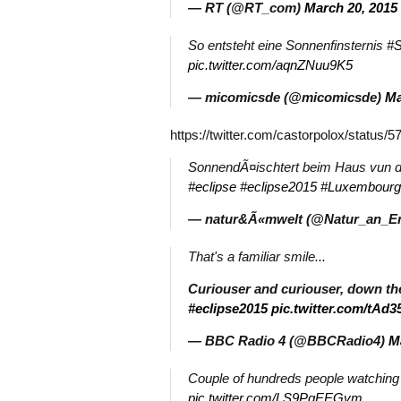
— RT (@RT_com)
March 20, 2015
So entsteht eine Sonnenfinsternis
#S
pic.twitter.com/aqnZNuu9K5
— micomicsde (@micomicsde)
Ma
https://twitter.com/castorpolox/status
SonnendÃ¤ischtert beim Haus vun d
#eclipse
#eclipse2015
#Luxembourg
— natur&Ã«mwelt (@Natur_an_E
That's a familiar smile...
Curiouser and curiouser, down th
#eclipse2015
pic.twitter.com/tAd3
— BBC Radio 4 (@BBCRadio4)
M
Couple of hundreds people watchin
pic.twitter.com/LS9PgEEGvm