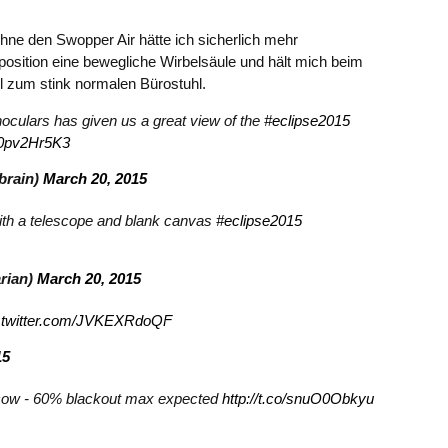
hne den Swopper Air hätte ich sicherlich mehr
position eine bewegliche Wirbelsäule und hält mich beim
eil zum stink normalen Bürostuhl.
inoculars has given us a great view of the
#eclipse2015
/k0pv2Hr5K3
brain)
March 20, 2015
th a telescope and blank canvas
#eclipse2015
rian)
March 20, 2015
c.twitter.com/JVKEXRdoQF
15
ow - 60% blackout max expected
http://t.co/snuO0Obkyu