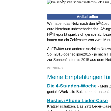
Artikel teilen
Wir haben das Netz nach den hÃ¼bsche
eure Netzhaut unbeschadet das jÃ¼ngs
HÃ¶hepunkt spielt sich gerade ab, bezi
hatten nur ein Zeitfenster von zwei Minu
Auf Twitter und anderen sozialen Netzwe
SoFi2015
oder
eclipse2015
- je nach H
zur Sonnenfinsternis 2015 aus dem Net
WERBUNG
Meine Empfehlungen für
Die 4-Stunden-Woche
- Mehr Z
geniale Work-Life-Balance, ortsunabhän
Bestes iPhone Leder-Case
-
Kratzer schützen. Das 2in1 Leder-Case