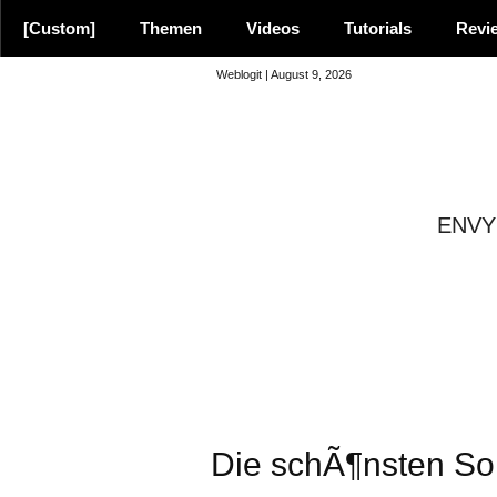
[Custom]
Themen
Videos
Tutorials
Revi
Weblogit | August 9, 2026
ENVY 
8.9
Die schÃ¶nsten Son
Empfehlung