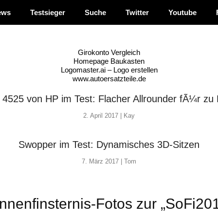
ews
Testsieger
Suche
Twitter
Youtube
Girokonto Vergleich
Homepage Baukasten
Logomaster.ai – Logo erstellen
www.autoersatzteile.de
4525 von HP im Test: Flacher Allrounder fÃ¼r zu
2. April 2017 |
Kay
Swopper im Test: Dynamisches 3D-Sitzen
7. März 2017 |
Tom
nenfinsternis-Fotos zur „SoFi20