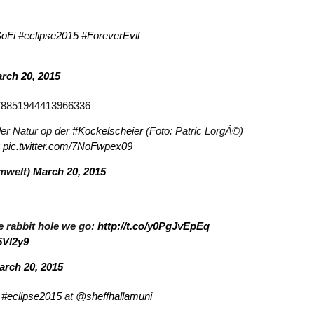
oFi
#eclipse2015
#ForeverEvil
rch 20, 2015
/578851944413966336
er Natur op der
#Kockelscheier
(Foto: Patric LorgÃ©)
pic.twitter.com/7NoFwpex09
mwelt)
March 20, 2015
e rabbit hole we go:
http://t.co/y0PgJvEpEq
5Vl2y9
arch 20, 2015
g
#eclipse2015
at
@sheffhallamuni