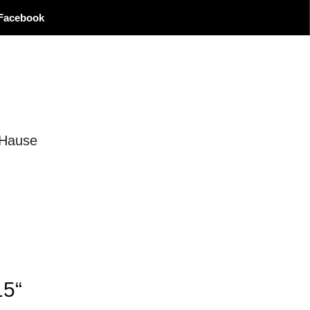
Facebook
 Hause
15“