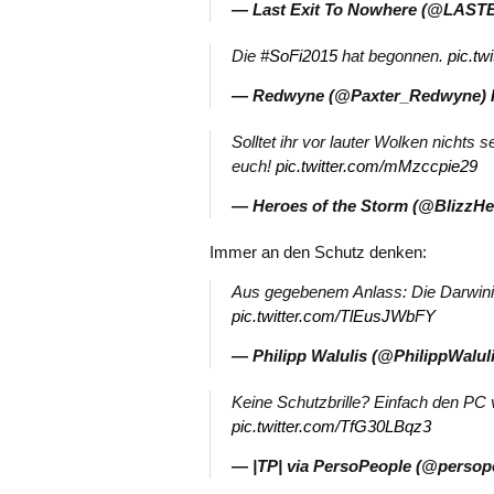
— Last Exit To Nowhere (@LASTE
Die
#SoFi2015
hat begonnen.
pic.tw
— Redwyne (@Paxter_Redwyne)
Solltet ihr vor lauter Wolken nichts 
euch!
pic.twitter.com/mMzccpie29
— Heroes of the Storm (@BlizzH
Immer an den Schutz denken:
Aus gegebenem Anlass: Die Darwin
pic.twitter.com/TlEusJWbFY
— Philipp Walulis (@PhilippWalul
Keine Schutzbrille? Einfach den PC 
pic.twitter.com/TfG30LBqz3
— |TP| via PersoPeople (@persop