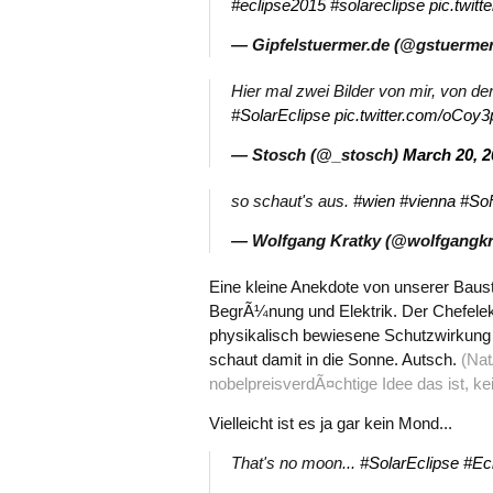
#eclipse2015
#solareclipse
pic.twi
— Gipfelstuermer.de (@gstuerme
Hier mal zwei Bilder von mir, von d
#SolarEclipse
pic.twitter.com/oCoy
— Stosch (@_stosch)
March 20, 2
so schaut's aus.
#wien
#vienna
#So
— Wolfgang Kratky (@wolfgangkr
Eine kleine Anekdote von unserer Baust
BegrÃ¼nung und Elektrik. Der Chefelektr
physikalisch bewiesene Schutzwirkung (
schaut damit in die Sonne. Autsch.
(Nat
nobelpreisverdÃ¤chtige Idee das ist, ke
Vielleicht ist es ja gar kein Mond...
That's no moon...
#SolarEclipse
#Ec