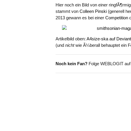
Hier noch ein Bild von einer ringfÃ¶rmi
stammt von
Colleen Pinski
(generell he
2013 gewann es bei einer
Competition
d
Artikelbild oben:
A4size-ska auf Deviant
(und
nicht
wie Ã¼berall behauptet ein F
Noch kein Fan?
Folge WEBLOGIT au