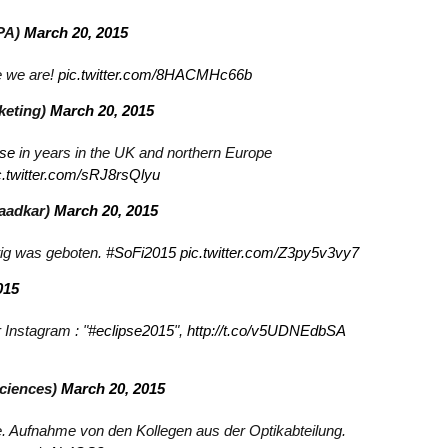
PA)
March 20, 2015
 we are!
pic.twitter.com/8HACMHc66b
keting)
March 20, 2015
pse
in years in the UK and northern Europe
c.twitter.com/sRJ8rsQlyu
aadkar)
March 20, 2015
htig was geboten.
#SoFi2015
pic.twitter.com/Z3py5v3vy7
015
Instagram : "
#eclipse2015
",
http://t.co/v5UDNEdbSA
ciences)
March 20, 2015
 Aufnahme von den Kollegen aus der Optikabteilung.