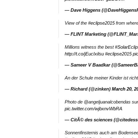
— Dave Higgens (@DaveHiggens
View of the
#eclipse2015
from where
— FLINT Marketing (@FLINT_Mar
Millions witness the best
#SolarEcli
http://t.co/jEucIxilsu
#eclipse2015
pi
— Sameer V Baadkar (@SameerB
An der Schule meiner Kinder ist ric
— Richard (@zinken)
March 20, 2
Photo de @angeljuanalcobendas sur 
pic.twitter.com/wjbxnvWbRA
— CitÃ© des sciences (@citedess
Sonnenfinsternis auch am Bodensee.