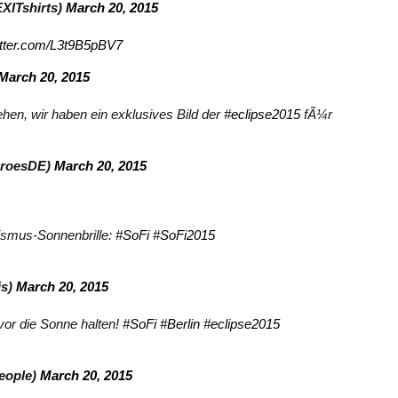
XITshirts)
March 20, 2015
itter.com/L3t9B5pBV7
March 20, 2015
sehen, wir haben ein exklusives Bild der
#eclipse2015
fÃ¼r
eroesDE)
March 20, 2015
ismus-Sonnenbrille:
#SoFi
#SoFi2015
is)
March 20, 2015
vor die Sonne halten!
#SoFi
#Berlin
#eclipse2015
eople)
March 20, 2015