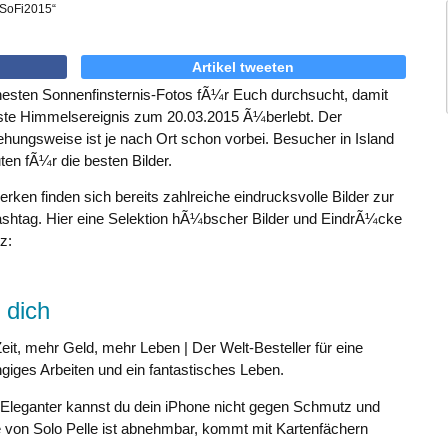
Artikel tweeten
sten Sonnenfinsternis-Fotos fÃ¼r Euch durchsucht, damit
te Himmelsereignis zum 20.03.2015 Ã¼berlebt. Der
ehungsweise ist je nach Ort schon vorbei. Besucher in Island
ten fÃ¼r die besten Bilder.
rken finden sich bereits zahlreiche eindrucksvolle Bilder zur
ashtag. Hier eine Selektion hÃ¼bscher Bilder und EindrÃ¼cke
z:
 dich
eit, mehr Geld, mehr Leben | Der Welt-Besteller für eine
giges Arbeiten und ein fantastisches Leben.
 Eleganter kannst du dein iPhone nicht gegen Schmutz und
 von Solo Pelle ist abnehmbar, kommt mit Kartenfächern