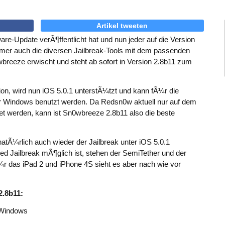
Artikel tweeten
e-Update verÃ¶ffentlicht hat und nun jeder auf die Version
mmer auch die diversen Jailbreak-Tools mit dem passenden
breeze erwischt und steht ab sofort in Version 2.8b11 zum
on, wird nun iOS 5.0.1 unterstÃ¼tzt und kann fÃ¼r die
er Windows benutzt werden. Da Redsn0w aktuell nur auf dem
 werden, kann ist Sn0wbreeze 2.8b11 also die beste
 natÃ¼rlich auch wieder der Jailbreak unter iOS 5.0.1
red Jailbreak mÃ¶glich ist, stehen der SemiTether und der
¼r das iPad 2 und iPhone 4S sieht es aber nach wie vor
2.8b11:
 Windows