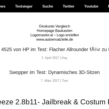
ews
Testsieger
Suche
Twitter
Youtube
Girokonto Vergleich
Homepage Baukasten
Logomaster.ai – Logo erstellen
www.autoersatzteile.de
4525 von HP im Test: Flacher Allrounder fÃ¼r zu
2. April 2017 |
Kay
Swopper im Test: Dynamisches 3D-Sitzen
7. März 2017 |
Tom
ze 2.8b11- Jailbreak & Costum 