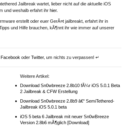
ethered Jailbreak wartet, lieber nicht auf die aktuelle iOS
um und weshalb erfahrt ihr
hier
.
are erstellt oder euer GerÃ¤t jailbreakt, erfahrt ihr in
e Tipps und Hilfe brauchen, kÃ¶nnt ihr wie immer auf unserer
f
Facebook
oder
Twitter
, um nichts zu verpassen! ↵
Weitere Artikel:
Download Sn0wbreeze 2.8b10 fÃ¼r iOS 5.0.1 Beta
2 Jailbreak & CFW Erstellung
Download Sn0wbreeze 2.8b9 â€“ SemiTethered-
Jailbreak iOS 5.0.1 beta
iOS 5 beta 6 Jailbreak mit neuer Sn0wBreeze
Version 2.8b6 mÃ¶glich [Download]