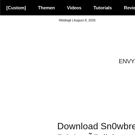
[Custom]
Themen
Videos
Tutorials
Revi
Weblogit | August 8, 2026
ENVY 
8.9
Download Sn0wbree
Empfehlung