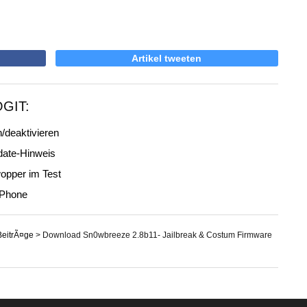
Artikel tweeten
OGIT:
/deaktivieren
date-Hinweis
opper im Test
iPhone
BeitrÃ¤ge
>
Download Sn0wbreeze 2.8b11- Jailbreak & Costum Firmware