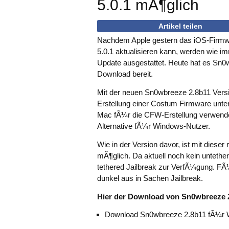
5.0.1 mÃ¶glich
Artikel teilen
Nachdem Apple gestern das iOS-Firmwar
5.0.1 aktualisieren kann, werden wie i
Update ausgestattet. Heute hat es Sn0w
Download bereit.
Mit der neuen Sn0wbreeze 2.8b11 Versi
Erstellung einer Costum Firmware unt
Mac fÃ¼r die CFW-Erstellung verwendet
Alternative fÃ¼r Windows-Nutzer.
Wie in der Version davor, ist mit dieser
mÃ¶glich. Da aktuell noch kein untethe
tethered Jailbreak zur VerfÃ¼gung. FÃ
dunkel aus in Sachen Jailbreak.
Hier der Download von Sn0wbreeze 
Download Sn0wbreeze 2.8b11 fÃ¼r