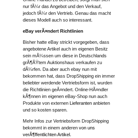
nur fÃ¼r das Angebot und den Verkauf,
jedoch fÃ¼r den Vertrieb. Genau das macht
dieses Modell auch so interessant.
eBay verÃ¤ndert Richtlinien
Bisher hatte eBay strickt vorgegeben, dass
angebotene Artikel auch im eigenen Besitz
sein mÃ¼ssen um diese in Deutschlands
grÃ¶ÃŸtem Auktionshaus verkaufen zu
dÃ¼rfen. Da aber auch ebay nun mit
bekommen hat, dass DropShipping ein immer
beliebter werdende Vertriebsform ist, wurden
die Richtlinien geÃ¤ndert. Online-HÃ¤ndler
kÃ¶nnen im eigenen eBay-Shop nun auch
Produkte von externen
Lieferanten
anbieten
und so kosten sparen.
Mehr Infos zur Vertriebsform DropShipping
bekommt in einem anderen
von uns
verÃ¶ffentlichten Artikel
.