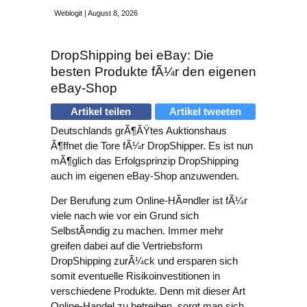
Weblogit | August 8, 2026
DropShipping bei eBay: Die
besten Produkte fÃ¼r den eigenen
eBay-Shop
Artikel teilen
Artikel tweeten
Deutschlands grÃ¶ÃŸtes Auktionshaus
Ã¶ffnet die Tore fÃ¼r DropShipper. Es ist nun
mÃ¶glich das Erfolgsprinzip DropShipping
auch im eigenen eBay-Shop anzuwenden.
Der Berufung zum Online-HÃ¤ndler ist fÃ¼r
viele nach wie vor ein Grund sich
SelbstÃ¤ndig zu machen. Immer mehr
greifen dabei auf die Vertriebsform
DropShipping zurÃ¼ck und ersparen sich
somit eventuelle Risikoinvestitionen in
verschiedene Produkte. Denn mit dieser Art
Online-Handel zu betreiben, sorgt man sich