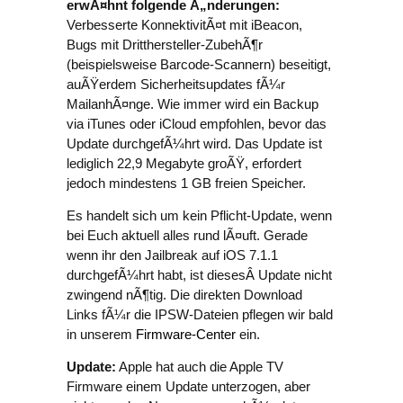
erwÃ¤hnt folgende Ã„nderungen:
Verbesserte KonnektivitÃ¤t mit iBeacon,
Bugs mit Dritthersteller-ZubehÃ¶r
(beispielsweise Barcode-Scannern) beseitigt,
auÃŸerdem Sicherheitsupdates fÃ¼r
MailanhÃ¤nge. Wie immer wird ein Backup
via iTunes oder iCloud empfohlen, bevor das
Update durchgefÃ¼hrt wird. Das Update ist
lediglich 22,9 Megabyte groÃŸ, erfordert
jedoch mindestens 1 GB freien Speicher.
Es handelt sich um kein Pflicht-Update, wenn
bei Euch aktuell alles rund lÃ¤uft. Gerade
wenn ihr den Jailbreak auf iOS 7.1.1
durchgefÃ¼hrt habt, ist diesesÂ Update nicht
zwingend nÃ¶tig. Die direkten Download
Links fÃ¼r die IPSW-Dateien pflegen wir bald
in unserem
Firmware-Center
ein.
Update:
Apple hat auch die Apple TV
Firmware einem Update unterzogen, aber