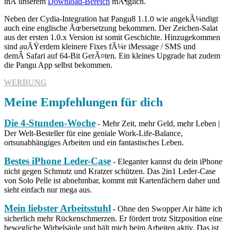
inÂ unserem
Download-Bereich
mÃ¶glich.
Neben der Cydia-Integration hat Pangu8 1.1.0 wie angekÃ¼ndigt
auch eine englische Ãœbersetzung bekommen. Der Zeichen-Salat
aus der ersten 1.0.x Version ist somit Geschichte. Hinzugekommen
sind auÃŸerdem kleinere Fixes fÃ¼r iMessage / SMS und
demÂ Safari auf 64-Bit GerÃ¤ten. Ein kleines Upgrade hat zudem
die Pangu App selbst bekommen.
WERBUNG
Meine Empfehlungen für dich
Die 4-Stunden-Woche
- Mehr Zeit, mehr Geld, mehr Leben |
Der Welt-Besteller für eine geniale Work-Life-Balance,
ortsunabhängiges Arbeiten und ein fantastisches Leben.
Bestes iPhone Leder-Case
- Eleganter kannst du dein iPhone
nicht gegen Schmutz und Kratzer schützen. Das 2in1 Leder-Case
von Solo Pelle ist abnehmbar, kommt mit Kartenfächern daher und
sieht einfach nur mega aus.
Mein liebster Arbeitsstuhl
- Ohne den Swopper Air hätte ich
sicherlich mehr Rückenschmerzen. Er fördert trotz Sitzposition eine
bewegliche Wirbelsäule und hält mich beim Arbeiten aktiv. Das ist