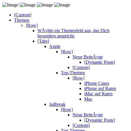
[Custom]
Themen
[Row]
WÃ¤hle ein Themenfeld aus, das Dich
besonders anspricht:
[Tabs]
Apple
[Row]
Neue BeitrÃ¤ge
[Dynamic Posts]
[Custom]
Top-Themen
[Row]
iPhone Cases
iPhone auf Raten
iMac auf Raten
Mac
Jailbreak
[Row]
Neue BeitrÃ¤ge
[Dynamic Posts]
[Custom]
Top-Themen