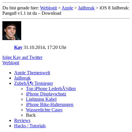
Du bist gerade hier:
Weblogit
>
Apple
>
Jailbreak
>
iOS 8 Jailbreak:
Pangu8 v1.1 ist da – Download
Kay
31.10.2014, 17:20 Uhr
folge Kay auf Twitter
Weblogit
Apple Themenwelt
Jailbreak
ZubehÃ¶r Testsieger
Top iPhone LederhÃ¼llen
iPhone Displayschutz
Lightning Kabel
iPhone Bike-Halterungen
Wasserdichte Cases
Back
Reviews
Hacks / Tutorials