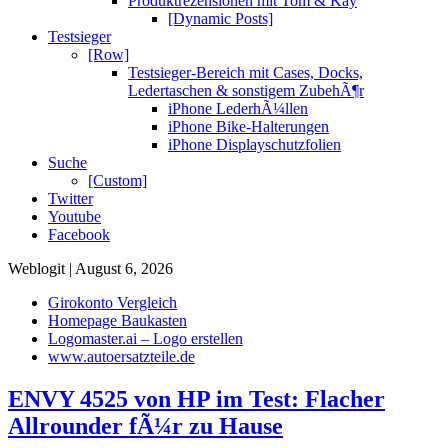
Produktrezensionen mit Tom & Kay
[Dynamic Posts]
Testsieger
[Row]
Testsieger-Bereich mit Cases, Docks,
Ledertaschen & sonstigem ZubehÃ¶r
iPhone LederhÃ¼llen
iPhone Bike-Halterungen
iPhone Displayschutzfolien
Suche
[Custom]
Twitter
Youtube
Facebook
Weblogit | August 6, 2026
Girokonto Vergleich
Homepage Baukasten
Logomaster.ai – Logo erstellen
www.autoersatzteile.de
ENVY 4525 von HP im Test: Flacher
Allrounder fÃ¼r zu Hause