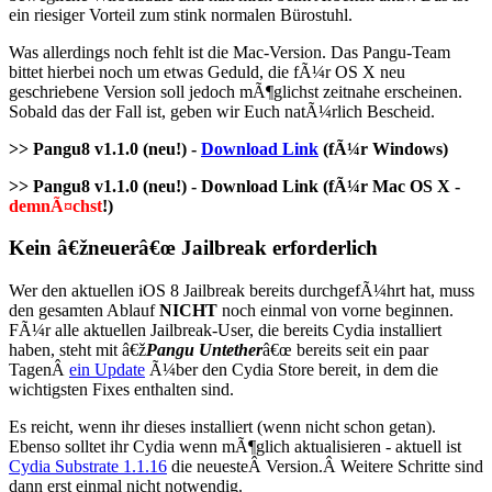
ein riesiger Vorteil zum stink normalen Bürostuhl.
Was allerdings noch fehlt ist die Mac-Version. Das Pangu-Team
bittet hierbei noch um etwas Geduld, die fÃ¼r OS X neu
geschriebene Version soll jedoch mÃ¶glichst zeitnahe erscheinen.
Sobald das der Fall ist, geben wir Euch natÃ¼rlich Bescheid.
>> Pangu8 v1.1.0 (neu!) -
Download Link
(fÃ¼r Windows)
>> Pangu8 v1.1.0 (neu!) - Download Link (fÃ¼r Mac OS X -
demnÃ¤chst
!)
Kein â€žneuerâ€œ Jailbreak erforderlich
Wer den aktuellen iOS 8 Jailbreak bereits durchgefÃ¼hrt hat, muss
den gesamten Ablauf
NICHT
noch einmal von vorne beginnen.
FÃ¼r alle aktuellen Jailbreak-User, die bereits Cydia installiert
haben, steht mit â€ž
Pangu Untether
â€œ bereits seit ein paar
TagenÂ
ein Update
Ã¼ber den Cydia Store bereit, in dem die
wichtigsten Fixes enthalten sind.
Es reicht, wenn ihr dieses installiert (wenn nicht schon getan).
Ebenso solltet ihr Cydia wenn mÃ¶glich aktualisieren - aktuell ist
Cydia Substrate 1.1.16
die neuesteÂ Version.Â Weitere Schritte sind
dann erst einmal nicht notwendig.