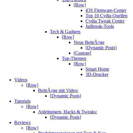
[Row]
iOS Firmware-Center
Top 10 Cydia Quellen
Cydia Tweak Center
Jailbreak-Tools
Tech & Gadgets
[Row]
Neue BeitrÃ¤ge
[Dynamic Posts]
[Custom]
Top-Themen
[Row]
Smart Home
3D-Drucker
Videos
[Row]
BeitrÃ¤ge mit Video:
[Dynamic Posts]
Tutorials
[Row]
Anleitungen, Hacks & Tweaks:
[Dynamic Posts]
Reviews
[Row]