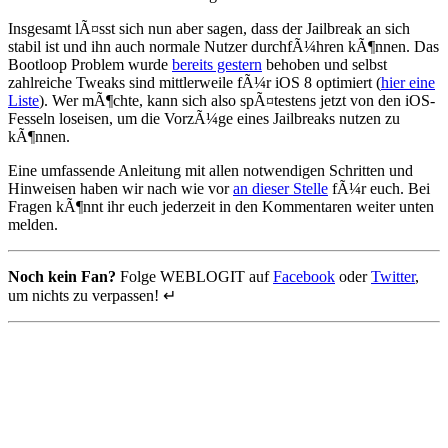
Insgesamt lÃ¤sst sich nun aber sagen, dass der Jailbreak an sich
stabil ist und ihn auch normale Nutzer durchfÃ¼hren kÃ¶nnen. Das
Bootloop Problem wurde
bereits gestern
behoben und selbst
zahlreiche Tweaks sind mittlerweile fÃ¼r iOS 8 optimiert (
hier eine
Liste
). Wer mÃ¶chte, kann sich also spÃ¤testens jetzt von den iOS-
Fesseln loseisen, um die VorzÃ¼ge eines Jailbreaks nutzen zu
kÃ¶nnen.
Eine umfassende Anleitung mit allen notwendigen Schritten und
Hinweisen haben wir nach wie vor
an dieser Stelle
fÃ¼r euch. Bei
Fragen kÃ¶nnt ihr euch jederzeit in den Kommentaren weiter unten
melden.
Noch kein Fan?
Folge WEBLOGIT auf
Facebook
oder
Twitter
,
um nichts zu verpassen! ↵