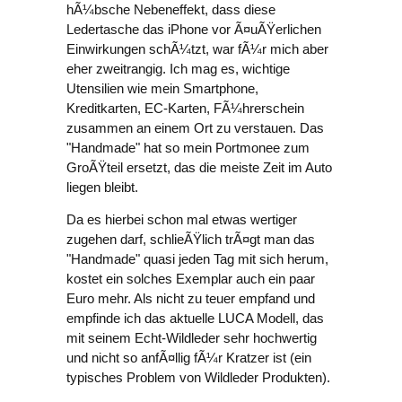
hÃ¼bsche Nebeneffekt, dass diese
Ledertasche das iPhone vor Ã¤uÃŸerlichen
Einwirkungen schÃ¼tzt, war fÃ¼r mich aber
eher zweitrangig. Ich mag es, wichtige
Utensilien wie mein Smartphone,
Kreditkarten, EC-Karten, FÃ¼hrerschein
zusammen an einem Ort zu verstauen. Das
"Handmade" hat so mein Portmonee zum
GroÃŸteil ersetzt, das die meiste Zeit im Auto
liegen bleibt.
Da es hierbei schon mal etwas wertiger
zugehen darf, schlieÃŸlich trÃ¤gt man das
"Handmade" quasi jeden Tag mit sich herum,
kostet ein solches Exemplar auch ein paar
Euro mehr. Als nicht zu teuer empfand und
empfinde ich das aktuelle LUCA Modell, das
mit seinem Echt-Wildleder sehr hochwertig
und nicht so anfÃ¤llig fÃ¼r Kratzer ist (ein
typisches Problem von Wildleder Produkten).