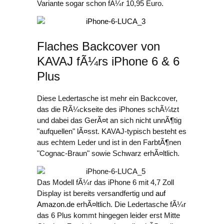
Variante sogar schon fÃ¼r 10,95 Euro.
Flaches Backcover von
KAVAJ fÃ¼rs iPhone 6 & 6
Plus
Diese Ledertasche ist mehr ein Backcover,
das die RÃ¼ckseite des iPhones schÃ¼tzt
und dabei das GerÃ¤t an sich nicht unnÃ¶tig
"aufquellen" lÃ¤sst. KAVAJ-typisch besteht es
aus echtem Leder und ist in den FarbtÃ¶nen
"Cognac-Braun" sowie Schwarz erhÃ¤ltlich.
Das Modell fÃ¼r das iPhone 6 mit 4,7 Zoll
Display ist bereits versandfertig und
auf
Amazon.de
erhÃ¤ltlich. Die Ledertasche fÃ¼r
das 6 Plus kommt hingegen leider erst Mitte