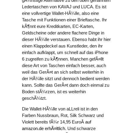
gÃ¼nstige Alternative zu den oben genannten
Ledertaschen von KAVAJ und LUCA. Es ist
eine vollvertige Wallet-HÃ¼lle, also eine
Tasche mit Funktionen einer Brieftasche. Ihr
kÃ¶nnt eure Kreditkarten, EC-Karten,
Geldscheine oder andere flachere Dinge in
dieser HÃ¼lle verstauen. Ebenso habt ihr hier
einen Klappdeckel aus Kunstleder, den ihr
einfach aufklappt, um schnell auf das iPhone
6 zugreifen zu kÃ¶nnen. Manchen gefÃ¤llt
diese Art von Taschen einfach besser, auch
weil das GerÃ¤t an sich selbst weiterhin in
der HÃ¼lle sitzt und dennoch bedient werden
kann. Sollte das GerÃ¤t dann doch einmal zu
Boden stÃ¼rzen, ist es weiterhin
geschÃ¼tzt.
Die Wallet-HÃ¼lle von aLLreli ist in den
Farben Nussbraun, Rot, Silk Schwarz und
Violett bereits fÃ¼r 14,95 EuroÂ
auf
amazon.de erhÃ¤ltlich
. Und schwarze