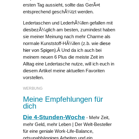
ersten Tag aussieht, sollte das GerÃ¤t
entsprechend geschÃ¼tzt werden.
Ledertaschen und LederhÃ¼llen gefallen mit
diesbezÃ¼glich am besten, zumindest haben
sie meiner Meinung nach mehr Charme als
normale Kunststoff-HÃ¼llen (z.b. wie
diese
hier von Spigen
).Â Und da ich auch bei
meinem neuen 6 Plus die meiste Zeit im
Alltag eine Ledertasche nutze, will ich euch in
diesem Artikel meine aktuellen Favoriten
vorstellen.
WERBUNG
Meine Empfehlungen für
dich
Die 4-Stunden-Woche
- Mehr Zeit,
mehr Geld, mehr Leben | Der Welt-Besteller
für eine geniale Work-Life-Balance,
ortsunabhängiges Arbeiten und ein