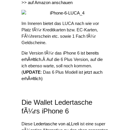
>>
auf Amazon anschauen
Im Inneren bietet das LUCA nach wie vor
Platz fÃ¼r Kreditkarten bzw. EC-Karten,
FÃ¼hrerschein etc. sowie 1 Fach fÃ¼r
Geldscheine.
Die Version fÃ¼r das iPhone 6
ist bereits
erhÃ¤ltlich
.Â Auf die 6 Plus Version, auf die
ich ebenso warte, soll noch kommen.
(
UPDATE
: Das 6 Plus Modell
ist jetzt auch
erhÃ¤ltlich
)
Die Wallet Ledertasche
fÃ¼rs iPhone 6
Diese
Ledertasche von aLLreli
ist eine super