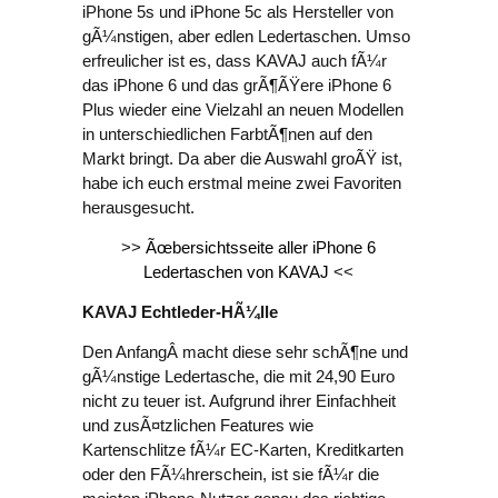
iPhone 5s und iPhone 5c als Hersteller von
gÃ¼nstigen, aber edlen Ledertaschen. Umso
erfreulicher ist es, dass KAVAJ auch fÃ¼r
das iPhone 6 und das grÃ¶ÃŸere iPhone 6
Plus wieder eine Vielzahl an neuen Modellen
in unterschiedlichen FarbtÃ¶nen auf den
Markt bringt. Da aber die Auswahl groÃŸ ist,
habe ich euch erstmal meine zwei Favoriten
herausgesucht.
>>
Ãœbersichtsseite aller iPhone 6
Ledertaschen von KAVAJ
<<
KAVAJ Echtleder-HÃ¼lle
Den AnfangÂ macht diese sehr schÃ¶ne und
gÃ¼nstige Ledertasche, die mit 24,90 Euro
nicht zu teuer ist. Aufgrund ihrer Einfachheit
und zusÃ¤tzlichen Features wie
Kartenschlitze fÃ¼r EC-Karten, Kreditkarten
oder den FÃ¼hrerschein, ist sie fÃ¼r die