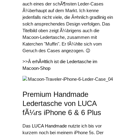
auch eines der schÃ¶nsten Leder-Cases
Ã¼berhaupt auf dem Markt. Ich kenne
jedenfalls nicht viele, die Ã¤hnlich gradlinig ein
solch ansprechendes Design verfolgen. Das
Titelbild oben zeigt Ã¼brigens auch die
Macoon-Ledertasche, zusammen mit
Katerchen "Muffin". Er fÃ¼hlte sich vom
Geruch des Cases angezogen. 😉
>>Â
erhÃ¤ltlich ist die Ledertasche im
Macoon-Shop
Premium Handmade
Ledertasche von LUCA
fÃ¼rs iPhone 6 & 6 Plus
Das
LUCA Handmade
nutzte ich bis vor
kurzem noch bei meinem iPhone 5s. Der