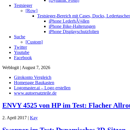
[Dynamic Posts]
Testsieger
[Row]
Testsieger-Bereich mit Cases, Docks, Ledertasch
iPhone LederhÃ¼llen
iPhone Bike-Halterungen
iPhone Displayschutzfolien
Suche
[Custom]
Twitter
Youtube
Facebook
Weblogit | August 7, 2026
Girokonto Vergleich
Homepage Baukasten
Logomaster.ai – Logo erstellen
www.autoersatzteile.de
ENVY 4525 von HP im Test: Flacher Allr
2. April 2017 |
Kay
Swopper im Test: Dynamisches 3D-Sitzen