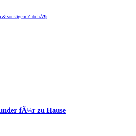
en & sonstigem ZubehÃ¶r
ounder fÃ¼r zu Hause