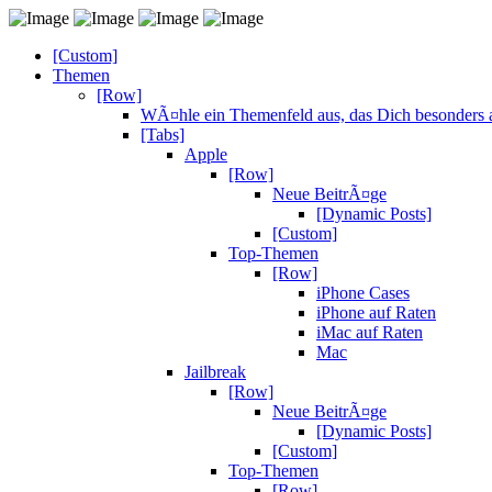
[Custom]
Themen
[Row]
WÃ¤hle ein Themenfeld aus, das Dich besonders a
[Tabs]
Apple
[Row]
Neue BeitrÃ¤ge
[Dynamic Posts]
[Custom]
Top-Themen
[Row]
iPhone Cases
iPhone auf Raten
iMac auf Raten
Mac
Jailbreak
[Row]
Neue BeitrÃ¤ge
[Dynamic Posts]
[Custom]
Top-Themen
[Row]