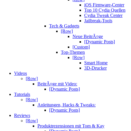
iOS Firmware-Center
Top 10 Cydia Quellen
Cydia Tweak Center
Jailbreak-Tools
Tech & Gadgets
[Row]
Neue BeitrÃ¤ge
[Dynamic Posts]
[Custom]
Top-Themen
[Row]
Smart Home
3D-Drucker
Videos
[Row]
BeitrÃ¤ge mit Video:
[Dynamic Posts]
Tutorials
[Row]
Anleitungen, Hacks & Tweaks:
[Dynamic Posts]
Reviews
[Row]
Produktrezensionen mit Tom & Kay