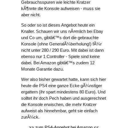
Gebrauchsspuren wie leichte Kratzer
kÃ¶nnte die Konsole aufweisen - muss sie
aber nicht.
So oder so ist dieses Angebot heute ein
Knaller. Schauen wir uns nÃ¤mlich bei Ebay
und Co um, gibtâ€™s dort die gebrauchte
Konsole (ohne GeneralÃ¼berholung!) fÃ¼r
nicht unter 280 / 290 Euro. Mit dabei ist dann
ebenso nur 1 Controller - Spiele sind keine
dabei. Bei Amazon gibtâ€™s zudem 12
Monate Garantie dazu.
Wer also bisher gewartet hatte, kann sich hier
heute die PS4 eine ganze Ecke gÃ¼nstiger
ergattern (ihr spart mindestens 80 Euro). Und
solltet ihr doch Pech haben und ausgerechnet
die Konsole erwischen, die mehr Kratzer
aufweist als hinnehmbar, geht sie einfach
zurÃ¼ck.
>>
zum PS4-Angebot bei Amazon
<<