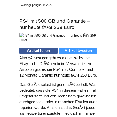
Weblogit | August 9, 2026
PS4 mit 500 GB und Garantie –
nur heute fÃ¼r 259 Euro!
Artikel teilen
Artikel tweeten
Also gÃ¼nstiger geht es aktuell selbst bei
Ebay nicht. DrÃ¼ben beim Versandriesen
Amazon gibt es die PS4 inkl. Controller und
12 Monate Garantie
nur heute fÃ¼r 259 Euro
.
Das GerÃ¤t selbst ist generalÃ¼berholt. Was
bedeutet, dass die PS4 in diesem Fall einmal
umgetauscht und von Technikern grÃ¼ndlich
durchgecheckt oder in manchen FÃ¤llen auch
repariert wurde. An sich ist das GerÃ¤t jedoch
als neuwertig einzustufen, lediglich minimale