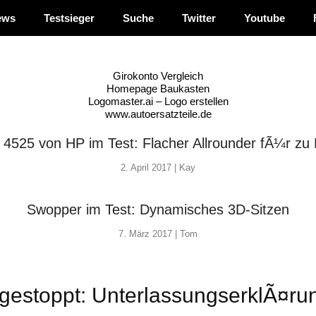
ews
Testsieger
Suche
Twitter
Youtube
Girokonto Vergleich
Homepage Baukasten
Logomaster.ai – Logo erstellen
www.autoersatzteile.de
4525 von HP im Test: Flacher Allrounder fÃ¼r zu
2. April 2017 |
Kay
Swopper im Test: Dynamisches 3D-Sitzen
7. März 2017 |
Tom
t gestoppt: UnterlassungserklÃ¤ru