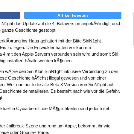
Artikel tweeten
iN1ght das Update auf die 4. Betaversion angekÃ¼ndigt, doch
ie ganze Geschichte gestoppt.
rklÃ¤rung ins Haus geflattert mit der Bitte SiriN1ght
Eis zu legen. Die Entwickler hatten vor kurzem
a 4 mit den Apple-Servern verbunden sein wird und somit Siri
ig installiert hÃ¤tte werden kÃ¶nnen.
n wÃ¤re den Siri Klon SiriN1ght inklusive Verbindung zu den
iese Geschichte hÃ¶chst illegal gewesen und von einer
n. Wer nun noch die alte Beta 3 Version von SiriN1ght auf
e Geschichte deinstallieren. Es besteht nach wie vor die Gefahr,
t.
ktuell in Cydia bereit, die MÃ¶glichkeiten sind jedoch sehr
der Jailbreak-Szene und rund um Apple, bekommt ihr wie
page
oder Google+ Page.