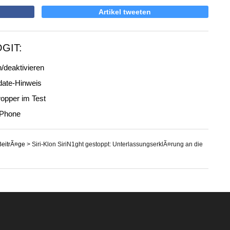
Artikel tweeten
OGIT:
/deaktivieren
date-Hinweis
opper im Test
iPhone
BeitrÃ¤ge
>
Siri-Klon SiriN1ght gestoppt: UnterlassungserklÃ¤rung an die