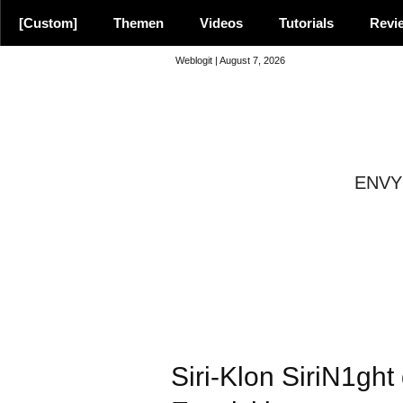
[Custom]
Themen
Videos
Tutorials
Revi
Weblogit | August 7, 2026
ENVY 
8.9
Siri-Klon SiriN1gh
Empfehlung