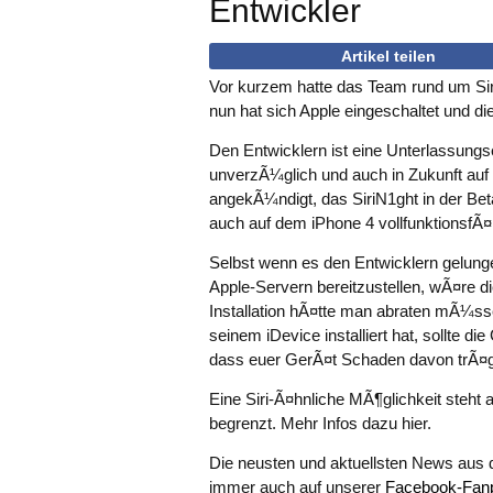
Entwickler
Artikel teilen
Vor kurzem hatte das Team rund um Sir
nun hat sich Apple eingeschaltet und d
Den Entwicklern ist eine Unterlassungse
unverzÃ¼glich und auch in Zukunft auf 
angekÃ¼ndigt, das SiriN1ght in der Bet
auch auf dem iPhone 4 vollfunktionsfÃ¤h
Selbst wenn es den Entwicklern gelunge
Apple-Servern bereitzustellen, wÃ¤re d
Installation hÃ¤tte man abraten mÃ¼sse
seinem iDevice installiert hat, sollte di
dass euer GerÃ¤t Schaden davon trÃ¤g
Eine Siri-Ã¤hnliche MÃ¶glichkeit steht a
begrenzt. Mehr Infos dazu hier.
Die neusten und aktuellsten News aus 
immer auch auf unserer
Facebook-Fan