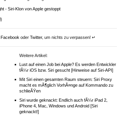
l)
f
Facebook
oder
Twitter
, um nichts zu verpassen! ↵
Weitere Artikel:
Lust auf einen Job bei Apple? Es werden Entwickler
fÃ¼r iOS bzw. Siri gesucht [Hinweise auf Siri-API]
Mit Siri einen gesamten Raum steuern: Siri Proxy
macht es mÃ¶glich VorhÃ¤nge auf Kommando zu
schlieÃŸen
Siri wurde geknackt: Endlich auch fÃ¼r iPad 2,
iPhone 4, Mac, Windows und Android [Siri
geknackt!]