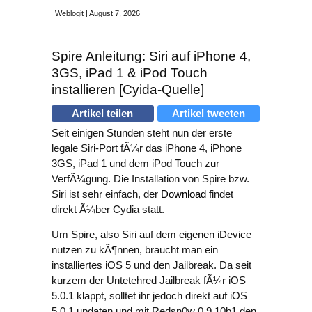
Weblogit | August 7, 2026
Spire Anleitung: Siri auf iPhone 4,
3GS, iPad 1 & iPod Touch
installieren [Cyida-Quelle]
Artikel teilen
Artikel tweeten
Seit einigen Stunden steht nun der erste
legale Siri-Port fÃ¼r das iPhone 4, iPhone
3GS, iPad 1 und dem iPod Touch zur
VerfÃ¼gung. Die Installation von Spire bzw.
Siri ist sehr einfach, der
Download
findet
direkt Ã¼ber Cydia statt.
Um Spire, also Siri auf dem eigenen iDevice
nutzen zu kÃ¶nnen, braucht man ein
installiertes iOS 5 und den Jailbreak. Da seit
kurzem der Untetehred Jailbreak fÃ¼r iOS
5.0.1 klappt, solltet ihr jedoch direkt auf iOS
5.0.1 updaten und mit Redsn0w 0.9.10b1 den