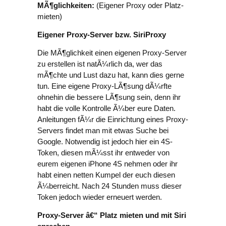
MÃ¶glichkeiten:
(Eigener Proxy oder Platz-
mieten)
Eigener Proxy-Server bzw. SiriProxy
Die MÃ¶glichkeit einen eigenen Proxy-Server
zu erstellen ist natÃ¼rlich da, wer das
mÃ¶chte und Lust dazu hat, kann dies gerne
tun. Eine eigene Proxy-LÃ¶sung dÃ¼rfte
ohnehin die bessere LÃ¶sung sein, denn ihr
habt die volle Kontrolle Ã¼ber eure Daten.
Anleitungen fÃ¼r die Einrichtung eines Proxy-
Servers findet man mit etwas Suche bei
Google. Notwendig ist jedoch hier ein 4S-
Token, diesen mÃ¼sst ihr entweder von
eurem eigenen iPhone 4S nehmen oder ihr
habt einen netten Kumpel der euch diesen
Ã¼berreicht. Nach 24 Stunden muss dieser
Token jedoch wieder erneuert werden.
Proxy-Server â€“ Platz mieten und mit Siri