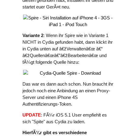
diesen gefunden habt, installiert ihr diesen und
startet euer GerÃ¤t neu.
Variante 2
: Wenn ihr Spire wie in Variante 1
NICHT in Cydia gefunden habt, dann klickt ihr
in Cydia unten auf â€žVerwaltenâ€œ â€“
â€žQuellenâ€œâ€”â€žBearbeitenâ€œ und
fÃ¼gt folgende Quelle hinzu:
Das war es dann auch schon. Nun braucht ihr
jedoch noch eine Anbindung an einen Proxy-
Server und einen iPhone 4S
Authentifizierungs-Token.
UPDATE
: FÃ¼r iOS 5.1 User empfiehlt es
sich "Spite" aus Cydia zu laden.
HierfÃ¼r gibt es verschiedene