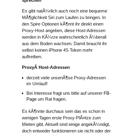
sprechen
Es gibt natÃ¼rlich auch noch eine bequeme
MÃ¶glichkeit Siri zum Laufen zu bringen. In
den Spire Optionen kÃ¶nnt ihr direkt einen
Proxy-Host angeben, diese Host-Adressen
werden in KÃ¼rze wahrscheinlich Ã¼berall
aus dem Boden wachsen. Damit braucht ihr
selbst keinen iPhone 4S Token mehr
auftreiben.
ProxyÂ Host-Adressen
derzeit viele unseriÃ¶se Proxy-Adressen
im Umlauf!
Bei Interesse fragt uns bitte auf unserer
FB-
Page
um Rat fragen.
Es kÃ¶nnte durchaus sein das es schon in
wenigen Tagen erste Proxy-PlÃ¤tze zum
Mieten gibt. Aktuell sind einige angekÃ¼ndigt,
doch entweder funktionieren sie nicht oder der