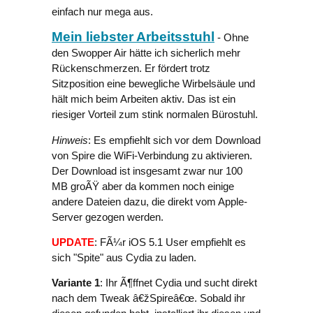
einfach nur mega aus.
Mein liebster Arbeitsstuhl
- Ohne
den Swopper Air hätte ich sicherlich mehr
Rückenschmerzen. Er fördert trotz
Sitzposition eine bewegliche Wirbelsäule und
hält mich beim Arbeiten aktiv. Das ist ein
riesiger Vorteil zum stink normalen Bürostuhl.
Hinweis
: Es empfiehlt sich vor dem Download
von Spire die WiFi-Verbindung zu aktivieren.
Der Download ist insgesamt zwar nur 100
MB groÃŸ aber da kommen noch einige
andere Dateien dazu, die direkt vom Apple-
Server gezogen werden.
UPDATE
: FÃ¼r iOS 5.1 User empfiehlt es
sich "Spite" aus Cydia zu laden.
Variante 1
: Ihr Ã¶ffnet Cydia und sucht direkt
nach dem Tweak â€žSpireâ€œ. Sobald ihr