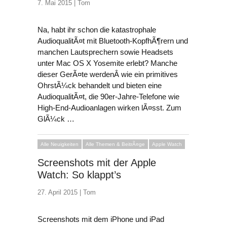
7. Mai 2015 |
Tom
Na, habt ihr schon die katastrophale
AudioqualitÃ¤t mit Bluetooth-KopfhÃ¶rern und
manchen Lautsprechern sowie Headsets
unter Mac OS X Yosemite erlebt? Manche
dieser GerÃ¤te werdenÂ wie ein primitives
OhrstÃ¼ck behandelt und bieten eine
AudioqualitÃ¤t, die 90er-Jahre-Telefone wie
High-End-Audioanlagen wirken lÃ¤sst. Zum
GlÃ¼ck …
Alle Neuigkeiten
Alle Themen & BeitrÃ¤ge
Apple Watch
Screenshots mit der Apple
Watch: So klappt’s
27. April 2015 |
Tom
Screenshots mit dem iPhone und iPad