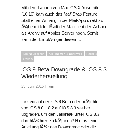
Mit dem Launch von Mac OS X Yosemite
(10.10) kam auch das
Mail Drop
Feature.
Statt einen Anhang in der Mail-App direkt zu
Ã¼bermitteln, lÃ¤dt der Mailclient den Anhang
als Archiv auf Apples Server hoch. Somit
kann der EmpfÃ¤nger diesen …
Alle Neuigkeiten
Alle Themen & BeitrÃ¤ge
Hacks &
Tutorials
iOS 9 Beta Downgrade & iOS 8.3
Wiederherstellung
23. Juni 2015 |
Tom
Ihr seid auf der iOS 9 Beta oder mÃ¶chtet
von iOS 8.0 – 8.2 auf iOS 8.3 sauber
upgraden, um den Jailbreak unter iOS 8.3
durchfÃ¼hren zu kÃ¶nnen? Hier ist eine
Anleitung fÃ¼r das Downgrade oder die