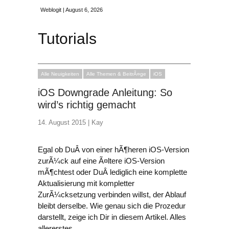
Weblogit | August 6, 2026
Tutorials
Alle Neuigkeiten
Alle Themen & BeitrÃ¤ge
iOS
iOS Downgrade Anleitung: So
wird’s richtig gemacht
14. August 2015 |
Kay
Egal ob DuÂ von einer hÃ¶heren iOS-Version
zurÃ¼ck auf eine Ã¤ltere iOS-Version
mÃ¶chtest oder DuÂ lediglich eine komplette
Aktualisierung mit kompletter
ZurÃ¼cksetzung verbinden willst, der Ablauf
bleibt derselbe. Wie genau sich die Prozedur
darstellt, zeige ich Dir in diesem Artikel. Alles
allererstes …