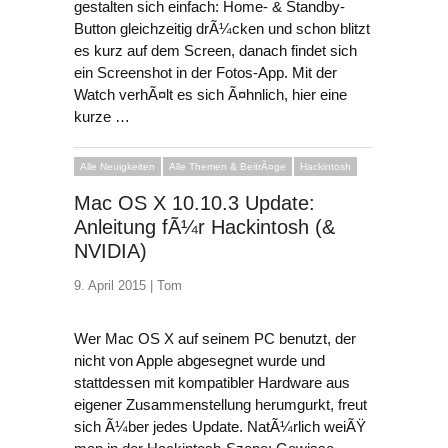
gestalten sich einfach: Home- & Standby-
Button gleichzeitig drÃ¼cken und schon blitzt
es kurz auf dem Screen, danach findet sich
ein Screenshot in der Fotos-App. Mit der
Watch verhÃ¤lt es sich Ã¤hnlich, hier eine
kurze …
Alle Neuigkeiten
Alle Themen & BeitrÃ¤ge
Hackintosh
Mac OS X 10.10.3 Update:
Anleitung fÃ¼r Hackintosh (&
NVIDIA)
9. April 2015 |
Tom
Wer Mac OS X auf seinem PC benutzt, der
nicht von Apple abgesegnet wurde und
stattdessen mit kompatibler Hardware aus
eigener Zusammenstellung herumgurkt, freut
sich Ã¼ber jedes Update. NatÃ¼rlich weiÃŸ