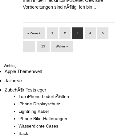
man in der Hackintosh-Szene: Gewisse
Vorbereitungen sind nÃ¶tig. Ich bin …
« Zurück
1
2
3
4
5
…
13
Weiter »
Weblogit
Apple Themenwelt
Jailbreak
ZubehÃ¶r Testsieger
Top iPhone LederhÃ¼llen
iPhone Displayschutz
Lightning Kabel
iPhone Bike-Halterungen
Wasserdichte Cases
Back