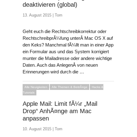
deaktivieren (global)
13. August 2015 |
Tom
Geht euch die Rechtschreibkorrektur oder
RechtschreibprÃ¼fung unterÂ Mac OS X auf
den Keks? Manchmal fÃ¼llt man in einer App
ein Formular aus und das System korrigiert
munter die Mailadresse oder andere wichtige
Daten. Auch das AnlegenÂ von neuen
Erinnerungen wird durch die …
Alle Neuigkeiten
Alle Themen & BeitrÃ¤ge
Hacks &
Tutorials
Apple Mail: Limit fÃ¼r „Mail
Drop“ AnhÃ¤nge am Mac
anpassen
10. August 2015 |
Tom