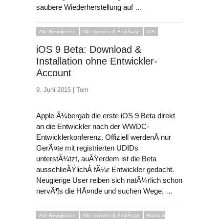
saubere Wiederherstellung auf …
Alle Neuigkeiten
Alle Themen & BeitrÃ¤ge
iOS
iOS 9 Beta: Download &
Installation ohne Entwickler-
Account
9. Juni 2015 |
Tom
Apple Ã¼bergab die erste iOS 9 Beta direkt
an die Entwickler nach der WWDC-
Entwicklerkonferenz. Offiziell werdenÂ nur
GerÃ¤te mit registrierten UDIDs
unterstÃ¼tzt, auÃŸerdem ist die Beta
ausschlieÃŸlichÂ fÃ¼r Entwickler gedacht.
Neugierige User reiben sich natÃ¼rlich schon
nervÃ¶s die HÃ¤nde und suchen Wege, …
Alle Neuigkeiten
Alle Themen & BeitrÃ¤ge
Hacks &