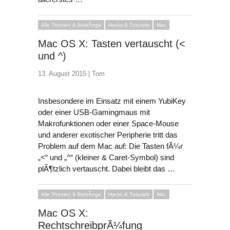
Alle Themen & BeitrÃ¤ge
Hacks & Tutorials
Mac
Mac OS X: Tasten vertauscht (<
und ^)
13. August 2015 |
Tom
Insbesondere im Einsatz mit einem YubiKey
oder einer USB-Gamingmaus mit
Makrofunktionen oder einer Space-Mouse
und anderer exotischer Peripherie tritt das
Problem auf dem Mac auf:
Die Tasten fÃ¼r
„<“ und „^“ (kleiner & Caret-Symbol) sind
plÃ¶tzlich vertauscht.
Dabei bleibt das …
Alle Themen & BeitrÃ¤ge
Hacks & Tutorials
Mac
Mac OS X:
RechtschreibprÃ¼fung