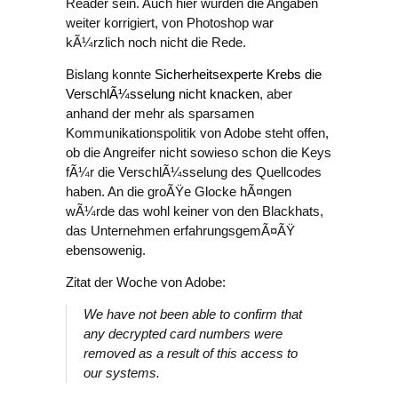
Reader sein. Auch hier wurden die Angaben
weiter korrigiert, von Photoshop war
kÃ¼rzlich noch nicht die Rede.
Bislang konnte
Sicherheitsexperte Krebs die
VerschlÃ¼sselung nicht knacken
, aber
anhand der mehr als sparsamen
Kommunikationspolitik von Adobe steht offen,
ob die Angreifer nicht sowieso schon die Keys
fÃ¼r die VerschlÃ¼sselung des Quellcodes
haben. An die groÃŸe Glocke hÃ¤ngen
wÃ¼rde das wohl keiner von den Blackhats,
das Unternehmen erfahrungsgemÃ¤ÃŸ
ebensowenig.
Zitat der Woche von Adobe:
We have not been able to confirm that
any decrypted card numbers were
removed as a result of this access to
our systems.