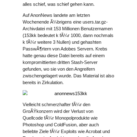
alles schief, was schief gehen kann.
Auf AnonNews landete am letzten
Wochenende Ã¼brigens eine users.tar.gz-
Archivdatei mit 153 Millionen Benutzernamen
(153kk bedeutet k fÃ¼r 1000, dann nochmals
k fÃ¼r weitere 3 Nullen) und gehashten
PasswÃ¶rtern von Adobes Servern. Krebs
hatte genau diese Datei bereits auf einem
kompromittierten dritten Stash-Server
gefunden, wo sie von den Angreifern
zwischengelagert wurde. Das Material ist also
bereits in Zirkulation.
Vielleicht schmerzhafter fÃ¼r den
GroÃŸkonzern wird der Verlust von
Quellcode fÃ¼r Monopolprodukte wie
Photoshop und ColdFusion, aber auch
beliebte Ziele fÃ¼r Exploits wie Acrobat und