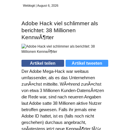
Weblogit | August 6, 2026
Adobe Hack viel schlimmer als
berichtet: 38 Millionen
KennwÃ¶rter
Artikel teilen
Artikel tweeten
Der Adobe Mega-Hack war weitaus
umfassender, als es das Unternehmen
zunÃ¤chst mitteilte. WÃ¤hrend zunÃ¤chst
von etwa 3 Millionen Kunden-DatensÃ¤tzen
die Rede war, sind nach neueren Angaben
laut Adobe satte 38 Millionen aktive Nutzer
betroffen gewesen. Falls ihr jemals eine
Adobe ID hattet, ist es (falls noch nicht
geschehen) durchaus angebracht,
spÃ¤testens jetzt neue KennwÃ¶rter fÃ¼r