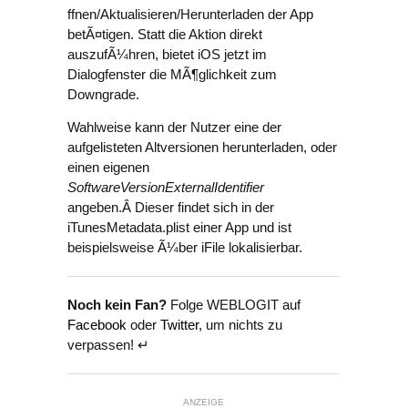
ffnen/Aktualisieren/Herunterladen der App
betÃ¤tigen. Statt die Aktion direkt
auszufÃ¼hren, bietet iOS jetzt im
Dialogfenster die MÃ¶glichkeit zum
Downgrade.
Wahlweise kann der Nutzer eine der
aufgelisteten Altversionen herunterladen, oder
einen eigenen
SoftwareVersionExternalIdentifier
angeben.Â Dieser findet sich in der
iTunesMetadata.plist einer App und ist
beispielsweise Ã¼ber iFile lokalisierbar.
Noch kein Fan?
Folge WEBLOGIT auf
Facebook
oder
Twitter
, um nichts zu
verpassen! ↵
ANZEIGE