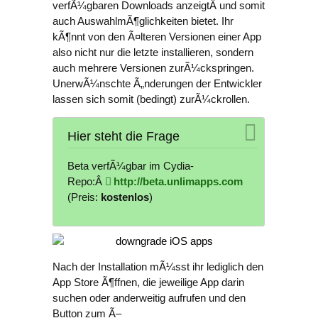
verfÃ¼gbaren Downloads anzeigtÂ und somit
auch AuswahlmÃ¶glichkeiten bietet. Ihr
kÃ¶nnt von den Ã¤lteren Versionen einer App
also nicht nur die letzte installieren, sondern
auch mehrere Versionen zurÃ¼ckspringen.
UnerwÃ¼nschte Ã„nderungen der Entwickler
lassen sich somit (bedingt) zurÃ¼ckrollen.
Hier steht die Frage
Beta verfÃ¼gbar im Cydia-
Repo:Â
http://beta.unlimapps.com
(Preis:
kostenlos
)
Nach der Installation mÃ¼sst ihr lediglich den
App Store Ã¶ffnen, die jeweilige App darin
suchen oder anderweitig aufrufen und den
Button zum Ã–