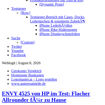
Produktrezensionen mit Tom & Kay
[Dynamic Posts]
Testsieger
[Row]
Testsieger-Bereich mit Cases, Docks,
Ledertaschen & sonstigem ZubehÃ¶r
iPhone LederhÃ¼llen
iPhone Bike-Halterungen
iPhone Displayschutzfolien
Suche
[Custom]
Twitter
Youtube
Facebook
Weblogit | August 8, 2026
Girokonto Vergleich
Homepage Baukasten
Logomaster.ai – Logo erstellen
www.autoersatzteile.de
ENVY 4525 von HP im Test: Flacher
Allrounder fÃ¼r zu Hause