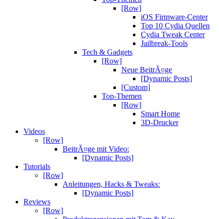
[Row]
iOS Firmware-Center
Top 10 Cydia Quellen
Cydia Tweak Center
Jailbreak-Tools
Tech & Gadgets
[Row]
Neue BeitrÃ¤ge
[Dynamic Posts]
[Custom]
Top-Themen
[Row]
Smart Home
3D-Drucker
Videos
[Row]
BeitrÃ¤ge mit Video:
[Dynamic Posts]
Tutorials
[Row]
Anleitungen, Hacks & Tweaks:
[Dynamic Posts]
Reviews
[Row]