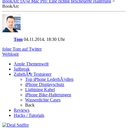
BookArc fÃ¼r Mac Pro: Eine richtig bescheuerte Halterung
>
BookArc
Tom
04.11.2014, 18:30 Uhr
folge Tom auf Twitter
Weblogit
Apple Themenwelt
Jailbreak
ZubehÃ¶r Testsieger
Top iPhone LederhÃ¼llen
iPhone Displayschutz
Lightning Kabel
iPhone Bike-Halterungen
Wasserdichte Cases
Back
Reviews
Hacks / Tutorials