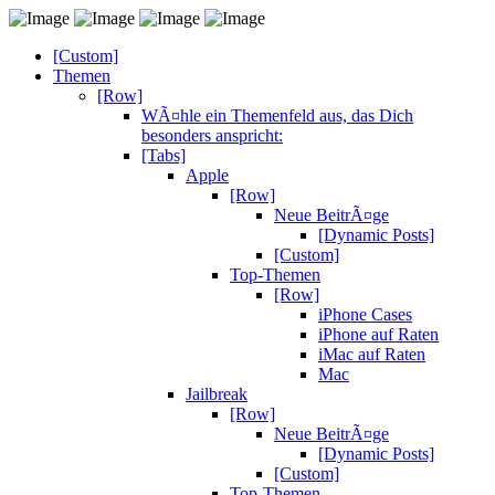
[Custom]
Themen
[Row]
WÃ¤hle ein Themenfeld aus, das Dich
besonders anspricht:
[Tabs]
Apple
[Row]
Neue BeitrÃ¤ge
[Dynamic Posts]
[Custom]
Top-Themen
[Row]
iPhone Cases
iPhone auf Raten
iMac auf Raten
Mac
Jailbreak
[Row]
Neue BeitrÃ¤ge
[Dynamic Posts]
[Custom]
Top-Themen