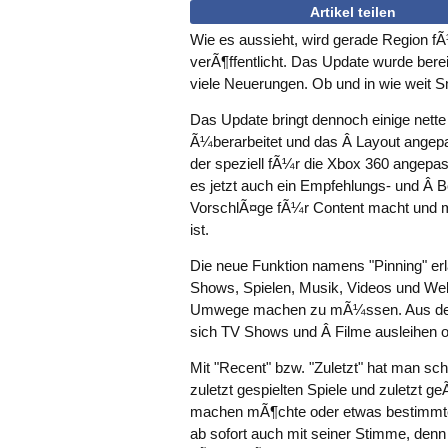
Artikel teilen
Wie es aussieht, wird gerade Region 
verÃ¶ffentlicht. Das Update wurde bere
viele Neuerungen. Ob und in wie weit Sma
Das Update bringt dennoch einige nette
Ã¼berarbeitet und das Â Layout angepas
der speziell fÃ¼r die Xbox 360 angepa
es jetzt auch ein Empfehlungs- und Â 
VorschlÃ¤ge fÃ¼r Content macht und m
ist.
Die neue Funktion namens "Pinning" er
Shows, Spielen, Musik, Videos und We
Umwege machen zu mÃ¼ssen. Aus dem t
sich TV Shows und Â Filme ausleihen o
Mit "Recent" bzw. "Zuletzt" hat man sch
zuletzt gespielten Spiele und zuletzt g
machen mÃ¶chte oder etwas bestimmtes
ab sofort auch mit seiner Stimme, denn