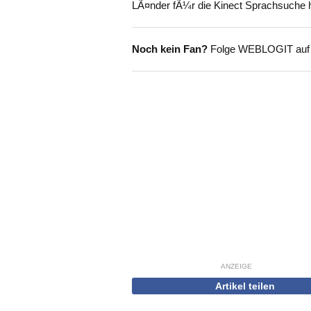
LÃ¤nder fÃ¼r die Kinect Sprachsuche 
Noch kein Fan?
Folge WEBLOGIT au
ANZEIGE
Artikel teilen