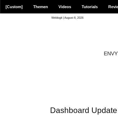
[Custom]
Themen
Videos
Tutorials
Revi
Weblogit | August 8, 2026
ENVY 
8.9
Dashboard Update 
Empfehlung