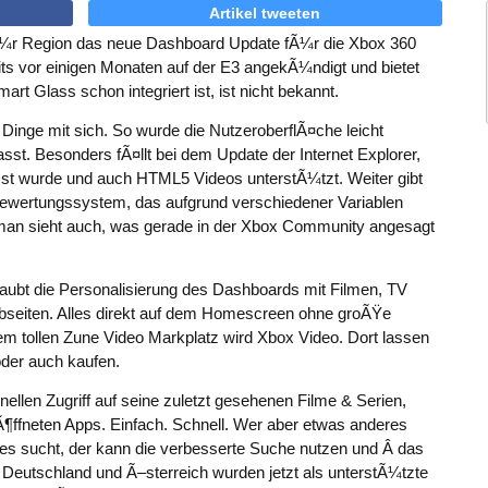
Artikel tweeten
fÃ¼r Region das neue Dashboard Update fÃ¼r die Xbox 360
its vor einigen Monaten auf der E3 angekÃ¼ndigt und bietet
rt Glass schon integriert ist, ist nicht bekannt.
 Dinge mit sich. So wurde die NutzeroberflÃ¤che leicht
st. Besonders fÃ¤llt bei dem Update der Internet Explorer,
sst wurde und auch HTML5 Videos unterstÃ¼tzt. Weiter gibt
Bewertungssystem, das aufgrund verschiedener Variablen
an sieht auch, was gerade in der Xbox Community angesagt
laubt die Personalisierung des Dashboards mit Filmen, TV
bseiten. Alles direkt auf dem Homescreen ohne groÃŸe
ollen Zune Video Markplatz wird Xbox Video. Dort lassen
der auch kaufen.
nellen Zugriff auf seine zuletzt gesehenen Filme & Serien,
eÃ¶ffneten Apps. Einfach. Schnell. Wer aber etwas anderes
 sucht, der kann die verbesserte Suche nutzen und Â das
 Deutschland und Ã–sterreich wurden jetzt als unterstÃ¼tzte