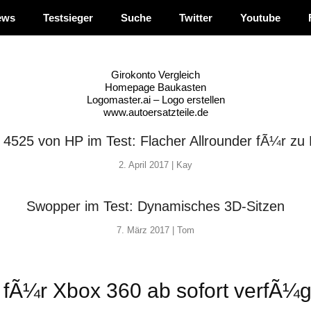
ews
Testsieger
Suche
Twitter
Youtube
Girokonto Vergleich
Homepage Baukasten
Logomaster.ai – Logo erstellen
www.autoersatzteile.de
4525 von HP im Test: Flacher Allrounder fÃ¼r zu
2. April 2017 |
Kay
Swopper im Test: Dynamisches 3D-Sitzen
7. März 2017 |
Tom
fÃ¼r Xbox 360 ab sofort verfÃ¼