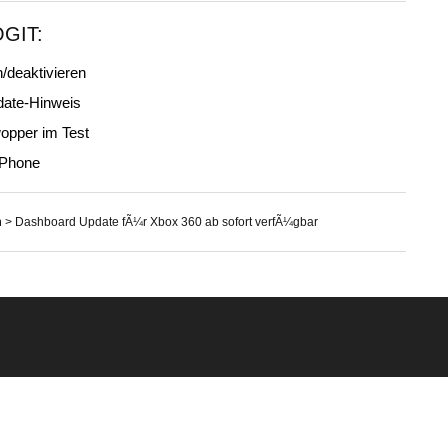
OGIT:
/deaktivieren
date-Hinweis
opper im Test
iPhone
n
>
Dashboard Update fÃ¼r Xbox 360 ab sofort verfÃ¼gbar