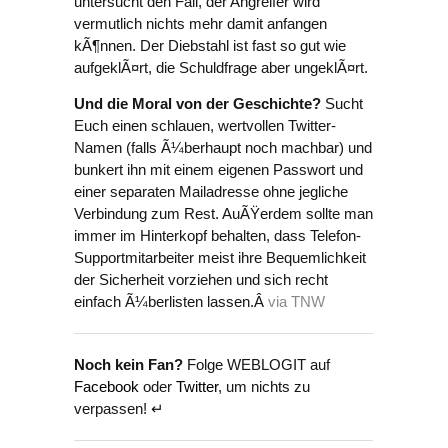
untersucht den Fall, der Angreifer wird
vermutlich nichts mehr damit anfangen
kÃ¶nnen. Der Diebstahl ist fast so gut wie
aufgeklÃ¤rt, die Schuldfrage aber ungeklÃ¤rt.
Und die Moral von der Geschichte?
Sucht
Euch einen schlauen, wertvollen Twitter-
Namen (falls Ã¼berhaupt noch machbar) und
bunkert ihn mit einem eigenen Passwort und
einer separaten Mailadresse ohne jegliche
Verbindung zum Rest. AuÃŸerdem sollte man
immer im Hinterkopf behalten, dass Telefon-
Supportmitarbeiter meist ihre Bequemlichkeit
der Sicherheit vorziehen und sich recht
einfach Ã¼berlisten lassen.Â
via
TNW
Noch kein Fan?
Folge WEBLOGIT auf
Facebook
oder
Twitter
, um nichts zu
verpassen! ↵