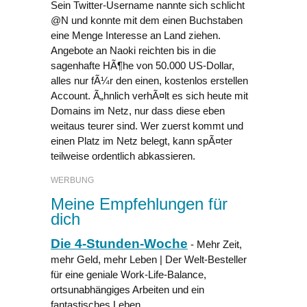
Sein Twitter-Username nannte sich schlicht
@N und konnte mit dem einen Buchstaben
eine Menge Interesse an Land ziehen.
Angebote an Naoki reichten bis in die
sagenhafte HÃ¶he von 50.000 US-Dollar,
alles nur fÃ¼r den einen, kostenlos erstellen
Account. Ã„hnlich verhÃ¤lt es sich heute mit
Domains im Netz, nur dass diese eben
weitaus teurer sind. Wer zuerst kommt und
einen Platz im Netz belegt, kann spÃ¤ter
teilweise ordentlich abkassieren.
WERBUNG
Meine Empfehlungen für
dich
Die 4-Stunden-Woche
- Mehr Zeit,
mehr Geld, mehr Leben | Der Welt-Besteller
für eine geniale Work-Life-Balance,
ortsunabhängiges Arbeiten und ein
fantastisches Leben.