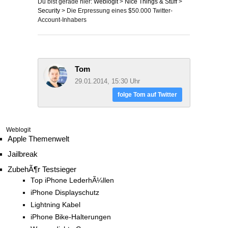
Du bist gerade hier:
Weblogit
>
Nice Things & Stuff
>
Security
>
Die Erpressung eines $50.000 Twitter-
Account-Inhabers
Tom
29.01.2014, 15:30 Uhr
folge Tom auf Twitter
Weblogit
Apple Themenwelt
Jailbreak
ZubehÃ¶r Testsieger
Top iPhone LederhÃ¼llen
iPhone Displayschutz
Lightning Kabel
iPhone Bike-Halterungen