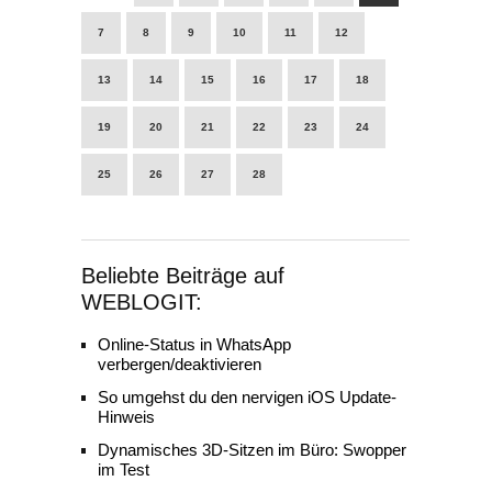
7
8
9
10
11
12
13
14
15
16
17
18
19
20
21
22
23
24
25
26
27
28
Beliebte Beiträge auf
WEBLOGIT:
Online-Status in WhatsApp
verbergen/deaktivieren
So umgehst du den nervigen iOS Update-
Hinweis
Dynamisches 3D-Sitzen im Büro: Swopper
im Test