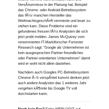
VersÃ¤umnisse in der Planung hat. Beispiel
das Chrome- oder Android-Betriebssystem
das fÃ¼r manchen Hersteller das
WeihnachtsgeschÃ¤ft vermieste und teuer zu
stehen kam. Diese Probleme sind ein
gefundenes fressen fÃ¼r Analysten die sich
jetzt probt melden. James McQuivey vom
renommierten IT-Marktforscher Forrester
Research sagt: "Google als Unternehmen ist
kein ausgesprochen Partner-freundliches
oder Partner-orientiertes Unternehmen" damit
wird er wohl nicht allein dastehen.
Nachdem auch Googles PC-Betriebssystem
Chrome Ã–S verspÃ¤tet kommt denken jetzt
auch andere Analysten das 1 weiteres Jahr
vergehen kÃ¶nnte bis Google TV voll
durchstarten kann.
Noch kein Fan?
Folge WEBLOGIT auf