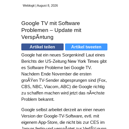
Weblogit | August 8, 2026
Google TV mit Software
Problemen – Update mit
VerspÃ¤tung
Artikel teilen
Artikel tweeten
Google hat ein neues Sorgenkind! Laut eines
Berichts der US-Zeitung
New York Times
gibt
es Software Probleme bei Google TV.
Nachdem Ende November die ersten
groÃŸen TV-Sender abgesprungen sind (Fox,
CBS, NBC, Viacom, ABC) die Google richtig
zu schaffen machen wird jetzt das nÃ¤chste
Problem bekannt.
Google selbst arbeitet derzeit an einer neuen
Version der Google-TV-Software, evtl. mit
eigenem App-Store, die nicht bis zur CES im
Januar fertig-und verspÃ¤tet zur VerfÃ¼gung