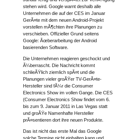
stehen wird. Google warnt deshalb alle
Unternehmen die auf der CES im Januar
GerÃ¤te mit dem neuen Android-Projekt
vorstellen mÃ¶chten ihre Planungen zu
verschieben. Offizieller Grund seitens
Google: Ãœberarbeitung der Android
basierenden Software.
Die Unternehmen reagieren geschockt und
Ã¼berrascht. Die Nachricht kommt
schlieÃŸlich ziemlich spÃ¤t und die
Planungen vieler groÃŸer TV-GerÃ¤te-
Hersteller sind fÃ¼r die Consumer
Electronics Show im vollen Gange. Die CES
(Consumer Electronics Show findet vom 6.
bis zum 9. Januar 2011 in Las Vegas statt
und groÃŸe Namenhafte Hersteller
prÃ¤sentieren dort ihre neuen Produkte.
Das ist nicht das erste Mal das Google
solche Termine nicht einhalten kann und