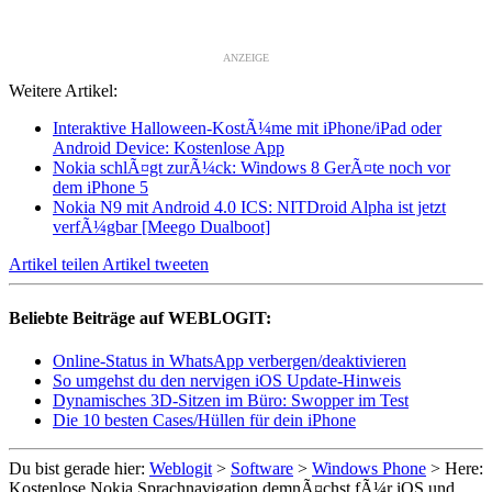
ANZEIGE
Weitere Artikel:
Interaktive Halloween-KostÃ¼me mit iPhone/iPad oder
Android Device: Kostenlose App
Nokia schlÃ¤gt zurÃ¼ck: Windows 8 GerÃ¤te noch vor
dem iPhone 5
Nokia N9 mit Android 4.0 ICS: NITDroid Alpha ist jetzt
verfÃ¼gbar [Meego Dualboot]
Artikel teilen
Artikel tweeten
Beliebte Beiträge auf WEBLOGIT:
Online-Status in WhatsApp verbergen/deaktivieren
So umgehst du den nervigen iOS Update-Hinweis
Dynamisches 3D-Sitzen im Büro: Swopper im Test
Die 10 besten Cases/Hüllen für dein iPhone
Du bist gerade hier:
Weblogit
>
Software
>
Windows Phone
>
Here:
Kostenlose Nokia Sprachnavigation demnÃ¤chst fÃ¼r iOS und