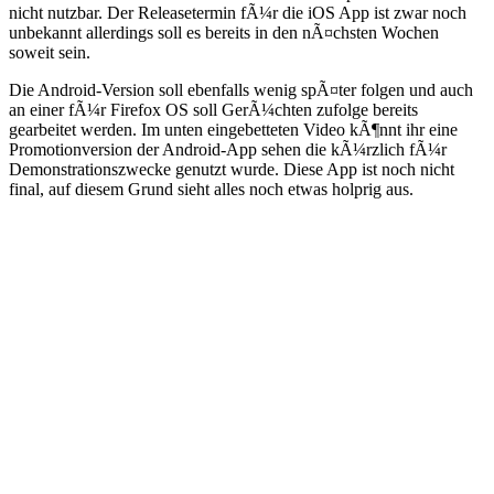
nicht nutzbar. Der Releasetermin fÃ¼r die iOS App ist zwar noch
unbekannt allerdings soll es bereits in den nÃ¤chsten Wochen
soweit sein.
Die Android-Version soll ebenfalls wenig spÃ¤ter folgen und auch
an einer fÃ¼r Firefox OS soll GerÃ¼chten zufolge bereits
gearbeitet werden. Im unten eingebetteten Video kÃ¶nnt ihr eine
Promotionversion der Android-App sehen die kÃ¼rzlich fÃ¼r
Demonstrationszwecke genutzt wurde. Diese App ist noch nicht
final, auf diesem Grund sieht alles noch etwas holprig aus.