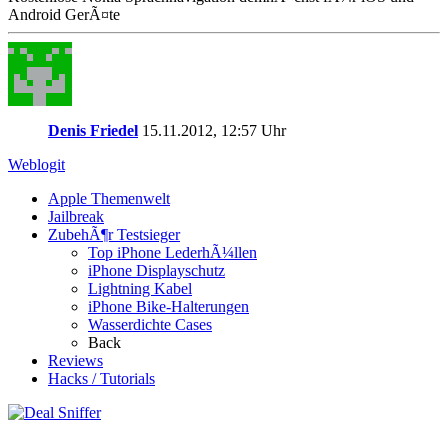
Android GerÃ¤te
Denis Friedel
15.11.2012, 12:57 Uhr
Weblogit
Apple Themenwelt
Jailbreak
ZubehÃ¶r Testsieger
Top iPhone LederhÃ¼llen
iPhone Displayschutz
Lightning Kabel
iPhone Bike-Halterungen
Wasserdichte Cases
Back
Reviews
Hacks / Tutorials