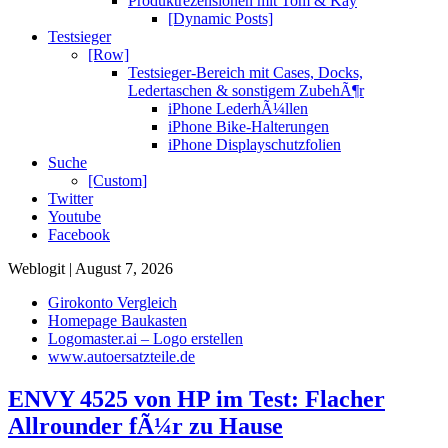
Produktrezensionen mit Tom & Kay
[Dynamic Posts]
Testsieger
[Row]
Testsieger-Bereich mit Cases, Docks,
Ledertaschen & sonstigem ZubehÃ¶r
iPhone LederhÃ¼llen
iPhone Bike-Halterungen
iPhone Displayschutzfolien
Suche
[Custom]
Twitter
Youtube
Facebook
Weblogit | August 7, 2026
Girokonto Vergleich
Homepage Baukasten
Logomaster.ai – Logo erstellen
www.autoersatzteile.de
ENVY 4525 von HP im Test: Flacher
Allrounder fÃ¼r zu Hause