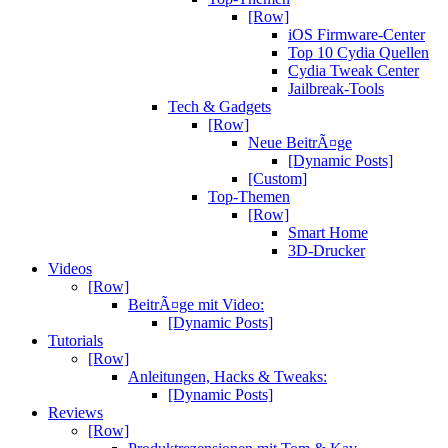
[Row]
iOS Firmware-Center
Top 10 Cydia Quellen
Cydia Tweak Center
Jailbreak-Tools
Tech & Gadgets
[Row]
Neue BeitrÃ¤ge
[Dynamic Posts]
[Custom]
Top-Themen
[Row]
Smart Home
3D-Drucker
Videos
[Row]
BeitrÃ¤ge mit Video:
[Dynamic Posts]
Tutorials
[Row]
Anleitungen, Hacks & Tweaks:
[Dynamic Posts]
Reviews
[Row]