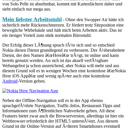
von Solo Pelle ist abnehmbar, kommt mit Kartenfächern daher und
sieht einfach nur mega aus.
Mein liebster Arbeitsstuhl
- Ohne den Swopper Air hätte ich
sicherlich mehr Rückenschmerzen. Er fördert trotz Sitzposition eine
bewegliche Wirbelsäule und hält mich beim Arbeiten aktiv. Das ist
ein riesiger Vorteil zum stink normalen Bürostuhl.
Der Erfolg dieser LÃ¶sung sprach fÃ¼r sich und so entschied
Nokia diesen Dienst grundlegend zu verbessern. Der Ã¼berabeitete
Dienst, der den Namen â€œHereâ€œ trÃ¤gt, ist online und kann
bereits genutzt werden. An sich ist das akuell verfÃ¼gbare
Webangebot ja schon ausreichend, aber Nokia will mehr und aus
diesem Grund soll es in wenigen Wochen eine kostenlose â€œNokia
Here iOS Appâ€œ und wenig spÃ¤ter auch eine kostenlose
Android
-Version geben.
Neben der Offline-Navigation soll es in der App ebenso
sprachgefÃ¼hrte Navigation, Traffic-Infos, Restaurant-Tipps und
Informationen zum Ã¶ffentlichen Nahverkehr geben. All diese
Features bietet zwar auch die Browserversion, allerdings ist hier ein
Webbrowser erforderlich der HTML5 unterstÃ¼tzt. Aus diesem
Grund ist die Online-Version auf Ã¤lteren Smartphones eventuell