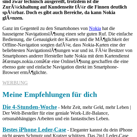
sind zwar technisch ausgereift, trotzdem ist die
ZurÃ¼ckhaltung auf Kundenseite fÃ¼r die Finnen deutlich
spÃ¼rbar. Doch es gibt auch Bereiche, da kann Nokia
glÃ¤nzen.
Ganz im Gegenteil zu den Smartohones von
Nokia
hat die
hauseigene NavigationslÃ¶sung einen sehr guten Ruf. Die einfache
Bedienung, die Genauigkeit der Karten und die MÃ¶glichkeit der
Offline-Navigation sorgten dafÃ¼r, dass Nokia-Karten eine der
beliebtesten NavigationslÃ¶sungen war und ist. FÃ¼r Besitzer von
Smartphones anderer Hersteller hatte Nokia mit dem Kartendienst
â€œmaps.nokia.comâ€œ eine OnlinelÃ¶sung geschaffen die eine
ebenso gute und einfache Navigation direkt im Smartphone-
Browser ermÃ¶glichte.
WERBUNG
Meine Empfehlungen für dich
Die 4-Stunden-Woche
- Mehr Zeit, mehr Geld, mehr Leben |
Der Welt-Besteller für eine geniale Work-Life-Balance,
ortsunabhängiges Arbeiten und ein fantastisches Leben.
Bestes iPhone Leder-Case
- Eleganter kannst du dein iPhone
nicht gegen Schmutz und Kratzer schützen. Das 2in1 Leder-Case