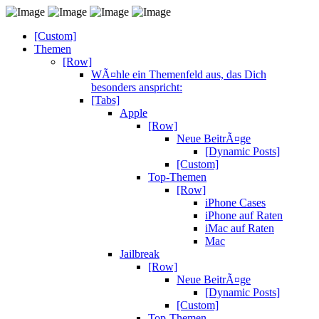
[Custom]
Themen
[Row]
WÃ¤hle ein Themenfeld aus, das Dich
besonders anspricht:
[Tabs]
Apple
[Row]
Neue BeitrÃ¤ge
[Dynamic Posts]
[Custom]
Top-Themen
[Row]
iPhone Cases
iPhone auf Raten
iMac auf Raten
Mac
Jailbreak
[Row]
Neue BeitrÃ¤ge
[Dynamic Posts]
[Custom]
Top-Themen