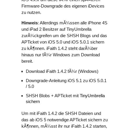
Firmware-Downgrade des eigenen iDevices
zu nutzen.
Hinweis
: Allerdings mÃ¼ssen alle iPhone 4S
und iPad 2 Besitzer auf TinyUmbrella
zurÃ¼ckgreifen um die SHSH Blogs und das
APTicket von iOS 5.0 und iOS 5.0.1 sichern
zu kÃ¶nnen. iFaith 1.4.2 steht darÃ¼ber
hinaus nur fÃ¼r Windows zum Download
bereit.
Download iFaith 1.4.2 fÃ¼r (Windows)
Downgrade-Anleitung iOS 5.1 zu iOS 5.0.1
/ 5.0
SHSH Blobs + APTicket mit
TinyUmbrella
sichern
Um mit iFaith 1.4.2 die SHSH Dateien und
das ab iOS 5 notwendige APTicket sichern zu
kÃ¶nnen, mÃ¼sst ihr nur iFaith 1.4.2 starten,