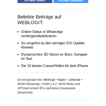
Artikel teilen
Artikel tweeten
Beliebte Beiträge auf
WEBLOGIT:
Online-Status in WhatsApp
verbergen/deaktivieren
So umgehst du den nervigen iOS Update-
Hinweis
Dynamisches 3D-Sitzen im Büro: Swopper
im Test
Die 10 besten Cases/Hüllen für dein iPhone
Du bist gerade hier:
Weblogit
>
Apple
>
Jailbreak
>
SHSH Sicherung
>
iFaith 1.4.2: SHSH Blobs und
APTicket sichern fÃ¼r spÃ¤teren Downgrade
(Download)