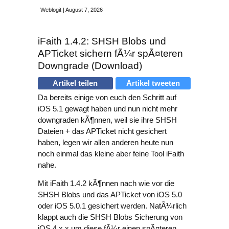
Weblogit | August 7, 2026
iFaith 1.4.2: SHSH Blobs und
APTicket sichern fÃ¼r spÃ¤teren
Downgrade (Download)
Artikel teilen
Artikel tweeten
Da bereits einige von euch den Schritt auf
iOS 5.1 gewagt haben und nun nicht mehr
downgraden kÃ¶nnen, weil sie ihre SHSH
Dateien + das APTicket nicht gesichert
haben, legen wir allen anderen heute nun
noch einmal das kleine aber feine Tool iFaith
nahe.
Mit iFaith 1.4.2 kÃ¶nnen nach wie vor die
SHSH Blobs und das APTicket von iOS 5.0
oder iOS 5.0.1 gesichert werden. NatÃ¼rlich
klappt auch die SHSH Blobs Sicherung von
iOS 4.x.x um diese fÃ¼r einen spÃ¤teren