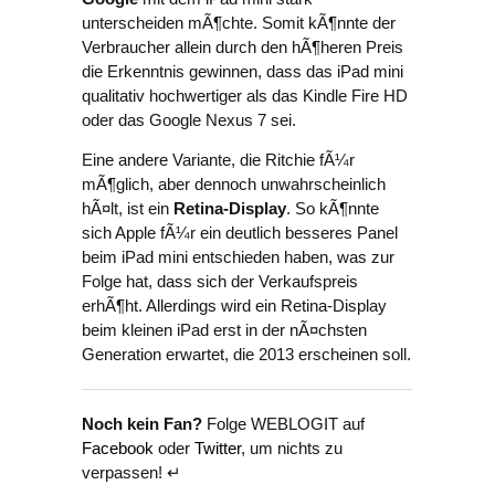
unterscheiden mÃ¶chte. Somit kÃ¶nnte der
Verbraucher allein durch den hÃ¶heren Preis
die Erkenntnis gewinnen, dass das iPad mini
qualitativ hochwertiger als das Kindle Fire HD
oder das Google Nexus 7 sei.
Eine andere Variante, die Ritchie fÃ¼r
mÃ¶glich, aber dennoch unwahrscheinlich
hÃ¤lt, ist ein
Retina-Display
. So kÃ¶nnte
sich Apple fÃ¼r ein deutlich besseres Panel
beim iPad mini entschieden haben, was zur
Folge hat, dass sich der Verkaufspreis
erhÃ¶ht. Allerdings wird ein Retina-Display
beim kleinen iPad erst in der nÃ¤chsten
Generation erwartet, die 2013 erscheinen soll.
Noch kein Fan?
Folge WEBLOGIT auf
Facebook
oder
Twitter
, um nichts zu
verpassen! ↵