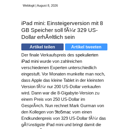
Weblogit | August 8, 2026
iPad mini: Einsteigerversion mit 8
GB Speicher soll fÃ¼r 329 US-
Dollar erhÃ¤ltlich sein
Artikel teilen
Artikel tweeten
Der finale Verkaufspreis des
spekulierten
iPad mini
wurde von zahlreichen
verschiedenen Experten unterschiedlich
eingestuft. Vor Monaten munkelte man noch,
dass Apple das kleine Tablet in der kleinsten
Version fÃ¼r nur 200 US-Dollar verkaufen
wird. Dann war die 8-Gigabyte-Version zu
einem Preis von 250 US-Dollar im
GesprÃ¤ch. Nun rechnet Mark Gurman von
den Kollegen von
9to5mac
vom einen
Endkundenpreis von 329 US-Dollar fÃ¼r das
gÃ¼nstigste iPad mini und bringt damit die