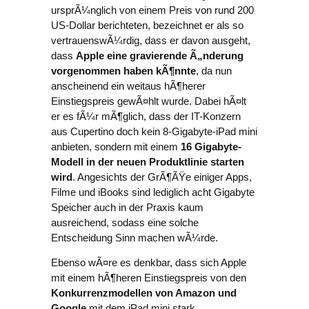
ursprÃ¼nglich von einem Preis von rund 200
US-Dollar berichteten, bezeichnet er als so
vertrauenswÃ¼rdig, dass er davon ausgeht,
dass
Apple eine gravierende Ã„nderung
vorgenommen haben kÃ¶nnte
, da nun
anscheinend ein weitaus hÃ¶herer
Einstiegspreis gewÃ¤hlt wurde. Dabei hÃ¤lt
er es fÃ¼r mÃ¶glich, dass der IT-Konzern
aus Cupertino doch kein 8-Gigabyte-iPad mini
anbieten, sondern mit einem
16 Gigabyte-
Modell in der neuen Produktlinie starten
wird
. Angesichts der GrÃ¶ÃŸe einiger Apps,
Filme und iBooks sind lediglich acht Gigabyte
Speicher auch in der Praxis kaum
ausreichend, sodass eine solche
Entscheidung Sinn machen wÃ¼rde.
Ebenso wÃ¤re es denkbar, dass sich Apple
mit einem hÃ¶heren Einstiegspreis von den
Konkurrenzmodellen von Amazon und
Google
mit dem iPad mini stark