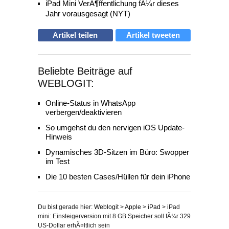
iPad Mini VerÃ¶ffentlichung fÃ¼r dieses
Jahr vorausgesagt (NYT)
Artikel teilen
Artikel tweeten
Beliebte Beiträge auf
WEBLOGIT:
Online-Status in WhatsApp
verbergen/deaktivieren
So umgehst du den nervigen iOS Update-
Hinweis
Dynamisches 3D-Sitzen im Büro: Swopper
im Test
Die 10 besten Cases/Hüllen für dein iPhone
Du bist gerade hier:
Weblogit
>
Apple
>
iPad
>
iPad
mini: Einsteigerversion mit 8 GB Speicher soll fÃ¼r 329
US-Dollar erhÃ¤ltlich sein