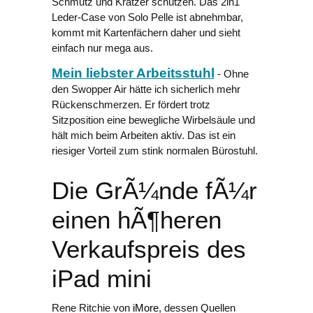
Schmutz und Kratzer schützen. Das 2in1
Leder-Case von Solo Pelle ist abnehmbar,
kommt mit Kartenfächern daher und sieht
einfach nur mega aus.
Mein liebster Arbeitsstuhl
- Ohne
den Swopper Air hätte ich sicherlich mehr
Rückenschmerzen. Er fördert trotz
Sitzposition eine bewegliche Wirbelsäule und
hält mich beim Arbeiten aktiv. Das ist ein
riesiger Vorteil zum stink normalen Bürostuhl.
Die GrÃ¼nde fÃ¼r
einen hÃ¶heren
Verkaufspreis des
iPad mini
Rene Ritchie von
iMore
, dessen Quellen