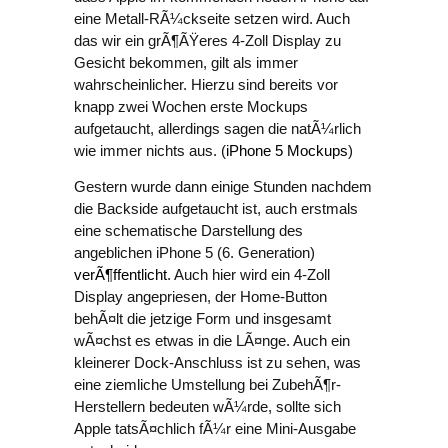
eine Metall-RÃ¼ckseite setzen wird. Auch
das wir ein grÃ¶ÃŸeres 4-Zoll Display zu
Gesicht bekommen, gilt als immer
wahrscheinlicher. Hierzu sind bereits vor
knapp zwei Wochen erste Mockups
aufgetaucht, allerdings sagen die natÃ¼rlich
wie immer nichts aus. (
iPhone 5 Mockups
)
Gestern wurde dann einige Stunden nachdem
die Backside aufgetaucht ist, auch erstmals
eine schematische Darstellung des
angeblichen iPhone 5 (6. Generation)
verÃ¶ffentlicht
. Auch hier wird ein 4-Zoll
Display angepriesen, der Home-Button
behÃ¤lt die jetzige Form und insgesamt
wÃ¤chst es etwas in die LÃ¤nge. Auch ein
kleinerer Dock-Anschluss ist zu sehen, was
eine ziemliche Umstellung bei ZubehÃ¶r-
Herstellern bedeuten wÃ¼rde, sollte sich
Apple tatsÃ¤chlich fÃ¼r eine Mini-Ausgabe