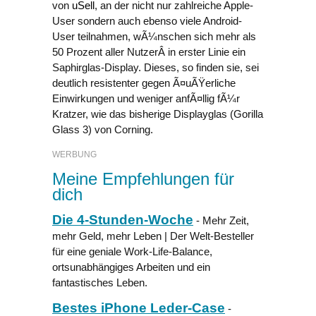
von
uSell
, an der nicht nur zahlreiche Apple-
User sondern auch ebenso viele Android-
User teilnahmen, wÃ¼nschen sich mehr als
50 Prozent aller NutzerÂ in erster Linie ein
Saphirglas-Display. Dieses, so finden sie, sei
deutlich resistenter gegen Ã¤uÃŸerliche
Einwirkungen und weniger anfÃ¤llig fÃ¼r
Kratzer, wie das bisherige Displayglas (Gorilla
Glass 3) von Corning.
WERBUNG
Meine Empfehlungen für
dich
Die 4-Stunden-Woche
- Mehr Zeit,
mehr Geld, mehr Leben | Der Welt-Besteller
für eine geniale Work-Life-Balance,
ortsunabhängiges Arbeiten und ein
fantastisches Leben.
Bestes iPhone Leder-Case
-