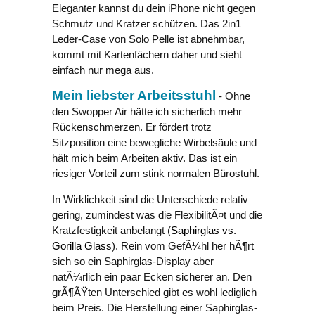
Eleganter kannst du dein iPhone nicht gegen
Schmutz und Kratzer schützen. Das 2in1
Leder-Case von Solo Pelle ist abnehmbar,
kommt mit Kartenfächern daher und sieht
einfach nur mega aus.
Mein liebster Arbeitsstuhl
- Ohne
den Swopper Air hätte ich sicherlich mehr
Rückenschmerzen. Er fördert trotz
Sitzposition eine bewegliche Wirbelsäule und
hält mich beim Arbeiten aktiv. Das ist ein
riesiger Vorteil zum stink normalen Bürostuhl.
In Wirklichkeit sind die Unterschiede relativ
gering, zumindest was die FlexibilitÃ¤t und die
Kratzfestigkeit anbelangt (
Saphirglas vs.
Gorilla Glass
). Rein vom GefÃ¼hl her hÃ¶rt
sich so ein Saphirglas-Display aber
natÃ¼rlich ein paar Ecken sicherer an. Den
grÃ¶ÃŸten Unterschied gibt es wohl lediglich
beim Preis. Die Herstellung einer Saphirglas-