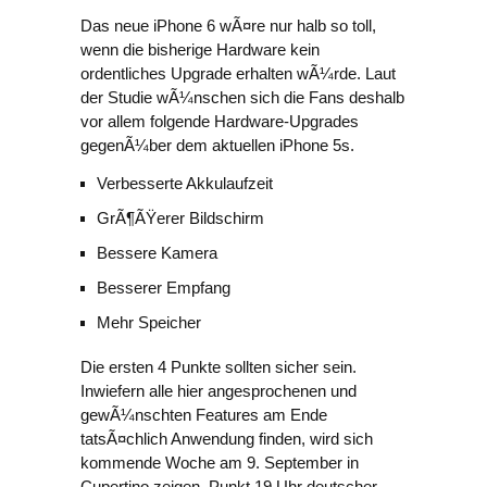
Das neue iPhone 6 wÃ¤re nur halb so toll,
wenn die bisherige Hardware kein
ordentliches Upgrade erhalten wÃ¼rde. Laut
der Studie wÃ¼nschen sich die Fans deshalb
vor allem folgende Hardware-Upgrades
gegenÃ¼ber dem aktuellen iPhone 5s.
Verbesserte Akkulaufzeit
GrÃ¶ÃŸerer Bildschirm
Bessere Kamera
Besserer Empfang
Mehr Speicher
Die ersten 4 Punkte sollten sicher sein.
Inwiefern alle hier angesprochenen und
gewÃ¼nschten Features am Ende
tatsÃ¤chlich Anwendung finden, wird sich
kommende Woche am 9. September in
Cupertino zeigen. Punkt 19 Uhr deutscher