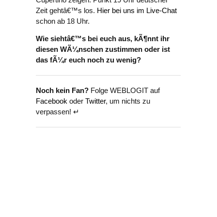
Zeit gehtâ€™s los.
Hier bei uns im Live-Chat
schon ab 18 Uhr.
Wie siehtâ€™s bei euch aus, kÃ¶nnt ihr
diesen WÃ¼nschen zustimmen oder ist
das fÃ¼r euch noch zu wenig?
Noch kein Fan?
Folge WEBLOGIT auf
Facebook
oder
Twitter
, um nichts zu
verpassen! ↵