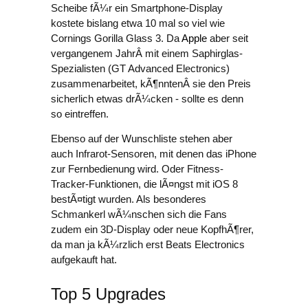
Scheibe fÃ¼r ein Smartphone-Display
kostete bislang etwa 10 mal so viel wie
Cornings Gorilla Glass 3. Da
Apple
aber seit
vergangenem JahrÂ mit einem Saphirglas-
Spezialisten (GT Advanced Electronics)
zusammenarbeitet, kÃ¶nntenÂ sie den Preis
sicherlich etwas drÃ¼cken - sollte es denn
so eintreffen.
Ebenso auf der Wunschliste stehen aber
auch Infrarot-Sensoren, mit denen das iPhone
zur Fernbedienung wird. Oder Fitness-
Tracker-Funktionen, die lÃ¤ngst mit iOS 8
bestÃ¤tigt wurden. Als besonderes
Schmankerl wÃ¼nschen sich die Fans
zudem ein 3D-Display oder neue KopfhÃ¶rer,
da man ja kÃ¼rzlich erst Beats Electronics
aufgekauft hat.
Top 5 Upgrades