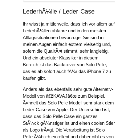
LederhÃ¼lle / Leder-Case
Ihr wisst ja mittlerweile, dass ich vor allem auf
LederhÃ¼llen abfahre und in den meisten
Alltagssituationen bevorzuge. Sie sind in
meinen Augen einfach extrem vielseitig und,
sofern die QualitÃ¤t stimmt, sehr langlebig.
Und ein absoluter Klassiker in diesem
Bereich ist das Backcover von Solo Pelle,
das es ab sofort auch fÃ¼r das iPhone 7 zu
kaufen gibt.
Anders als das ebenfalls sehr gute Alternativ-
Modell von â€žKAVAJâ€œ zum Beispiel,
Ã¤hnelt das Solo Pelle Modell sehr stark dem
Leder-Case von Apple. Der Unterschied ist,
dass das Solo Pelle Case ein ganzes
StÃ¼ck gÃ¼nstiger ist und einen coolen Stier
als Logo trÃ¤gt. Die Verarbeitung ist Solo
Pelle Ã¼blich exzellent und daher gibt es von