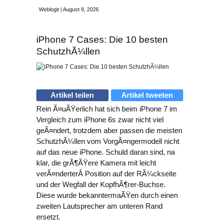
Weblogit | August 8, 2026
iPhone 7 Cases: Die 10 besten
SchutzhÃ¼llen
Artikel teilen
Artikel tweeten
Rein Ã¤uÃŸerlich hat sich beim iPhone 7 im
Vergleich zum iPhone 6s zwar nicht viel
geÃ¤ndert, trotzdem aber passen die meisten
SchutzhÃ¼llen vom VorgÃ¤ngermodell nicht
auf das neue iPhone. Schuld daran sind, na
klar, die grÃ¶ÃŸere Kamera mit leicht
verÃ¤nderterÂ Position auf der RÃ¼ckseite
und der Wegfall der KopfhÃ¶rer-Buchse.
Diese wurde bekanntermaÃŸen durch einen
zweiten Lautsprecher am unteren Rand
ersetzt.