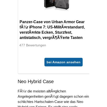
Panzer-Case von Urban Armor Gear
fÃ¼r iPhone 7: US-MilitÃ¤rstandard,
verstÃ¤rkte Ecken, Sturzfest,
antistatisch, vergrÃ¶ÃŸerte Tasten
477 Bewertungen
bei Amazon ansehen
Neo Hybrid Case
FÃ¼r die meisten alltÃ¤glichen
Angelegenheiten genÃ¼gt dagegen schon ein
schlichtes Hartschalen-Case wie das Neo
Hybrid von Spigen. Es stellt eine coole