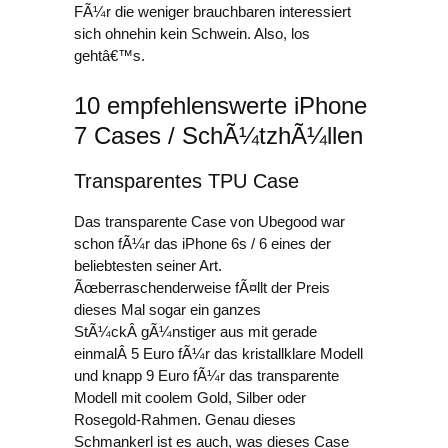
FÃ¼r die weniger brauchbaren interessiert
sich ohnehin kein Schwein. Also, los
gehtâ€™s.
10 empfehlenswerte iPhone
7 Cases / SchÃ¼tzhÃ¼llen
Transparentes TPU Case
Das transparente Case von Ubegood war
schon fÃ¼r das iPhone 6s / 6 eines der
beliebtesten seiner Art.
Ãœberraschenderweise fÃ¤llt der Preis
dieses Mal sogar ein ganzes
StÃ¼ckÂ gÃ¼nstiger aus mit gerade
einmalÂ 5 Euro fÃ¼r das kristallklare Modell
und knapp 9 Euro fÃ¼r das transparente
Modell mit coolem Gold, Silber oder
Rosegold-Rahmen. Genau dieses
Schmankerl ist es auch, was dieses Case