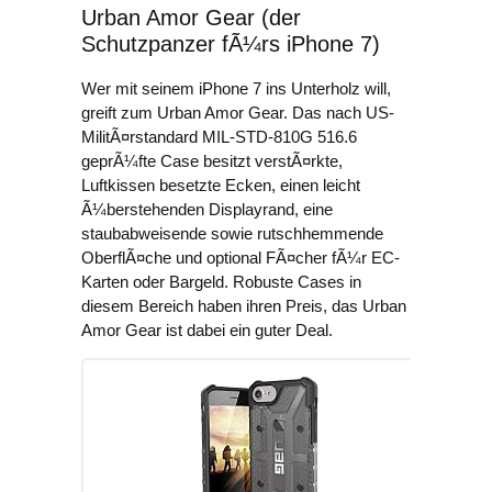
Urban Amor Gear (der
Schutzpanzer fÃ¼rs iPhone 7)
Wer mit seinem iPhone 7 ins Unterholz will,
greift zum Urban Amor Gear. Das nach US-
MilitÃ¤rstandard MIL-STD-810G 516.6
geprÃ¼fte Case besitzt verstÃ¤rkte,
Luftkissen besetzte Ecken, einen leicht
Ã¼berstehenden Displayrand, eine
staubabweisende sowie rutschhemmende
OberflÃ¤che und optional FÃ¤cher fÃ¼r EC-
Karten oder Bargeld. Robuste Cases in
diesem Bereich haben ihren Preis, das Urban
Amor Gear ist dabei ein guter Deal.