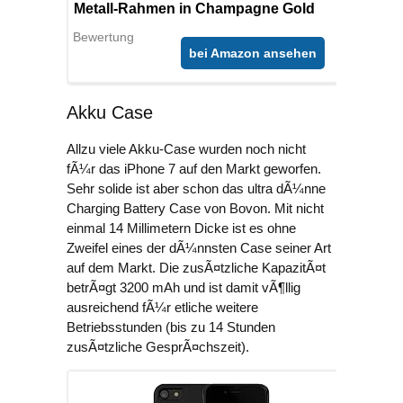
Metall-Rahmen in Champagne Gold
Bewertung
bei Amazon ansehen
Akku Case
Allzu viele Akku-Case wurden noch nicht
fÃ¼r das iPhone 7 auf den Markt geworfen.
Sehr solide ist aber schon das ultra dÃ¼nne
Charging Battery Case von Bovon. Mit nicht
einmal 14 Millimetern Dicke ist es ohne
Zweifel eines der dÃ¼nnsten Case seiner Art
auf dem Markt. Die zusÃ¤tzliche KapazitÃ¤t
betrÃ¤gt 3200 mAh und ist damit vÃ¶llig
ausreichend fÃ¼r etliche weitere
Betriebsstunden (bis zu 14 Stunden
zusÃ¤tzliche GesprÃ¤chszeit).