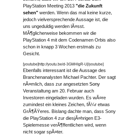
PlayStation Meeting 2013
"die Zukunft
sehen"
werden. Wenn das mal keine kurze,
jedoch vielversprechende Aussage ist, die
uns ungeduldig werden lÃ¤sst.
MÃ¶glicherweise bekommen wir die
PlayStation 4 mit dem Codenamen Orbis also
schon in knapp 3 Wochen erstmals zu
Gesicht.
[youtube]http://youtu.be/d-3GMHIgR-U[/youtube]
Ebenfalls interessant ist die Aussage des
Branchenanalysten Michael Pachter. Der sagt
nÃ¤mlich, dass zur angesetzten
Sony
Veranstaltung am 20. Februar auch
Investoren eingeladen wurden. Es wÃ¤re
zumindest ein kleines Zeichen, fÃ¼r etwas
GrÃ¶ÃŸeres. Bislang dachte man, dass Sony
die PlayStation 4 zur diesjÃ¤hrigen E3-
Spielemesse verÃ¶ffentlichen wird, wenn
nicht sogar spÃ¤ter.