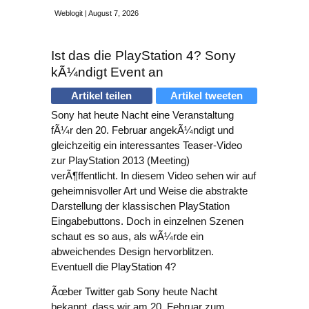
Weblogit | August 7, 2026
Ist das die PlayStation 4? Sony
kÃ¼ndigt Event an
Artikel teilen
Artikel tweeten
Sony hat heute Nacht eine Veranstaltung
fÃ¼r den 20. Februar angekÃ¼ndigt und
gleichzeitig ein interessantes Teaser-Video
zur PlayStation 2013 (Meeting)
verÃ¶ffentlicht. In diesem Video sehen wir auf
geheimnisvoller Art und Weise die abstrakte
Darstellung der klassischen PlayStation
Eingabebuttons. Doch in einzelnen Szenen
schaut es so aus, als wÃ¼rde ein
abweichendes Design hervorblitzen.
Eventuell die
PlayStation 4
?
Ãœber
Twitter
gab Sony heute Nacht
bekannt, dass wir am 20. Februar zum