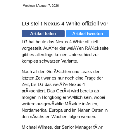
Weblogit | August 7, 2026
LG stellt Nexus 4 White offiziell vor
Artikel teilen
Artikel tweeten
LG
hat heute das Nexus 4 White offiziell
vorgestellt. AuÃŸer der weiÃŸen RÃ¼ckseite
gibt es allerdings keinen Unterschied zur
komplett
schwarzen Variante
.
Nach all den GerÃ¼chten und Leaks der
letzten Zeit war es nur noch eine Frage der
Zeit, bis LG das weiÃŸe Nexus 4
prÃ¤sentiert. Das GerÃ¤t wird bereits ab
morgen in Hongkong erhÃ¤ltlich sein, wobei
weitere ausgewÃ¤hlte MÃ¤rkte in Asien,
Nordamerika, Europa und im Nahen Osten in
den nÃ¤chsten Wochen folgen werden.
Michael Wilmes, der Senior Manager fÃ¼r