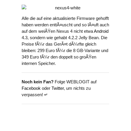
Alle die auf eine aktualisierte Firmware gehofft
haben werden enttÃ¤uscht und so lÃ¤uft auch
auf dem weiÃŸen Nexus 4 nicht etwa
Android
4.3, sondern wie gehabt 4.2.2 Jelly Bean. Die
Preise fÃ¼r das GerÃ¤t dÃ¼rfte gleich
bleiben: 299 Euro fÃ¼r die 8 GB-Variante und
349 Euro fÃ¼r den doppelt so groÃŸen
internen Speicher.
Noch kein Fan?
Folge WEBLOGIT auf
Facebook
oder
Twitter
, um nichts zu
verpassen! ↵