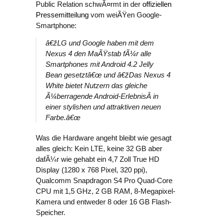
Public Relation schwÃ¤rmt in der
offiziellen
Pressemitteilung
vom weiÃŸen Google-
Smartphone:
â€žLG und Google haben mit dem
Nexus 4 den MaÃŸstab fÃ¼r alle
Smartphones mit Android 4.2 Jelly
Bean gesetztâ€œ und â€žDas Nexus 4
White bietet Nutzern das gleiche
Ã¼berragende Android-ErlebnisÂ in
einer stylishen und attraktiven neuen
Farbe.â€œ
Was die Hardware angeht bleibt wie gesagt
alles gleich: Kein LTE, keine 32 GB aber
dafÃ¼r wie gehabt ein 4,7 Zoll True HD
Display (1280 x 768 Pixel, 320 ppi),
Qualcomm Snapdragon S4 Pro Quad-Core
CPU mit 1,5 GHz, 2 GB RAM, 8-Megapixel-
Kamera und entweder 8 oder 16 GB Flash-
Speicher.