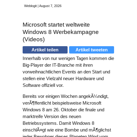
Weblogit | August 7, 2026
Microsoft startet weltweite
Windows 8 Werbekampagne
(Videos)
Artikel teilen
Artikel tweeten
Innerhalb von nur wenigen Tagen kommen die
Big-Player der IT-Branche mit ihren
vorweihnachtlichen Events an den Start und
stellen eine Vielzahl neuer Hardware und
Software offiziell vor.
Bereits vor einigen Wochen angekÃ¼ndigt,
verÃ¶ffentlicht beispielsweise Microsoft
Windows 8 am 26. Oktober die finale und
marktreife Version des neuen
Betriebssystems. Damit Windows 8
einschlÃ¤gt wie eine Bombe und mÃ¶glichst
jeder Bewohner dieses Planeten Wind vom