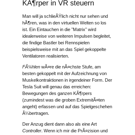
KÃ¶rper in VR steuern
Man will ja schlieÃŸlich nicht nur sehen und
hÃ¶ren, was in den virtuellen Welten so los
ist. Ein Eintauchen in die "Matrix" wird
idealerweise von weiteren Impulsen begleitet,
die findige Bastler bei Rennspielen
beispielsweise mit an das Spiel gekoppelte
Ventilatoren realisierten.
FÃ¼hlen
wÃ¤re die nÃ¤chste Stufe, am
besten gekoppelt mit der Aufzeichnung von
Muskelkontraktionen in irgendeiner Form. Der
Tesla Suit will genau das erreichen:
Bewegungen des ganzen KÃ¶rpers
(zumindest was die groben ExtremitÃ¤ten
angeht) erfassen und auf das Spielgeschehen
Ã¼bertragen.
Der Anzug dient dann also als eine Art
Controller
. Wenn ich mir die PrÃ¤zision und