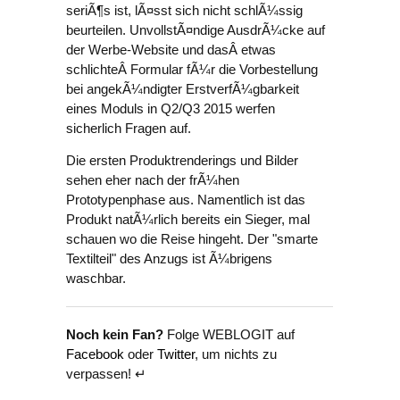
seriÃ¶s ist, lÃ¤sst sich nicht schlÃ¼ssig
beurteilen. UnvollstÃ¤ndige AusdrÃ¼cke auf
der Werbe-Website und dasÂ etwas
schlichteÂ Formular fÃ¼r die Vorbestellung
bei angekÃ¼ndigter ErstverfÃ¼gbarkeit
eines Moduls in Q2/Q3 2015 werfen
sicherlich Fragen auf.
Die ersten Produktrenderings und Bilder
sehen eher nach der frÃ¼hen
Prototypenphase aus. Namentlich ist das
Produkt natÃ¼rlich bereits ein Sieger, mal
schauen wo die Reise hingeht. Der "smarte
Textilteil" des Anzugs ist Ã¼brigens
waschbar.
Noch kein Fan?
Folge WEBLOGIT auf
Facebook
oder
Twitter
, um nichts zu
verpassen! ↵