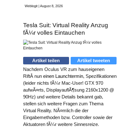
Weblogit | August 8, 2026
Tesla Suit: Virtual Reality Anzug
fÃ¼r volles Eintauchen
Artikel teilen
Artikel tweeten
Nachdem Oculus VR zum hauseigenen
RiftÂ nun
einen Launchtermin
, Spezifikationen
(leider nichts fÃ¼r Mac-User! GTX 970
aufwÃ¤rts, DisplayauflÃ¶sung 2160x1200 @
90Hz) und weitere Details bekannt gab,
stellen sich weitere Fragen zum Thema
Virtual Reality. NÃ¤mlich die der
Eingabemethoden bzw. Controller sowie der
Aktuatoren fÃ¼r weitere Sinnesreize.