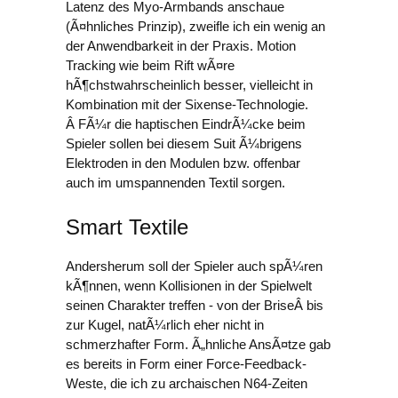
Latenz des Myo-Armbands anschaue
(Ã¤hnliches Prinzip), zweifle ich ein wenig an
der Anwendbarkeit in der Praxis. Motion
Tracking wie beim Rift wÃ¤re
hÃ¶chstwahrscheinlich besser, vielleicht in
Kombination mit der Sixense-Technologie.
Â FÃ¼r die haptischen EindrÃ¼cke beim
Spieler sollen bei diesem Suit Ã¼brigens
Elektroden in den Modulen bzw. offenbar
auch im umspannenden Textil sorgen.
Smart Textile
Andersherum soll der Spieler auch spÃ¼ren
kÃ¶nnen, wenn Kollisionen in der Spielwelt
seinen Charakter treffen - von der BriseÂ bis
zur Kugel, natÃ¼rlich eher nicht in
schmerzhafter Form. Ã„hnliche AnsÃ¤tze gab
es bereits in Form einer Force-Feedback-
Weste, die ich zu archaischen N64-Zeiten