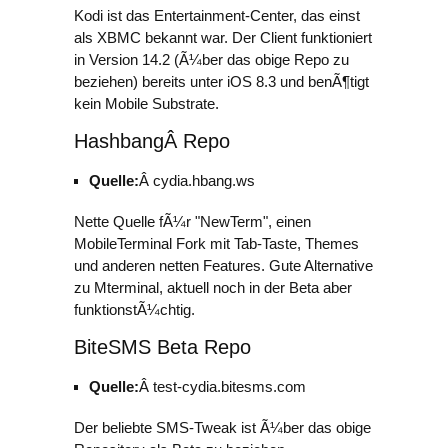
Kodi ist das Entertainment-Center, das einst
als XBMC bekannt war. Der Client funktioniert
in Version 14.2 (Ã¼ber das obige Repo zu
beziehen) bereits unter iOS 8.3 und benÃ¶tigt
kein Mobile Substrate.
HashbangÂ Repo
Quelle:
Â cydia.hbang.ws
Nette Quelle fÃ¼r "NewTerm", einen
MobileTerminal Fork mit Tab-Taste, Themes
und anderen netten Features. Gute Alternative
zu Mterminal, aktuell noch in der Beta aber
funktionstÃ¼chtig.
BiteSMS Beta Repo
Quelle:
Â test-cydia.bitesms.com
Der beliebte SMS-Tweak ist Ã¼ber das obige