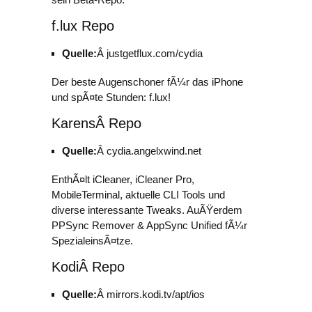
f.lux Repo
Quelle:
Â justgetflux.com/cydia
Der beste Augenschoner fÃ¼r das iPhone
und spÃ¤te Stunden: f.lux!
KarensÂ Repo
Quelle:
Â cydia.angelxwind.net
EnthÃ¤lt iCleaner, iCleaner Pro,
MobileTerminal, aktuelle CLI Tools und
diverse interessante Tweaks. AuÃŸerdem
PPSync Remover & AppSync Unified fÃ¼r
SpezialeinsÃ¤tze.
KodiÂ Repo
Quelle:
Â mirrors.kodi.tv/apt/ios