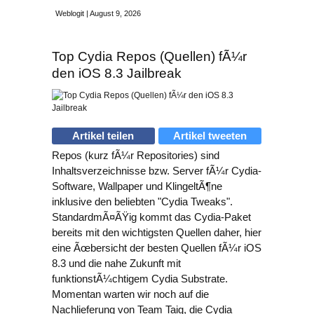
Weblogit | August 9, 2026
Top Cydia Repos (Quellen) fÃ¼r
den iOS 8.3 Jailbreak
Artikel teilen
Artikel tweeten
Repos (kurz fÃ¼r Repositories) sind
Inhaltsverzeichnisse bzw. Server fÃ¼r Cydia-
Software, Wallpaper und KlingeltÃ¶ne
inklusive den beliebten "Cydia Tweaks".
StandardmÃ¤ÃŸig kommt das Cydia-Paket
bereits mit den wichtigsten Quellen daher, hier
eine Ãœbersicht der besten Quellen fÃ¼r iOS
8.3 und die nahe Zukunft mit
funktionstÃ¼chtigem Cydia Substrate.
Momentan warten wir noch auf die
Nachlieferung von Team Taig, die Cydia