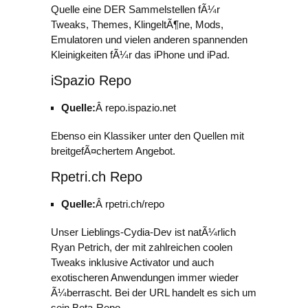
Quelle eine DER Sammelstellen fÃ¼r
Tweaks, Themes, KlingeltÃ¶ne, Mods,
Emulatoren und vielen anderen spannenden
Kleinigkeiten fÃ¼r das iPhone und iPad.
iSpazio Repo
Quelle:
Â repo.ispazio.net
Ebenso ein Klassiker unter den Quellen mit
breitgefÃ¤chertem Angebot.
Rpetri.ch Repo
Quelle:
Â rpetri.ch/repo
Unser Lieblings-Cydia-Dev ist natÃ¼rlich
Ryan Petrich, der mit zahlreichen coolen
Tweaks inklusive Activator und auch
exotischeren Anwendungen immer wieder
Ã¼berrascht. Bei der URL handelt es sich um
sein Beta-Repo.