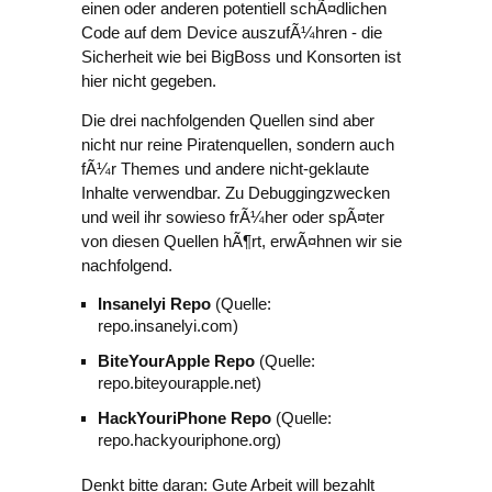
einen oder anderen potentiell schÃ¤dlichen
Code auf dem Device auszufÃ¼hren - die
Sicherheit wie bei BigBoss und Konsorten ist
hier nicht gegeben.
Die drei nachfolgenden Quellen sind aber
nicht nur reine Piratenquellen, sondern auch
fÃ¼r Themes und andere nicht-geklaute
Inhalte verwendbar. Zu Debuggingzwecken
und weil ihr sowieso frÃ¼her oder spÃ¤ter
von diesen Quellen hÃ¶rt, erwÃ¤hnen wir sie
nachfolgend.
Insanelyi Repo
(Quelle:
repo.insanelyi.com)
BiteYourApple Repo
(Quelle:
repo.biteyourapple.net)
HackYouriPhone Repo
(Quelle:
repo.hackyouriphone.org)
Denkt bitte daran: Gute Arbeit will bezahlt