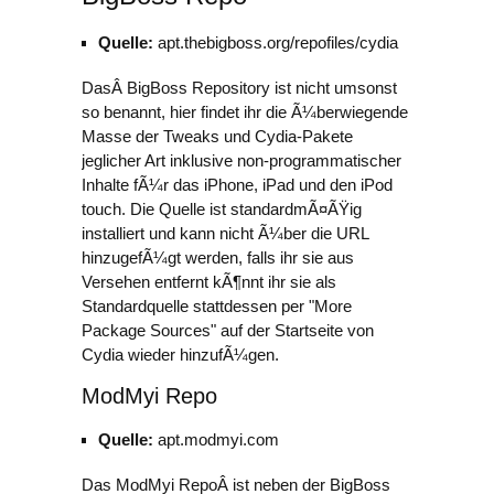
Quelle:
apt.thebigboss.org/repofiles/cydia
DasÂ BigBoss Repository ist nicht umsonst
so benannt, hier findet ihr die Ã¼berwiegende
Masse der Tweaks und Cydia-Pakete
jeglicher Art inklusive non-programmatischer
Inhalte fÃ¼r das iPhone, iPad und den iPod
touch. Die Quelle ist standardmÃ¤ÃŸig
installiert und kann nicht Ã¼ber die URL
hinzugefÃ¼gt werden, falls ihr sie aus
Versehen entfernt kÃ¶nnt ihr sie als
Standardquelle stattdessen per "More
Package Sources" auf der Startseite von
Cydia wieder hinzufÃ¼gen.
ModMyi Repo
Quelle:
apt.modmyi.com
Das ModMyi RepoÂ ist neben der BigBoss