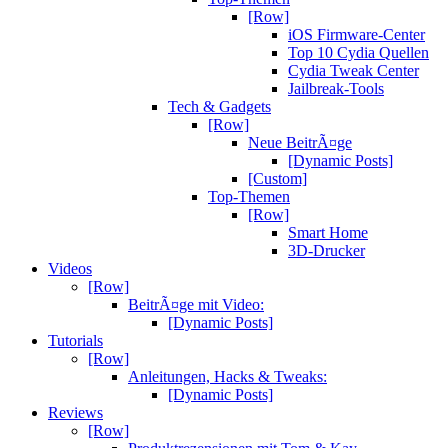
[Row]
iOS Firmware-Center
Top 10 Cydia Quellen
Cydia Tweak Center
Jailbreak-Tools
Tech & Gadgets
[Row]
Neue BeitrÃ¤ge
[Dynamic Posts]
[Custom]
Top-Themen
[Row]
Smart Home
3D-Drucker
Videos
[Row]
BeitrÃ¤ge mit Video:
[Dynamic Posts]
Tutorials
[Row]
Anleitungen, Hacks & Tweaks:
[Dynamic Posts]
Reviews
[Row]