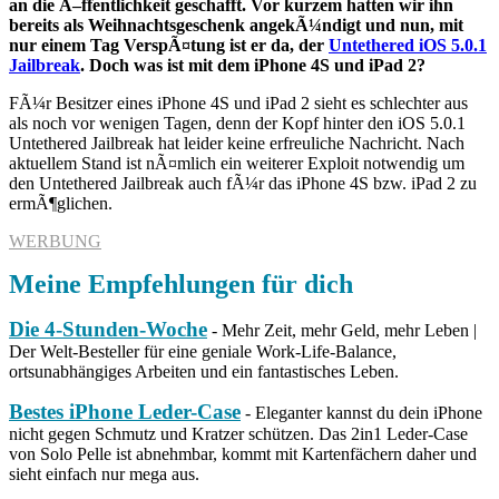
an die Ã–ffentlichkeit geschafft. Vor kurzem hatten wir ihn
bereits als Weihnachtsgeschenk angekÃ¼ndigt und nun, mit
nur einem Tag VerspÃ¤tung ist er da, der
Untethered iOS 5.0.1
Jailbreak
. Doch was ist mit dem iPhone 4S und iPad 2?
FÃ¼r Besitzer eines iPhone 4S und iPad 2 sieht es schlechter aus
als noch vor wenigen Tagen, denn der Kopf hinter den iOS 5.0.1
Untethered Jailbreak hat leider keine erfreuliche Nachricht. Nach
aktuellem Stand ist nÃ¤mlich ein weiterer Exploit notwendig um
den Untethered Jailbreak auch fÃ¼r das iPhone 4S bzw. iPad 2 zu
ermÃ¶glichen.
WERBUNG
Meine Empfehlungen für dich
Die 4-Stunden-Woche
- Mehr Zeit, mehr Geld, mehr Leben |
Der Welt-Besteller für eine geniale Work-Life-Balance,
ortsunabhängiges Arbeiten und ein fantastisches Leben.
Bestes iPhone Leder-Case
- Eleganter kannst du dein iPhone
nicht gegen Schmutz und Kratzer schützen. Das 2in1 Leder-Case
von Solo Pelle ist abnehmbar, kommt mit Kartenfächern daher und
sieht einfach nur mega aus.