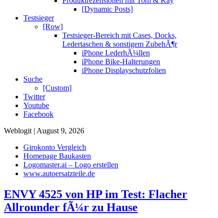
Produktrezensionen mit Tom & Kay
[Dynamic Posts]
Testsieger
[Row]
Testsieger-Bereich mit Cases, Docks,
Ledertaschen & sonstigem ZubehÃ¶r
iPhone LederhÃ¼llen
iPhone Bike-Halterungen
iPhone Displayschutzfolien
Suche
[Custom]
Twitter
Youtube
Facebook
Weblogit | August 9, 2026
Girokonto Vergleich
Homepage Baukasten
Logomaster.ai – Logo erstellen
www.autoersatzteile.de
ENVY 4525 von HP im Test: Flacher
Allrounder fÃ¼r zu Hause