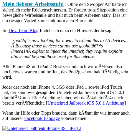
Mein liebster Arbeitsstuhl
- Ohne den Swopper Air hätte ich
sicherlich mehr Rückenschmerzen. Er fördert trotz Sitzposition eine
bewegliche Wirbelsäule und hält mich beim Arbeiten aktiv. Das ist
ein riesiger Vorteil zum stink normalen Bürostuhl.
Im
Dev-Team Blog
findet sich dazu ein Hinweis der besagt:
>pod2g is now looking for a way to extend this to A5 devices.
Â Because those devices cannot use geohotâ€™s
limera1nÂ exploit to inject the untether, they require exploits
above and beyond those used for this release.
Alle iPhone 4S und iPad 2 Besitzer und auch wir mÃ¼ssen also
noch etwas warten und hoffen, das Pod2g schon bald fÃ¼ndig sein
wird.
Jeder der noch ein iPhone 4, 3GS oder iPad 1 sowie iPod Touch
hat, der kann wie gesagt den Untetehred Jailbreak unter iOS 5.0.1
durchfÃ¼hren. Eine Anleitung haben wir natÃ¼rlich fÃ¼r euch
bereits verÃ¶ffentlicht. [
Untetehred Jailbreak iOS 5.0.1 Anleitung
]
Wenn ihr Hilfe oder Tipps braucht, dann kÃ¶nnt ihr wie immer auch
auf unserer
Facebook-Fanpage
vobeischauen.