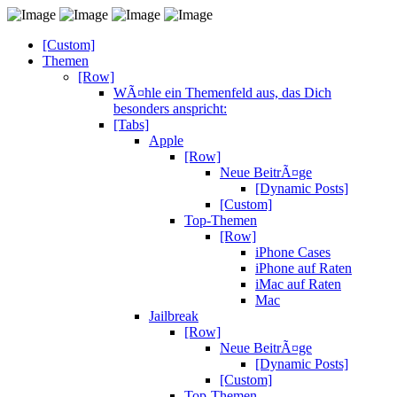
[Custom]
Themen
[Row]
WÃ¤hle ein Themenfeld aus, das Dich
besonders anspricht:
[Tabs]
Apple
[Row]
Neue BeitrÃ¤ge
[Dynamic Posts]
[Custom]
Top-Themen
[Row]
iPhone Cases
iPhone auf Raten
iMac auf Raten
Mac
Jailbreak
[Row]
Neue BeitrÃ¤ge
[Dynamic Posts]
[Custom]
Top-Themen