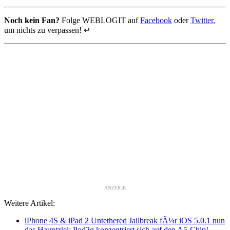
Noch kein Fan?
Folge WEBLOGIT auf
Facebook
oder
Twitter
,
um nichts zu verpassen! ↵
ANZEIGE
Weitere Artikel:
iPhone 4S & iPad 2 Untethered Jailbreak fÃ¼r iOS 5.0.1 nun
das Hauptziel: Pod2g konzentriert sich auf den A5-Chip!