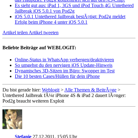
Es sieht gut aus: iPad 1, 3GS und iPod Touch 4G Untethered
Jailbreak iOS 5.0.1 von Pod2g
iOS 5.0.1 Untethered Jailbreak bestÃ¤tigt: Pod2g meldet
Erfolg beim iPhone 4 unter iOS 5.0.1
Artikel teilen
Artikel tweeten
Beliebte Beiträge auf WEBLOGIT:
Online-Status in WhatsApp verbergen/deaktivieren
So umgehst du den nervigen iOS Update-Hinweis
Dynamisches 3D-Sitzen im Büro: Swopper im Test
Die 10 besten Cases/Hüllen für dein iPhone
Du bist gerade hier:
Weblogit
>
Alle Themen & BeitrÃ¤ge
>
Untethered Jailbreak fÃ¼r iPhone 4S & iPad 2 dauert lÃ¤nger:
Pod2g braucht weiteren Exploit
Stefanie
27.12.2011, 15:05 Uhr