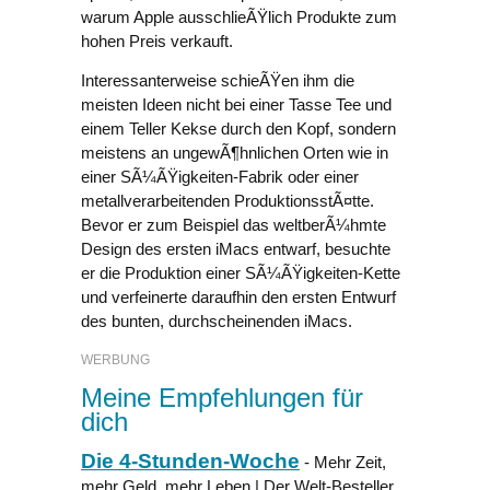
warum Apple ausschlieÃŸlich Produkte zum
hohen Preis verkauft.
Interessanterweise schieÃŸen ihm die
meisten Ideen nicht bei einer Tasse Tee und
einem Teller Kekse durch den Kopf, sondern
meistens an ungewÃ¶hnlichen Orten wie in
einer SÃ¼ÃŸigkeiten-Fabrik oder einer
metallverarbeitenden ProduktionsstÃ¤tte.
Bevor er zum Beispiel das weltberÃ¼hmte
Design des ersten iMacs entwarf, besuchte
er die Produktion einer SÃ¼ÃŸigkeiten-Kette
und verfeinerte daraufhin den ersten Entwurf
des bunten, durchscheinenden iMacs.
WERBUNG
Meine Empfehlungen für
dich
Die 4-Stunden-Woche
- Mehr Zeit,
mehr Geld, mehr Leben | Der Welt-Besteller