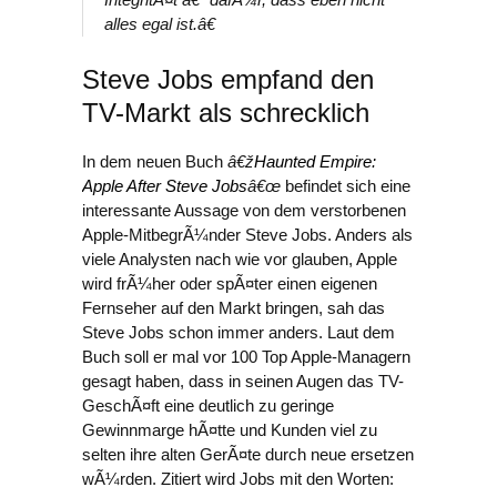
alles egal ist.â€
Steve Jobs empfand den
TV-Markt als schrecklich
In dem neuen Buch
â€ž
Haunted Empire:
Apple After Steve Jobs
â€œ
befindet sich eine
interessante Aussage von dem verstorbenen
Apple-MitbegrÃ¼nder Steve Jobs. Anders als
viele Analysten nach wie vor glauben, Apple
wird frÃ¼her oder spÃ¤ter einen eigenen
Fernseher auf den Markt bringen, sah das
Steve Jobs schon immer anders. Laut dem
Buch soll er mal vor 100 Top Apple-Managern
gesagt haben, dass in seinen Augen das TV-
GeschÃ¤ft eine deutlich zu geringe
Gewinnmarge hÃ¤tte und Kunden viel zu
selten ihre alten GerÃ¤te durch neue ersetzen
wÃ¼rden. Zitiert wird Jobs mit den Worten: