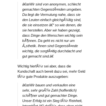
â€œWir sind von anonymen, schlecht
gemachten GegenstÃ¤nden umgeben.
Da liegt die Vermutung nahe, dass sie
den Leuten einfach gleichgÃ¼ltig sind,
die sie einsetzen â€“ so wie denen, die
sie herstellen. Aber wir haben gezeigt,
dass Dinge den Menschen wichtig sein
kÃ¶nnen. Da geht es nicht nur um
Ã„sthetik. Ihnen sind GegenstÃ¤nde
wichtig, die sorgfÃ¤ltig durchdacht und
gut gemacht sind.â€
Wichtig hierfÃ¼r sei aber, dass die
Kundschaft auch bereit dazu sei, mehr Geld
fÃ¼r gute Produkte auszugeben:
â€œWir bauen und verkaufen eine
sehr, sehr groÃŸe Zahl (hoffentlich)
schÃ¶ner und gut gemachter Dinge.
Unser Erfolg ist ein Sieg fÃ¼r Reinheit,
IntegritÃ¤t â€“ dafÃ¼r, dass eben nicht