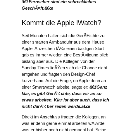
â€žFernseher sind ein schreckliches
GeschÃ¤ft.â€œ
Kommt die Apple iWatch?
Seit Monaten halten sich die GerÃ¼chte zu
einer smarten Armbanduhr aus dem Hause
Apple. Anzeichen fÃ¼r einen baldigen Start
gab es immer wieder, eine BestÃ¤tigung blieb
bislang aber aus. Die Kollegen von der
Sunday Times lieÃŸen sich die Chance nicht
entgehen und fragten den Design-Chef
kurzerhand. Auf die Frage, ob Apple denn an
einer Smartwatch arbeite, sagte er:
â€žGanz
klar, es gibt GerÃ¼chte, dass wir an so
etwas arbeiten. Klar ist aber auch, dass ich
nicht darÃ¼ber reden werde.â€œ
Direkt im Anschluss fragten die Kollegen, an
was er denn gerne einmal arbeiten wÃ¼rde,
was er bisher noch nicht gemacht hat. Seine