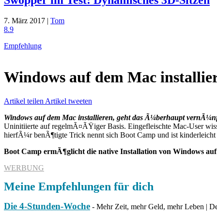
7. März 2017 |
Tom
8.9
Empfehlung
Windows auf dem Mac installie
Artikel teilen
Artikel tweeten
Windows auf dem Mac installieren, geht das Ã¼berhaupt vernÃ¼nf
Uninitiierte auf regelmÃ¤ÃŸiger Basis. Eingefleischte Mac-User w
hierfÃ¼r benÃ¶tigte Trick nennt sich Boot Camp und ist kinderleicht z
Boot Camp ermÃ¶glicht die native Installation von Windows au
WERBUNG
Meine Empfehlungen für dich
Die 4-Stunden-Woche
- Mehr Zeit, mehr Geld, mehr Leben | Der