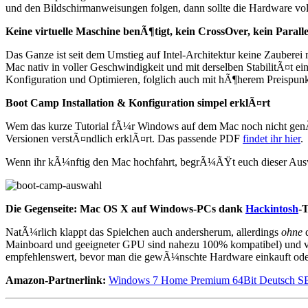
und den Bildschirmanweisungen folgen, dann sollte die Hardware v
Keine virtuelle Maschine benÃ¶tigt, kein CrossOver, kein Parall
Das Ganze ist seit dem Umstieg auf Intel-Architektur keine Zauberei 
Mac nativ in voller Geschwindigkeit und mit derselben StabilitÃ¤t 
Konfiguration und Optimieren, folglich auch mit hÃ¶herem Preispunk
Boot Camp Installation & Konfiguration simpel erklÃ¤rt
Wem das kurze Tutorial fÃ¼r Windows auf dem Mac noch nicht genÃ¼
Versionen verstÃ¤ndlich erklÃ¤rt. Das passende PDF
findet ihr hier
.
Wenn ihr kÃ¼nftig den Mac hochfahrt, begrÃ¼ÃŸt euch dieser Aus
Die Gegenseite: Mac OS X auf Windows-PCs dank
Hackintosh
-T
NatÃ¼rlich klappt das Spielchen auch andersherum, allerdings
ohne
d
Mainboard und geeigneter GPU sind nahezu 100% kompatibel) und viel
empfehlenswert, bevor man die gewÃ¼nschte Hardware einkauft oder
Amazon-Partnerlink:
Windows 7 Home Premium 64Bit Deutsch SB 