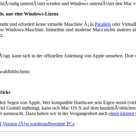
ollstÃ¤ndig unterstÃ¼tzt werden und Windows unterstÃ¼tzt den Mac v
els, nur eine Windows-Lizenz
mehr und erfordert keine virtuelle Maschine Ã¡ la
Parallels
oder Virtual
einer Windows-Maschine. Immerhin sind moderne Macs nichts anderes al
t.
gt, kann sich in der offiziellen Anleitung von Apple umsehen. Dort 
wahlbildschirm:
ricks
en Segen von Apple. Wer kompatible Hardware sein Eigen nennt (vie
 Geduld mitbringt, kann sich Mac OS X auf dem handelsÃ¼blichen PC i
 austauscht. Dazu haben wir in der Vergangenheit auch
einen kleinen
Version fÃ¼r wiederaufbereitete PCs