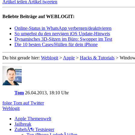
Artikel teilen
Artikel tweeten
Beliebte Beiträge auf WEBLOGIT:
Online-Status in WhatsApp verbergen/deaktivieren
So umgehst du den nervigen iOS Update-Hinweis
Dynamisches 3D-Sitzen im Büro: Swopper im Test
Die 10 besten Cases/Hüllen für dein iPhone
Du bist gerade hier:
Weblogit
>
Apple
>
Hacks & Tutorials
>
Windows
Tom
26.04.2013, 18:10 Uhr
folge Tom auf Twitter
Weblogit
Apple Themenwelt
Jailbreak
ZubehÃ¶r Testsieger
Top iPhone LederhÃ¼llen