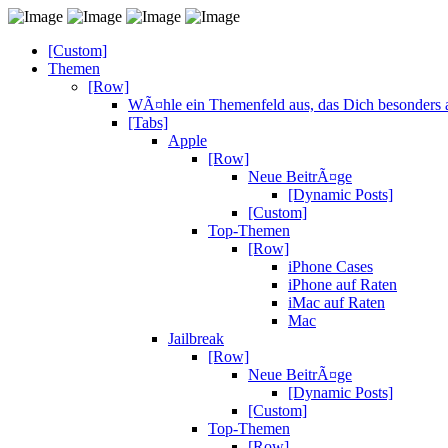
[Custom]
Themen
[Row]
WÃ¤hle ein Themenfeld aus, das Dich besonders a
[Tabs]
Apple
[Row]
Neue BeitrÃ¤ge
[Dynamic Posts]
[Custom]
Top-Themen
[Row]
iPhone Cases
iPhone auf Raten
iMac auf Raten
Mac
Jailbreak
[Row]
Neue BeitrÃ¤ge
[Dynamic Posts]
[Custom]
Top-Themen
[Row]