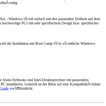
ollstÃ¤ndig.
Box - Windows lÃ¤uft einfach mit den passenden Treibern auf dem
s hochwertige PCs mit sehr spezifischem Design bzw. spezifischer
wird die Installation mit Boot Camp fÃ¼r sÃ¤mtliche Windows-
le Atom-Netbooks und Intel-Desktoprechner mit passendem
nstallieren. Generell ist der Blick auf eine KompatiblitÃ¤tsliste
 Guide
verÃ¶ffentlicht.