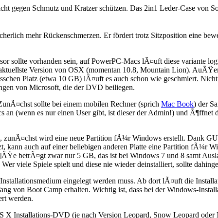
icht gegen Schmutz und Kratzer schützen. Das 2in1 Leder-Case von So
herlich mehr Rückenschmerzen. Er fördert trotz Sitzposition eine bewe
ssor sollte vorhanden sein, auf PowerPC-Macs lÃ¤uft diese variante l
die aktuellste Version von OSX (momentan 10.8, Mountain Lion). AuÃŸe
isschen Platz (etwa 10 GB) lÃ¤uft es auch schon wie geschmiert. Nicht
ungen von Microsoft, die der DVD beiliegen.
 ZunÃ¤chst sollte bei einem mobilen Rechner (sprich
Mac Book
) der S
s an (wenn es nur einen User gibt, ist dieser der Admin!) und Ã¶ffn
s, zunÃ¤chst wird eine neue Partition fÃ¼r Windows erstellt. Dank G
, kann auch auf einer beliebigen anderen Platte eine Partition fÃ¼r Win
Ÿe betrÃ¤gt zwar nur 5 GB, das ist bei Windows 7 und 8 samt Auslage
Wer viele Spiele spielt und diese nie wieder deinstalliert, sollte d
Installationsmedium eingelegt werden muss. Ab dort lÃ¤uft die Install
g von Boot Camp erhalten. Wichtig ist, dass bei der Windows-Installa
rt werden.
X Installations-DVD (je nach Version Leopard, Snow Leopard oder Mou