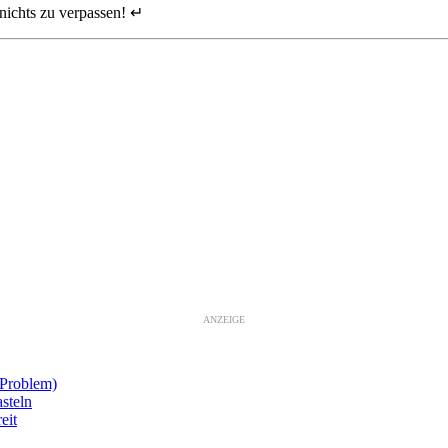
nichts zu verpassen! ↵
ANZEIGE
-Problem)
steln
eit