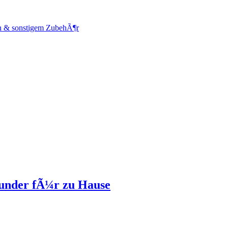
en & sonstigem ZubehÃ¶r
ounder fÃ¼r zu Hause