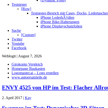
[Dynamic Posts]
Testsieger
[Row]
Testsieger-Bereich mit Cases, Docks, Ledertasch
iPhone LederhÃ¼llen
iPhone Bike-Halterungen
iPhone Displayschutzfolien
Suche
[Custom]
Twitter
Youtube
Facebook
Weblogit | August 7, 2026
Girokonto Vergleich
Homepage Baukasten
Logomaster.ai – Logo erstellen
www.autoersatzteile.de
ENVY 4525 von HP im Test: Flacher Allr
2. April 2017 |
Kay
Swopper im Test: Dynamisches 3D-Sitzen