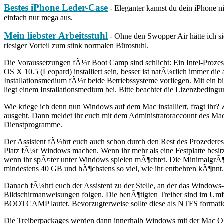
Bestes iPhone Leder-Case
- Eleganter kannst du dein iPhone n
einfach nur mega aus.
Mein liebster Arbeitsstuhl
- Ohne den Swopper Air hätte ich sic
riesiger Vorteil zum stink normalen Bürostuhl.
Die Voraussetzungen fÃ¼r Boot Camp sind schlicht: Ein Intel-Proze
OS X 10.5 (Leopard) installiert sein, besser ist natÃ¼rlich immer 
Installationsmedium fÃ¼r beide Betriebssysteme vorliegen. Mit ein b
liegt einem Installationsmedium bei. Bitte beachtet die Lizenzbeding
Wie kriege ich denn nun Windows auf dem Mac installiert, fragt ihr?
ausgeht. Dann meldet ihr euch mit dem Administratoraccount des Mac
Dienstprogramme.
Der Assistent fÃ¼hrt euch auch schon durch den Rest des Prozedere
Platz fÃ¼r Windows machen. Wenn ihr mehr als eine Festplatte besitzt
wenn ihr spÃ¤ter unter Windows spielen mÃ¶chtet. Die MinimalgrÃ¶Ã
mindestens 40 GB und hÃ¶chstens so viel, wie ihr entbehren kÃ¶nnt. 
Danach fÃ¼hrt euch der Assistent zu der Stelle, an der das Windows-
Bildschirmanweisungen folgen. Die benÃ¶tigten Treiber sind im Umfan
BOOTCAMP lautet. Bevorzugterweise sollte diese als NTFS formatie
Die Treiberpackages werden dann innerhalb Windows mit der Mac OS 