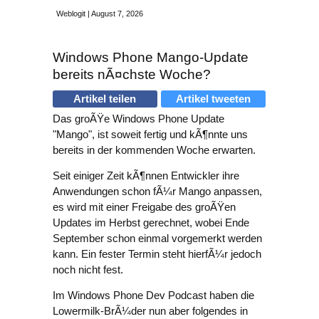
Weblogit | August 7, 2026
Windows Phone Mango-Update
bereits nÃ¤chste Woche?
Artikel teilen
Artikel tweeten
Das groÃŸe Windows Phone Update
"Mango", ist soweit fertig und kÃ¶nnte uns
bereits in der kommenden Woche erwarten.
Seit einiger Zeit kÃ¶nnen Entwickler ihre
Anwendungen schon fÃ¼r Mango anpassen,
es wird mit einer Freigabe des groÃŸen
Updates im Herbst gerechnet, wobei Ende
September schon einmal vorgemerkt werden
kann. Ein fester Termin steht hierfÃ¼r jedoch
noch nicht fest.
Im Windows Phone Dev Podcast haben die
Lowermilk-BrÃ¼der nun aber folgendes in