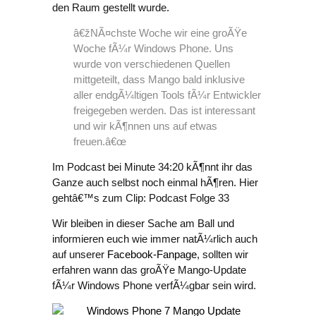
den Raum gestellt wurde.
â€žNÃ¤chste Woche wir eine groÃŸe
Woche fÃ¼r Windows Phone. Uns
wurde von verschiedenen Quellen
mittgeteilt, dass Mango bald inklusive
aller endgÃ¼ltigen Tools fÃ¼r Entwickler
freigegeben werden. Das ist interessant
und wir kÃ¶nnen uns auf etwas
freuen.â€œ
Im Podcast bei Minute 34:20 kÃ¶nnt ihr das
Ganze auch selbst noch einmal hÃ¶ren. Hier
gehtâ€™s zum Clip: Podcast Folge 33
Wir bleiben in dieser Sache am Ball und
informieren euch wie immer natÃ¼rlich auch
auf unserer
Facebook-Fanpage
, sollten wir
erfahren wann das groÃŸe Mango-Update
fÃ¼r Windows Phone verfÃ¼gbar sein wird.