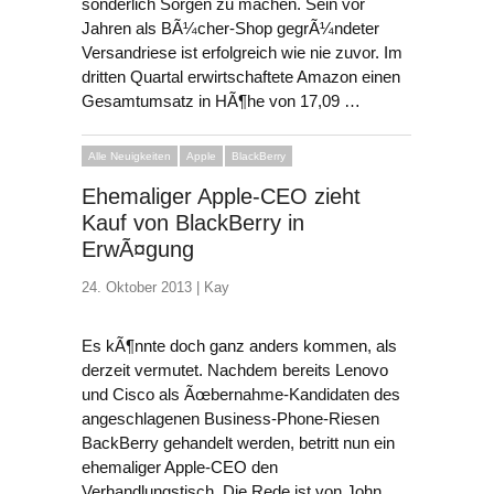
sonderlich Sorgen zu machen. Sein vor
Jahren als BÃ¼cher-Shop gegrÃ¼ndeter
Versandriese ist erfolgreich wie nie zuvor. Im
dritten Quartal erwirtschaftete Amazon einen
Gesamtumsatz in HÃ¶he von 17,09 …
Alle Neuigkeiten
Apple
BlackBerry
Ehemaliger Apple-CEO zieht
Kauf von BlackBerry in
ErwÃ¤gung
24. Oktober 2013 |
Kay
Es kÃ¶nnte doch ganz anders kommen, als
derzeit vermutet. Nachdem bereits Lenovo
und Cisco als Ãœbernahme-Kandidaten des
angeschlagenen Business-Phone-Riesen
BackBerry gehandelt werden, betritt nun ein
ehemaliger Apple-CEO den
Verhandlungstisch. Die Rede ist von John