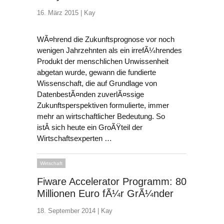
16. März 2015 |
Kay
WÃ¤hrend die Zukunftsprognose vor noch
wenigen Jahrzehnten als ein irrefÃ¼hrendes
Produkt der menschlichen Unwissenheit
abgetan wurde, gewann die fundierte
Wissenschaft, die auf Grundlage von
DatenbestÃ¤nden zuverlÃ¤ssige
Zukunftsperspektiven formulierte, immer
mehr an wirtschaftlicher Bedeutung. So
istÂ sich heute ein GroÃŸteil der
Wirtschaftsexperten …
Wirtschaft
Fiware Accelerator Programm: 80
Millionen Euro fÃ¼r GrÃ¼nder
18. September 2014 |
Kay