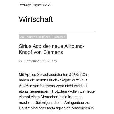
Weblogit | August 8, 2026
Wirtschaft
Alle Themen & BeitrÃ¤ge
Wirtschaft
Sirius Act: der neue Allround-
Knopf von Siemens
27. September 2015 |
Kay
Mit Apples Sprachassistenten â€žSiriâ€œ
haben die neuen DruckknÃ¶pfe â€žSirius
Actâ€œ von Siemens zwar nicht wirklich
etwas gemeinsam. Trotzdem wollen wir heute
einmal einen Abstecher in die Industrie
machen. Diejenigen, die im Anlagenbau zu
Hause sind oder tagtÃ¤glich an Maschinen in
…