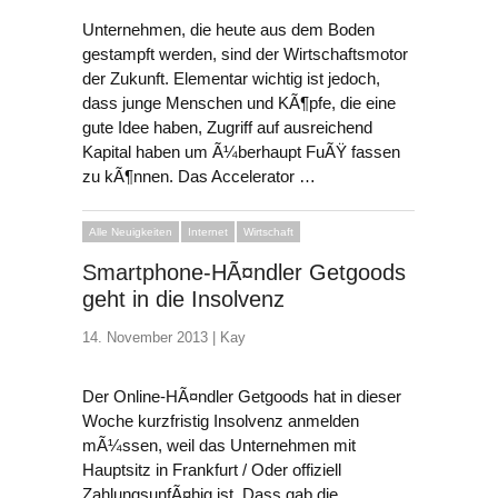
Unternehmen, die heute aus dem Boden
gestampft werden, sind der Wirtschaftsmotor
der Zukunft. Elementar wichtig ist jedoch,
dass junge Menschen und KÃ¶pfe, die eine
gute Idee haben, Zugriff auf ausreichend
Kapital haben um Ã¼berhaupt FuÃŸ fassen
zu kÃ¶nnen. Das Accelerator …
Alle Neuigkeiten
Internet
Wirtschaft
Smartphone-HÃ¤ndler Getgoods
geht in die Insolvenz
14. November 2013 |
Kay
Der Online-HÃ¤ndler Getgoods hat in dieser
Woche kurzfristig Insolvenz anmelden
mÃ¼ssen, weil das Unternehmen mit
Hauptsitz in Frankfurt / Oder offiziell
ZahlungsunfÃ¤hig ist. Dass gab die