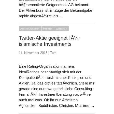
bÃ¶rsennotierte Getgoods.de AG bekannt.
Der Aktienkurs ist im Zuge der Bekanntgabe
rapide abgestÃ¼rzt, als …
Alle Neuigkeiten
Internet
Wirtschaft
Twitter-Aktie geeignet fÃ¼r
islamische Investments
11. November 2013 |
Tom
Eine Rating-Organisation namens
IdealRatings beschÃ¤ftigt sich mit der
KompatibilitÃ¤t muslimischer Prinzipien und
Aktien. Ja, das gibt es tatsÃ¤chlich. Stelle mir
gerade eine durchweg christliche Consulting-
Firma fÃ¼r Investmentberatung vor, wÃ¤re
auch mal was. Ob ihr nun Atheisten,
Agnostiker, Buddhisten, Christen, Muslime …