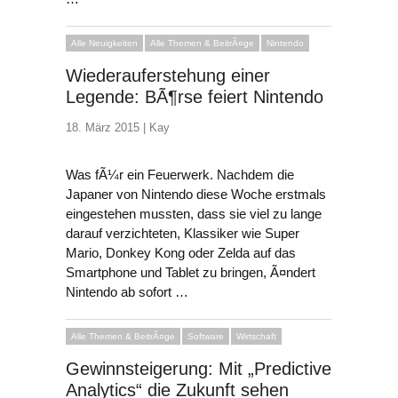
Alle Neuigkeiten
Alle Themen & BeitrÃ¤ge
Nintendo
Wiederauferstehung einer
Legende: BÃ¶rse feiert Nintendo
18. März 2015 |
Kay
Was fÃ¼r ein Feuerwerk. Nachdem die
Japaner von Nintendo diese Woche erstmals
eingestehen mussten, dass sie viel zu lange
darauf verzichteten, Klassiker wie Super
Mario, Donkey Kong oder Zelda auf das
Smartphone und Tablet zu bringen, Ã¤ndert
Nintendo ab sofort …
Alle Themen & BeitrÃ¤ge
Software
Wirtschaft
Gewinnsteigerung: Mit „Predictive
Analytics“ die Zukunft sehen