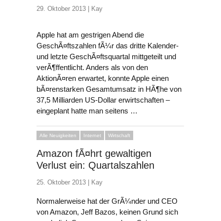
29. Oktober 2013 |
Kay
Apple hat am gestrigen Abend die
GeschÃ¤ftszahlen fÃ¼r das dritte Kalender-
und letzte GeschÃ¤ftsquartal mittgeteilt und
verÃ¶ffentlicht. Anders als von den
AktionÃ¤ren erwartet, konnte Apple einen
bÃ¤renstarken Gesamtumsatz in HÃ¶he von
37,5 Milliarden US-Dollar erwirtschaften –
eingeplant hatte man seitens …
Alle Neuigkeiten
Internet
Wirtschaft
Amazon fÃ¤hrt gewaltigen
Verlust ein: Quartalszahlen
25. Oktober 2013 |
Kay
Normalerweise hat der GrÃ¼nder und CEO
von Amazon, Jeff Bazos, keinen Grund sich