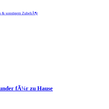
en & sonstigem ZubehÃ¶r
ounder fÃ¼r zu Hause