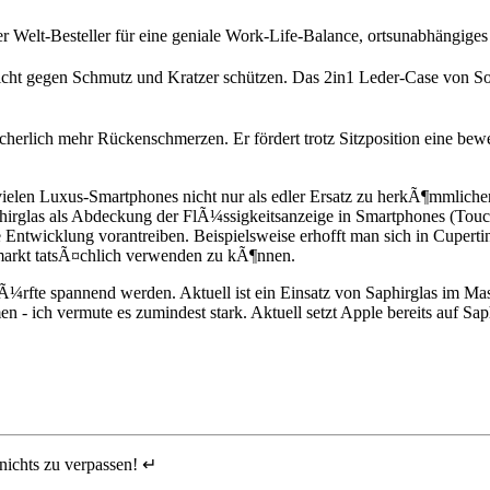
 Welt-Besteller für eine geniale Work-Life-Balance, ortsunabhängiges 
icht gegen Schmutz und Kratzer schützen. Das 2in1 Leder-Case von So
herlich mehr Rückenschmerzen. Er fördert trotz Sitzposition eine bewe
n vielen Luxus-Smartphones nicht nur als edler Ersatz zu herkÃ¶mmlich
rglas als Abdeckung der FlÃ¼ssigkeitsanzeige in Smartphones (Touchsc
Entwicklung vorantreiben. Beispielsweise erhofft man sich in Cuperti
arkt tatsÃ¤chlich verwenden zu kÃ¶nnen.
Ã¼rfte spannend werden. Aktuell ist ein Einsatz von Saphirglas im Ma
n - ich vermute es zumindest stark. Aktuell setzt Apple bereits auf 
nichts zu verpassen! ↵