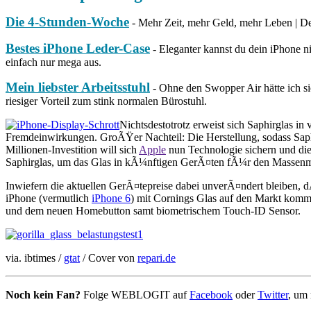
Die 4-Stunden-Woche
- Mehr Zeit, mehr Geld, mehr Leben | Der
Bestes iPhone Leder-Case
- Eleganter kannst du dein iPhone n
einfach nur mega aus.
Mein liebster Arbeitsstuhl
- Ohne den Swopper Air hätte ich sic
riesiger Vorteil zum stink normalen Bürostuhl.
Nichtsdestotrotz erweist sich Saphirglas i
Fremdeinwirkungen. GroÃŸer Nachteil: Die Herstellung, sodass Saphi
Millionen-Investition will sich
Apple
nun Technologie sichern und die 
Saphirglas, um das Glas in kÃ¼nftigen GerÃ¤ten fÃ¼r den Massenm
Inwiefern die aktuellen GerÃ¤tepreise dabei unverÃ¤ndert bleiben, d
iPhone (vermutlich
iPhone 6
) mit Cornings Glas auf den Markt komme
und dem neuen Homebutton samt biometrischem Touch-ID Sensor.
via. ibtimes /
gtat
/ Cover von
repari.de
Noch kein Fan?
Folge WEBLOGIT auf
Facebook
oder
Twitter
, um 