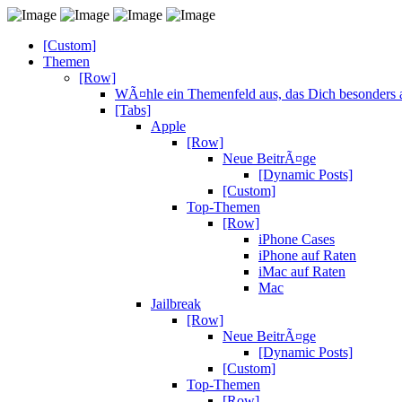
[Custom]
Themen
[Row]
WÃ¤hle ein Themenfeld aus, das Dich besonders a
[Tabs]
Apple
[Row]
Neue BeitrÃ¤ge
[Dynamic Posts]
[Custom]
Top-Themen
[Row]
iPhone Cases
iPhone auf Raten
iMac auf Raten
Mac
Jailbreak
[Row]
Neue BeitrÃ¤ge
[Dynamic Posts]
[Custom]
Top-Themen
[Row]