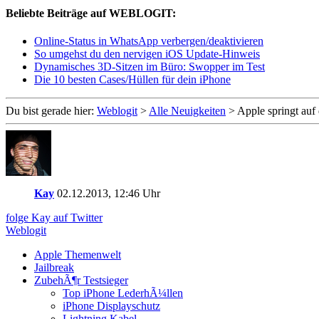
Beliebte Beiträge auf WEBLOGIT:
Online-Status in WhatsApp verbergen/deaktivieren
So umgehst du den nervigen iOS Update-Hinweis
Dynamisches 3D-Sitzen im Büro: Swopper im Test
Die 10 besten Cases/Hüllen für dein iPhone
Du bist gerade hier:
Weblogit
>
Alle Neuigkeiten
>
Apple springt au
Kay
02.12.2013, 12:46 Uhr
folge Kay auf Twitter
Weblogit
Apple Themenwelt
Jailbreak
ZubehÃ¶r Testsieger
Top iPhone LederhÃ¼llen
iPhone Displayschutz
Lightning Kabel