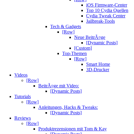
iOS Firmware-Center
Top 10 Cydia Quellen
Cydia Tweak Center
Jailbreak-Tools
Tech & Gadgets
[Row]
Neue BeitrÃ¤ge
[Dynamic Posts]
[Custom]
Top-Themen
[Row]
Smart Home
3D-Drucker
Videos
[Row]
BeitrÃ¤ge mit Video:
[Dynamic Posts]
Tutorials
[Row]
Anleitungen, Hacks & Tweaks:
[Dynamic Posts]
Reviews
[Row]
Produktrezensionen mit Tom & Kay