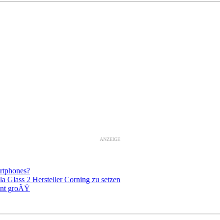
ANZEIGE
artphones?
a Glass 2 Hersteller Corning zu setzen
lant groÃŸ