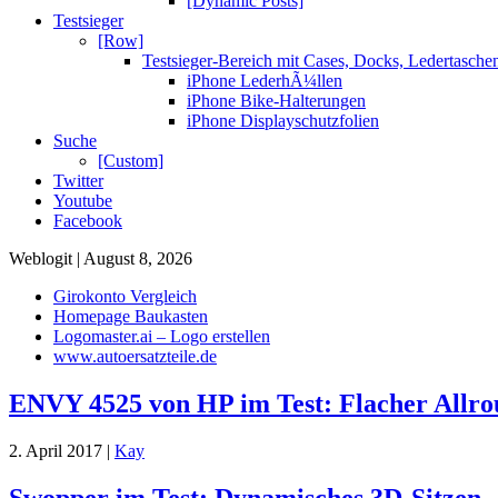
[Dynamic Posts]
Testsieger
[Row]
Testsieger-Bereich mit Cases, Docks, Ledertasch
iPhone LederhÃ¼llen
iPhone Bike-Halterungen
iPhone Displayschutzfolien
Suche
[Custom]
Twitter
Youtube
Facebook
Weblogit | August 8, 2026
Girokonto Vergleich
Homepage Baukasten
Logomaster.ai – Logo erstellen
www.autoersatzteile.de
ENVY 4525 von HP im Test: Flacher Allr
2. April 2017 |
Kay
Swopper im Test: Dynamisches 3D-Sitzen