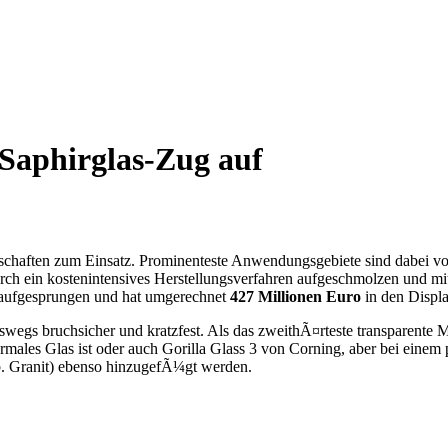
Saphirglas-Zug auf
¤tschaften zum Einsatz. Prominenteste Anwendungsgebiete sind dabei v
 durch ein kostenintensives Herstellungsverfahren aufgeschmolzen und 
 aufgesprungen und hat umgerechnet
427 Millionen Euro
in den Displa
swegs bruchsicher und kratzfest. Als das zweithÃ¤rteste transparente 
ormales Glas ist oder auch Gorilla Glass 3 von Corning, aber bei einem
b. Granit) ebenso hinzugefÃ¼gt werden.