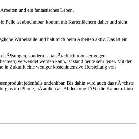
Arbeiten und ein fantastisches Leben.
lo Pelle ist abnehmbar, kommt mit Kartenfächern daher und sieht
gliche Wirbelsäule und hält mich beim Arbeiten aktiv. Das ist ein
en LÃ¶sungen, sondern ist tatsÃ¤chlich robuster gegen
reen) verwendet werden kann, ist stand heute sehr teuer. Mit der
no in Zukunft eine weniger kostenintensive Herstellung von
ssenprodukt jedenfalls undenkbar. Bis dahin wird auch das nÃ¤chste
Saphirglas im iPhone, nÃ¤mlich als Abdeckung fÃ¼r die Kamera-Linse