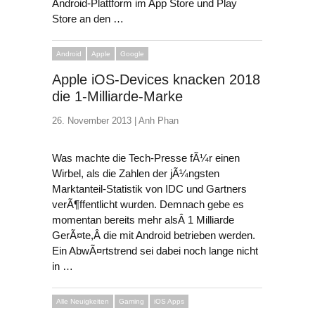
Android-Plattform im App Store und Play
Store an den …
Android
Apple
Google
Apple iOS-Devices knacken 2018
die 1-Milliarde-Marke
26. November 2013 |
Anh Phan
Was machte die Tech-Presse fÃ¼r einen
Wirbel, als die Zahlen der jÃ¼ngsten
Marktanteil-Statistik von IDC und Gartners
verÃ¶ffentlicht wurden. Demnach gebe es
momentan bereits mehr alsÂ 1 Milliarde
GerÃ¤te,Â die mit Android betrieben werden.
Ein AbwÃ¤rtstrend sei dabei noch lange nicht
in …
Alle Neuigkeiten
Gaming
iOS Apps