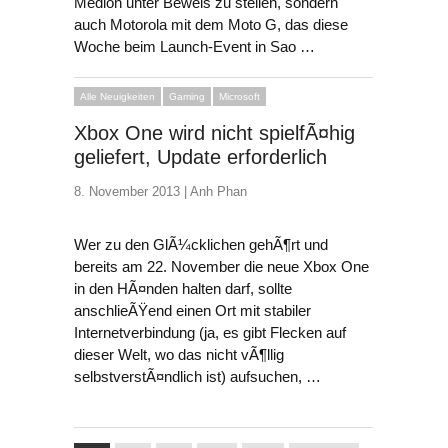
Medion unter Beweis zu stellen, sondern
auch Motorola mit dem Moto G, das diese
Woche beim Launch-Event in Sao …
Alle Neuigkeiten
Gaming
Microsoft
Xbox One wird nicht spielfÃ¤hig
geliefert, Update erforderlich
8. November 2013 |
Anh Phan
Wer zu den GlÃ¼cklichen gehÃ¶rt und
bereits am 22. November die neue Xbox One
in den HÃ¤nden halten darf, sollte
anschlieÃŸend einen Ort mit stabiler
Internetverbindung (ja, es gibt Flecken auf
dieser Welt, wo das nicht vÃ¶llig
selbstverstÃ¤ndlich ist) aufsuchen, …