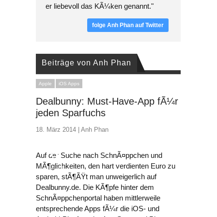
er liebevoll das KÃ¼ken genannt."
folge Anh Phan auf Twitter
Beiträge von Anh Phan
Apple
iOS Apps
Dealbunny: Must-Have-App fÃ¼r
jeden Sparfuchs
18. März 2014 |
Anh Phan
9
Auf der Suche nach SchnÃ¤ppchen und
MÃ¶glichkeiten, den hart verdienten Euro zu
Praktisch
sparen, stÃ¶ÃŸt man unweigerlich auf
Dealbunny.de. Die KÃ¶pfe hinter dem
SchnÃ¤ppchenportal haben mittlerweile
entsprechende Apps fÃ¼r die iOS- und