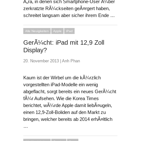
Ã„ra, in denen sich Smartphone-User Ã¼ber
zerkratzte RÃ¼ckseiten geÃ¤rgert haben,
schreitet langsam aber sicher ihrem Ende …
Alle Neuigkeiten
Apple
iPad
GerÃ¼cht: iPad mit 12,9 Zoll
Display?
20. November 2013 |
Anh Phan
Kaum ist der Wirbel um die kÃ¼rzlich
vorgestellten iPad-Modelle ein wenig
abgeflacht, sorgt bereits ein neues GerÃ¼cht
fÃ¼r Aufsehen. Wie die Korea Times
berichtet, wÃ¼rde Apple damit liebÃ¤ugeln,
einen 12,9-Zoll-Boliden auf den Markt zu
bringen, welcher bereits ab 2014 erhÃ¤ltlich
…