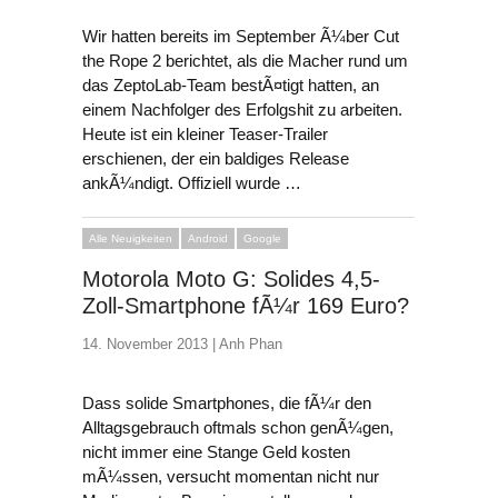
Wir hatten bereits im September Ã¼ber Cut
the Rope 2 berichtet, als die Macher rund um
das ZeptoLab-Team bestÃ¤tigt hatten, an
einem Nachfolger des Erfolgshit zu arbeiten.
Heute ist ein kleiner Teaser-Trailer
erschienen, der ein baldiges Release
ankÃ¼ndigt. Offiziell wurde …
Alle Neuigkeiten
Android
Google
Motorola Moto G: Solides 4,5-
Zoll-Smartphone fÃ¼r 169 Euro?
14. November 2013 |
Anh Phan
Dass solide Smartphones, die fÃ¼r den
Alltagsgebrauch oftmals schon genÃ¼gen,
nicht immer eine Stange Geld kosten
mÃ¼ssen, versucht momentan nicht nur