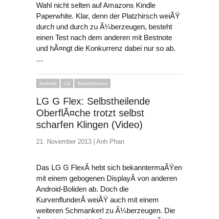
Wahl nicht selten auf Amazons Kindle
Paperwhite. Klar, denn der Platzhirsch weiÃŸ
durch und durch zu Ã¼berzeugen, besteht
einen Test nach dem anderen mit Bestnote
und hÃ¤ngt die Konkurrenz dabei nur so ab.
…
Android
LG
Smartphones
LG G Flex: Selbstheilende
OberflÃ¤che trotzt selbst
scharfen Klingen (Video)
21. November 2013 |
Anh Phan
Das LG G FlexÂ hebt sich bekanntermaÃŸen
mit einem gebogenen DisplayÂ von anderen
Android-Boliden ab. Doch die
KurvenflunderÂ weiÃŸ auch mit einem
weiteren Schmankerl zu Ã¼berzeugen. Die