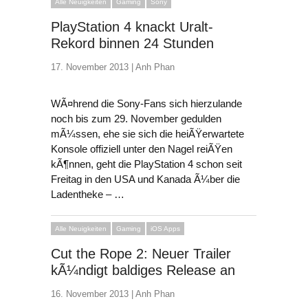
Alle Neuigkeiten
Gaming
Sony
PlayStation 4 knackt Uralt-
Rekord binnen 24 Stunden
17. November 2013 |
Anh Phan
WÃ¤hrend die Sony-Fans sich hierzulande
noch bis zum 29. November gedulden
mÃ¼ssen, ehe sie sich die heiÃŸerwartete
Konsole offiziell unter den Nagel reiÃŸen
kÃ¶nnen, geht die PlayStation 4 schon seit
Freitag in den USA und Kanada Ã¼ber die
Ladentheke – …
Alle Neuigkeiten
Gaming
iOS Apps
Cut the Rope 2: Neuer Trailer
kÃ¼ndigt baldiges Release an
16. November 2013 |
Anh Phan