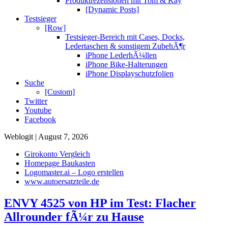
Produktrezensionen mit Tom & Kay
[Dynamic Posts]
Testsieger
[Row]
Testsieger-Bereich mit Cases, Docks,
Ledertaschen & sonstigem ZubehÃ¶r
iPhone LederhÃ¼llen
iPhone Bike-Halterungen
iPhone Displayschutzfolien
Suche
[Custom]
Twitter
Youtube
Facebook
Weblogit | August 7, 2026
Girokonto Vergleich
Homepage Baukasten
Logomaster.ai – Logo erstellen
www.autoersatzteile.de
ENVY 4525 von HP im Test: Flacher
Allrounder fÃ¼r zu Hause