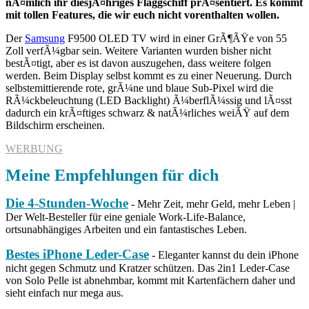
nÃ¤mlich ihr diesjÃ¤hriges Flaggschiff prÃ¤sentiert. Es kommt
mit tollen Features, die wir euch nicht vorenthalten wollen.
Der
Samsung
F9500 OLED TV wird in einer GrÃ¶ÃŸe von 55
Zoll verfÃ¼gbar sein. Weitere Varianten wurden bisher nicht
bestÃ¤tigt, aber es ist davon auszugehen, dass weitere folgen
werden. Beim Display selbst kommt es zu einer Neuerung. Durch
selbstemittierende rote, grÃ¼ne und blaue Sub-Pixel wird die
RÃ¼ckbeleuchtung (LED Backlight) Ã¼berflÃ¼ssig und lÃ¤sst
dadurch ein krÃ¤ftiges schwarz & natÃ¼rliches weiÃŸ auf dem
Bildschirm erscheinen.
WERBUNG
Meine Empfehlungen für dich
Die 4-Stunden-Woche
- Mehr Zeit, mehr Geld, mehr Leben |
Der Welt-Besteller für eine geniale Work-Life-Balance,
ortsunabhängiges Arbeiten und ein fantastisches Leben.
Bestes iPhone Leder-Case
- Eleganter kannst du dein iPhone
nicht gegen Schmutz und Kratzer schützen. Das 2in1 Leder-Case
von Solo Pelle ist abnehmbar, kommt mit Kartenfächern daher und
sieht einfach nur mega aus.