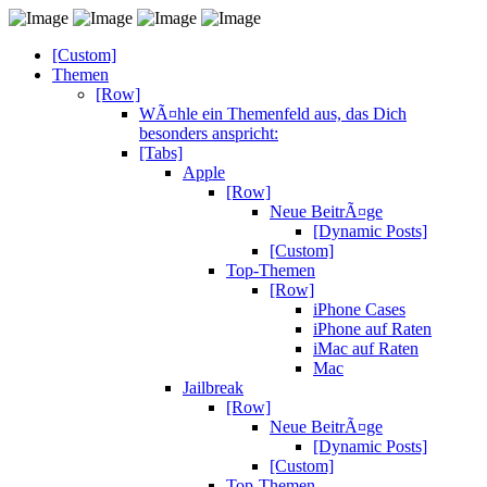
[Custom]
Themen
[Row]
WÃ¤hle ein Themenfeld aus, das Dich
besonders anspricht:
[Tabs]
Apple
[Row]
Neue BeitrÃ¤ge
[Dynamic Posts]
[Custom]
Top-Themen
[Row]
iPhone Cases
iPhone auf Raten
iMac auf Raten
Mac
Jailbreak
[Row]
Neue BeitrÃ¤ge
[Dynamic Posts]
[Custom]
Top-Themen