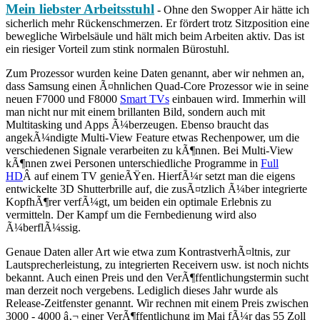
Mein liebster Arbeitsstuhl
- Ohne den Swopper Air hätte ich
sicherlich mehr Rückenschmerzen. Er fördert trotz Sitzposition eine
bewegliche Wirbelsäule und hält mich beim Arbeiten aktiv. Das ist
ein riesiger Vorteil zum stink normalen Bürostuhl.
Zum Prozessor wurden keine Daten genannt, aber wir nehmen an,
dass Samsung einen Ã¤hnlichen Quad-Core Prozessor wie in seine
neuen F7000 und F8000
Smart TVs
einbauen wird. Immerhin will
man nicht nur mit einem brillanten Bild, sondern auch mit
Multitasking und Apps Ã¼berzeugen. Ebenso braucht das
angekÃ¼ndigte Multi-View Feature etwas Rechenpower, um die
verschiedenen Signale verarbeiten zu kÃ¶nnen. Bei Multi-View
kÃ¶nnen zwei Personen unterschiedliche Programme in
Full
HD
Â auf einem TV genieÃŸen. HierfÃ¼r setzt man die eigens
entwickelte 3D Shutterbrille auf, die zusÃ¤tzlich Ã¼ber integrierte
KopfhÃ¶rer verfÃ¼gt, um beiden ein optimale Erlebnis zu
vermitteln. Der Kampf um die Fernbedienung wird also
Ã¼berflÃ¼ssig.
Genaue Daten aller Art wie etwa zum KontrastverhÃ¤ltnis, zur
Lautsprecherleistung, zu integrierten Receivern usw. ist noch nichts
bekannt. Auch einen Preis und den VerÃ¶ffentlichungstermin sucht
man derzeit noch vergebens. Lediglich dieses Jahr wurde als
Release-Zeitfenster genannt. Wir rechnen mit einem Preis zwischen
3000 - 4000 â‚¬ einer VerÃ¶ffentlichung im Mai fÃ¼r das 55 Zoll