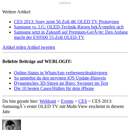
ANZEIGE
Weitere Artikel:
CES 2013: Sony zeigt 56 Zoll 4K OLED TV Prototypen
Samsung vs. LG: OLED-Technik-Riesen bekÃ¤mpfen sich
Samsung setzt in Zukunft auf Premium-GerÃ¤te: Den Anfang
macht der ES9500 55-Zoll OLED-TV
Artikel teilen
Artikel tweeten
Beliebte Beiträge auf WEBLOGIT:
Online-Status in WhatsApp verbergen/deaktivieren
So umgehst du den nervigen iOS Update-Hinweis
Dynamisches 3D-Sitzen im Büro: Swopper im Test
Die 10 besten Cases/Hüllen für dein iPhone
Du bist gerade hier:
Weblogit
>
Events
>
CES
>
CES 2013:
SamsungÂ´s erster OLED TV mit Multi-View erscheint in diesem
Jahr