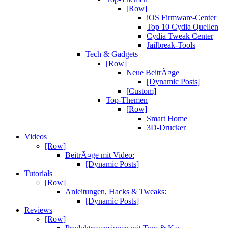
[Row]
iOS Firmware-Center
Top 10 Cydia Quellen
Cydia Tweak Center
Jailbreak-Tools
Tech & Gadgets
[Row]
Neue BeitrÃ¤ge
[Dynamic Posts]
[Custom]
Top-Themen
[Row]
Smart Home
3D-Drucker
Videos
[Row]
BeitrÃ¤ge mit Video:
[Dynamic Posts]
Tutorials
[Row]
Anleitungen, Hacks & Tweaks:
[Dynamic Posts]
Reviews
[Row]