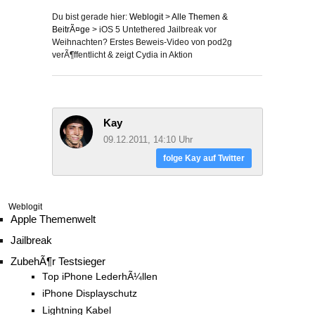
Du bist gerade hier:
Weblogit
>
Alle Themen &
BeitrÃ¤ge
>
iOS 5 Untethered Jailbreak vor
Weihnachten? Erstes Beweis-Video von pod2g
verÃ¶ffentlicht & zeigt Cydia in Aktion
Kay
09.12.2011, 14:10 Uhr
folge Kay auf Twitter
Weblogit
Apple Themenwelt
Jailbreak
ZubehÃ¶r Testsieger
Top iPhone LederhÃ¼llen
iPhone Displayschutz
Lightning Kabel