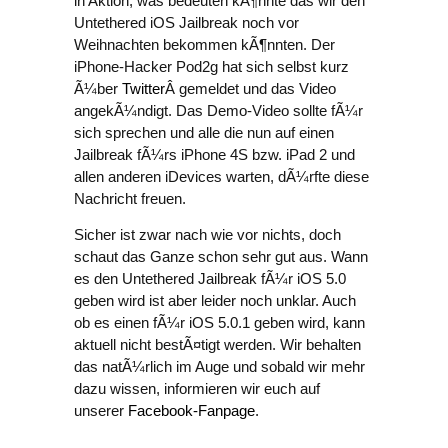
in Aktion, was bedeuten kÃ¶nnte das wir den
Untethered iOS Jailbreak noch vor
Weihnachten bekommen kÃ¶nnten. Der
iPhone-Hacker Pod2g hat sich selbst kurz
Ã¼ber
Twitter
Â gemeldet und das Video
angekÃ¼ndigt. Das Demo-Video sollte fÃ¼r
sich sprechen und alle die nun auf einen
Jailbreak fÃ¼rs iPhone 4S bzw. iPad 2 und
allen anderen iDevices warten, dÃ¼rfte diese
Nachricht freuen.
Sicher ist zwar nach wie vor nichts, doch
schaut das Ganze schon sehr gut aus. Wann
es den Untethered Jailbreak fÃ¼r iOS 5.0
geben wird ist aber leider noch unklar. Auch
ob es einen fÃ¼r iOS 5.0.1 geben wird, kann
aktuell nicht bestÃ¤tigt werden. Wir behalten
das natÃ¼rlich im Auge und sobald wir mehr
dazu wissen, informieren wir euch auf
unserer
Facebook-Fanpage
.