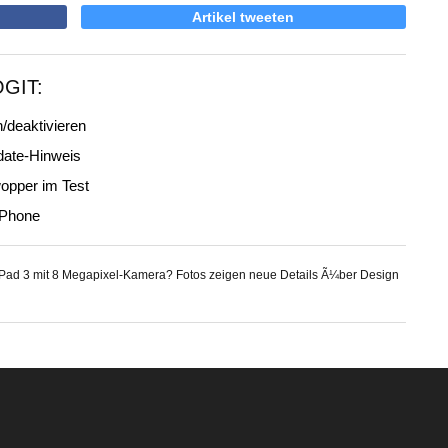
Artikel tweeten
OGIT:
/deaktivieren
date-Hinweis
opper im Test
iPhone
iPad 3 mit 8 Megapixel-Kamera? Fotos zeigen neue Details Ã¼ber Design