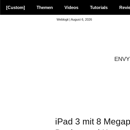
[Custom]
Themen
Videos
Tutorials
Revi
Weblogit | August 6, 2026
ENVY 
8.9
iPad 3 mit 8 Mega
Empfehlung