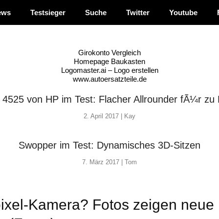
ews
Testsieger
Suche
Twitter
Youtube
Girokonto Vergleich
Homepage Baukasten
Logomaster.ai – Logo erstellen
www.autoersatzteile.de
4525 von HP im Test: Flacher Allrounder fÃ¼r zu
2. April 2017 |
Kay
Swopper im Test: Dynamisches 3D-Sitzen
7. März 2017 |
Tom
pixel-Kamera? Fotos zeigen neue