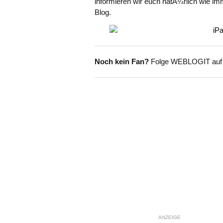
informieren wir euch natÃ¼rlich wie im
Blog.
Noch kein Fan?
Folge WEBLOGIT au
ANZEIGE