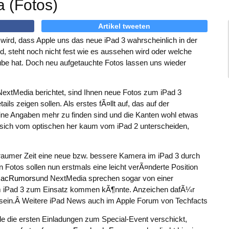
 (Fotos)
Artikel tweeten
ird, dass Apple uns das neue iPad 3 wahrscheinlich in der
, steht noch nicht fest wie es aussehen wird oder welche
ube hat. Doch neu aufgetauchte Fotos lassen uns wieder
NextMedia berichtet, sind Ihnen neue Fotos zum iPad 3
ils zeigen sollen. Als erstes fÃ¤llt auf, das auf der
ne Angaben mehr zu finden sind und die Kanten wohl etwas
 sich vom optischen her kaum vom iPad 2 unterscheiden,
eraumer Zeit eine neue bzw. bessere Kamera im iPad 3 durch
otos sollen nun erstmals eine leicht verÃ¤nderte Position
acRumors
und NextMedia sprechen sogar von einer
m iPad 3 zum Einsatz kommen kÃ¶nnte. Anzeichen dafÃ¼r
v sein.Â Weitere iPad News auch im Apple Forum von Techfacts
e die ersten Einladungen zum Special-Event verschickt,