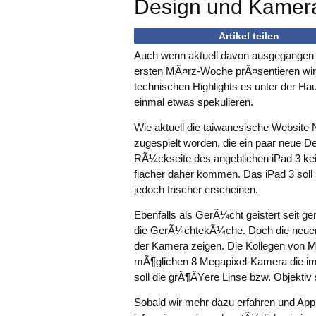
Design und Kamera
Artikel teilen
Auch wenn aktuell davon ausgegangen w
ersten MÃ¤rz-Woche prÃ¤sentieren wird
technischen Highlights es unter der Ha
einmal etwas spekulieren.
Wie aktuell die taiwanesische Website 
zugespielt worden, die ein paar neue Deta
RÃ¼ckseite des angeblichen iPad 3 kei
flacher daher kommen. Das iPad 3 soll
jedoch frischer erscheinen.
Ebenfalls als GerÃ¼cht geistert seit g
die GerÃ¼chtekÃ¼che. Doch die neuen F
der Kamera zeigen. Die Kollegen von
M
mÃ¶glichen 8 Megapixel-Kamera die i
soll die grÃ¶ÃŸere Linse bzw. Objekti
Sobald wir mehr dazu erfahren und Appl