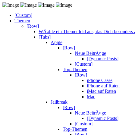
[Custom]
Themen
[Row]
WÃ¤hle ein Themenfeld aus, das Dich besonders a
[Tabs]
Apple
[Row]
Neue BeitrÃ¤ge
[Dynamic Posts]
[Custom]
Top-Themen
[Row]
iPhone Cases
iPhone auf Raten
iMac auf Raten
Mac
Jailbreak
[Row]
Neue BeitrÃ¤ge
[Dynamic Posts]
[Custom]
Top-Themen
[Row]