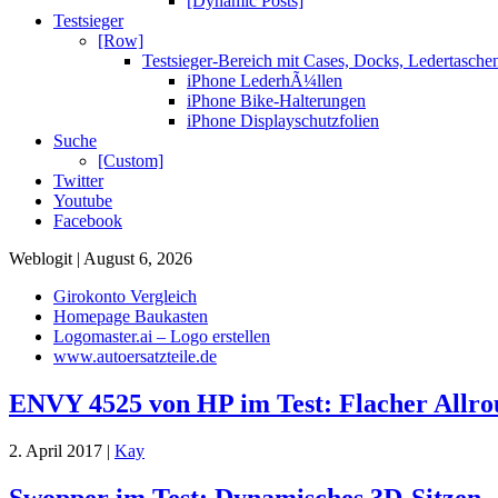
[Dynamic Posts]
Testsieger
[Row]
Testsieger-Bereich mit Cases, Docks, Ledertasch
iPhone LederhÃ¼llen
iPhone Bike-Halterungen
iPhone Displayschutzfolien
Suche
[Custom]
Twitter
Youtube
Facebook
Weblogit | August 6, 2026
Girokonto Vergleich
Homepage Baukasten
Logomaster.ai – Logo erstellen
www.autoersatzteile.de
ENVY 4525 von HP im Test: Flacher Allr
2. April 2017 |
Kay
Swopper im Test: Dynamisches 3D-Sitzen