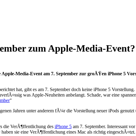
eptember zum Apple-Media-Even
he Apple-Media-Event am 7. September zur groÃŸen iPhone 5 Vorst
chtet hat, gibt es am 7. September doch keine iPhone 5 Vorstellung. 
s zuverlÃ¤ssig was Apple-Neuheiten anbelangt. Schade, war eine spanne
ember
"
angenen Jahren unter anderem fÃ¼r die Vorstellung neuer iPods genut
s die VerÃ¶ffentlichung des
iPhone 5
am 7. September. Interessant vo
haben sie eine VerÃ¶ffentlichung eines Mac als richtig eingeschÃ¤tzt.