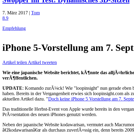
7. März 2017 |
Tom
8.9
Empfehlung
iPhone 5-Vorstellung am 7. S
Artikel teilen
Artikel tweeten
Wie eine japanische Website berichtet, kÃ¶nnte das alljÃ¤hrlic
verÃ¶ffentlichen.
UPDATE
: Komando zurÃ¼ck! Wie "loopinsight" nun gerade eben beri
haben. Bereits in der Vergangenheit erwies sich loopinsight.com al
aktuellen Artikel dazu. "
Doch keine iPhone 5 Vorstellung am 7. Sept
Das traditionelle Herbst-Event von Apple wurde bereits in den verg
PrÃ¤sentation des neuen iPhones genutzt werden.
Neben der japanische Website kodawarisan, vermutet auch Macrumor
â€žkodawarisanâ€œ als durchaus zuverlÃ¤ssig ein, denn bereits 2009 