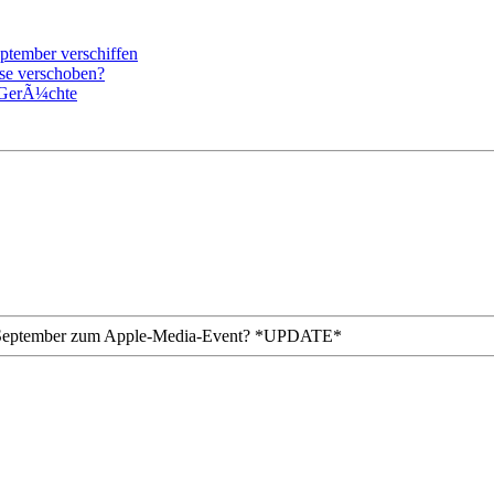
ptember verschiffen
se verschoben?
 GerÃ¼chte
. September zum Apple-Media-Event? *UPDATE*