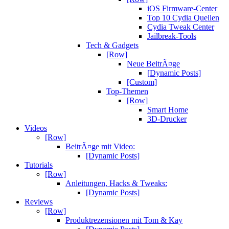
iOS Firmware-Center
Top 10 Cydia Quellen
Cydia Tweak Center
Jailbreak-Tools
Tech & Gadgets
[Row]
Neue BeitrÃ¤ge
[Dynamic Posts]
[Custom]
Top-Themen
[Row]
Smart Home
3D-Drucker
Videos
[Row]
BeitrÃ¤ge mit Video:
[Dynamic Posts]
Tutorials
[Row]
Anleitungen, Hacks & Tweaks:
[Dynamic Posts]
Reviews
[Row]
Produktrezensionen mit Tom & Kay