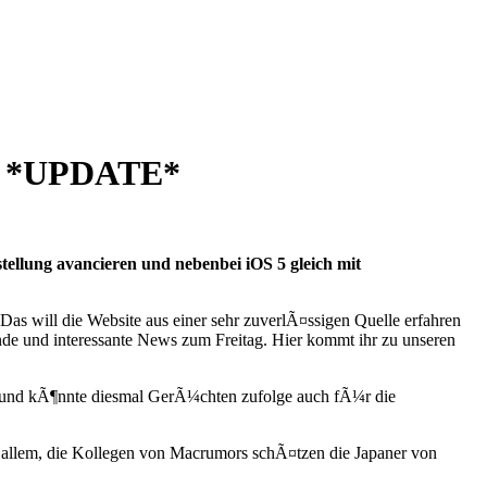
t? *UPDATE*
ellung avancieren und nebenbei iOS 5 gleich mit
Das will die Website aus einer sehr zuverlÃ¤ssigen Quelle erfahren
nde und interessante News zum Freitag. Hier kommt ihr zu unseren
zt und kÃ¶nnte diesmal GerÃ¼chten zufolge auch fÃ¼r die
r allem, die Kollegen von Macrumors schÃ¤tzen die Japaner von