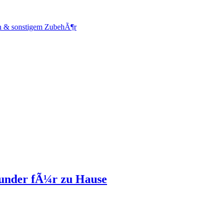
en & sonstigem ZubehÃ¶r
ounder fÃ¼r zu Hause